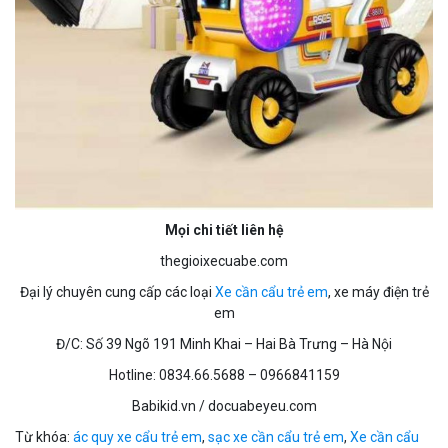
Mọi chi tiết liên hệ
thegioixecuabe.com
Đại lý chuyên cung cấp các loại
Xe cần cẩu trẻ em
, xe máy điện trẻ
em
Đ/C: Số 39 Ngõ 191 Minh Khai – Hai Bà Trưng – Hà Nội
Hotline: 0834.66.5688 – 0966841159
Babikid.vn / docuabeyeu.com
Từ khóa:
ác quy xe cẩu trẻ em
,
sạc xe cần cẩu trẻ em
,
Xe cần cẩu