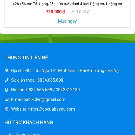
ngồi . Chất nhựa chắc chắn, an toàn cho bé. Đồ chơi xe cần cẩu trẻ em.
Xe cần cẩu 2 chỗ ngồi cho bé. Thông tin xe cần cẩu trẻ em KS-518. Mã
900.000 ₫
1.250.000 ₫
sản phẩm: KS518 […]
Mua ngay
THÔNG TIN LIÊN HỆ
Địa chỉ:
ĐC 1: 35 Ngõ 191 Minh Khai - Hai Bà Trưng - Hà Nội
Số điện thoại:
0834.665.688
Hotline:
0834.665.688 / 0843313139
Email:
babikidvn@gmail.com
Website:
https://docuabeyeu.com
HỖ TRỢ KHÁCH HÀNG