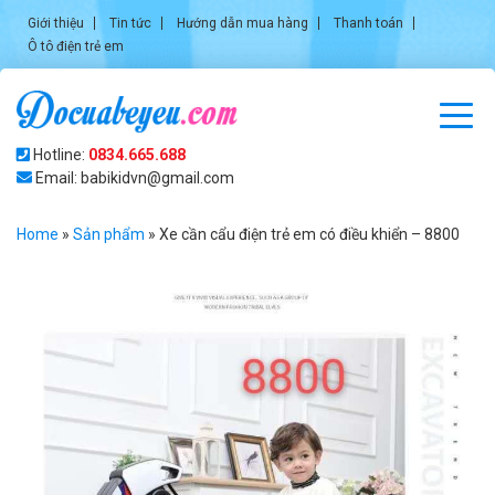
Giới thiệu
Tin tức
Hướng dẫn mua hàng
Thanh toán
Ô tô điện trẻ em
Hotline:
0834.665.688
Email: babikidvn@gmail.com
Home
»
Sản phẩm
»
Xe cần cẩu điện trẻ em có điều khiển – 8800