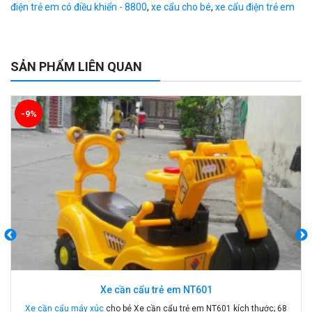
điện trẻ em có điều khiển - 8800
,
xe cẩu cho bé
,
xe cẩu điện trẻ em
SẢN PHẨM LIÊN QUAN
-28%
Xe cần cẩu trẻ em KS-518
Xe cần cẩu trẻ em KS-518 là dòng xe cần cẩu mới nhất , thiết kế hai chỗ