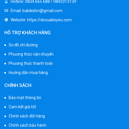
Hotline:
0834.665.688 / 0843313139
Email:
babikidvn@gmail.com
Xe ô tô điện trẻ em BPD-702
Website:
https://docuabeyeu.com
1.530.000 ₫
1.950.000 ₫
HỖ TRỢ KHÁCH HÀNG
Sơ đồ chỉ đường
Xe 3 bánh đạp trẻ em FE-188
Phương thức vận chuyển
520.000 ₫
750.000 ₫
Phương thức thanh toán
Hướng dẫn mua hàng
Xe 3 bánh trẻ em 968
CHÍNH SÁCH
350.000 ₫
550.000 ₫
Bảo mật thông tin
Cam kết giá tốt
Xe máy điện trẻ em vecpa XW02
Chính sách đổi hàng
950.000 ₫
Chính sách bảo hành
1.250.000 ₫