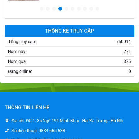
Xe điện trẻ em 7017
900.000 ₫
1.250.000 ₫
THỐNG KÊ TRUY CẬP
Tổng truy cập:
760014
Xe ô tô điện trẻ em cảnh sát J2988
Hôm nay:
271
2.600.000 ₫
3.250.000 ₫
Hôm qua:
375
Đang online:
0
Xe ô tô điện trẻ em địa hình M666
2.400.000 ₫
2.850.000 ₫
THÔNG TIN LIÊN HỆ
Xe máy điện trẻ em BJQ-M03
Địa chỉ:
ĐC 1: 35 Ngõ 191 Minh Khai - Hai Bà Trưng - Hà Nội
1.650.000 ₫
Số điện thoại:
0834.665.688
1.950.000 ₫