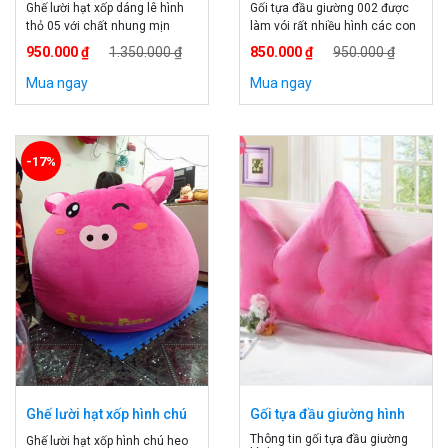
Ghế lười hạt xốp dáng lê hình
Gối tựa đầu giường 002 được
thỏ 05 với chất nhung mịn
làm vói rất nhiều hình các con
màng được làm theo dáng ghế
vật khá ngộ nghĩnh cho các bé
950.000 ₫
1.350.000 ₫
850.000 ₫
950.000 ₫
lười hạt xốp hình quả lê. Ghế
không những nhín thấy trên
lười hạt xốp dáng lê hình thỏ 05
phim hoạt hình mà bé còn
Mua ngay
Mua ngay
được trang trí hình thỏ trông rất
được trông thấy ngay trên
bắt mắt. Ghế lười hạt xốp dáng
giường của mình. Gối tựa đầu
lê hình thỏ-05 Ghế lười hạt xốp
giường 002 vừa được dùng để
cao […]
trang trí cho bé thêm sinh
-17%
động […]
Ghế lười hạt xốp hình chú
Gối tựa đầu giường hình
heo
vương miện 001
Thông tin gối tựa đầu giường
Ghế lười hạt xốp hình chú heo