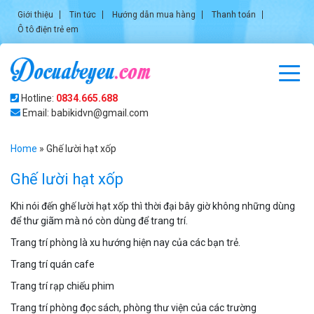
Giới thiệu
Tin tức
Hướng dẫn mua hàng
Thanh toán
Ô tô điện trẻ em
Hotline:
0834.665.688
Email: babikidvn@gmail.com
Home
»
Ghế lười hạt xốp
Ghế lười hạt xốp
Khi nói đến ghế lười hạt xốp thì thời đại bây giờ không những dùng
để thư giãm mà nó còn dùng để trang trí.
Trang trí phòng là xu hướng hiện nay của các bạn trẻ.
Trang trí quán cafe
Trang trí rạp chiếu phim
Trang trí phòng đọc sách, phòng thư viện của các trường