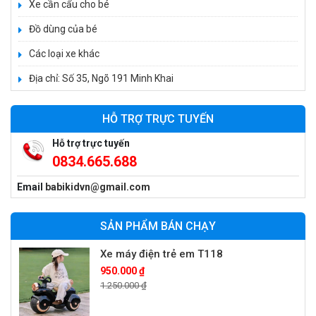
Xe cần cẩu cho bé
Xe 3 bánh trẻ em 968
350.000 ₫
Đồ dùng của bé
550.000 ₫
Các loại xe khác
Địa chỉ: Số 35, Ngõ 191 Minh Khai
Xe máy điện trẻ em vecpa XW02
950.000 ₫
HỖ TRỢ TRỰC TUYẾN
1.250.000 ₫
Hỗ trợ trực tuyến
0834.665.688
Xe cần cẩu trẻ em KS-518
Email
babikidvn@gmail.com
900.000 ₫
1.250.000 ₫
SẢN PHẨM BÁN CHẠY
Xe máy điện trẻ em T118
950.000 ₫
1.250.000 ₫