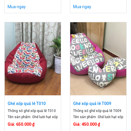
tạo: 2 lớp, có khóa kéo Màu
T011 Cấu tạo: 2 lớp, có khóa
Mua ngay
Mua ngay
sắc: đỏ , ghi Kích thước: Size S
kéo Chất liệu: Hạt xốp, vải cao
70 x 90 cm giá 450k Size M ;
cấp Xuất xứ: Việt Nam kích
80 x 100 cm giá 550k Size L :
thước: Size S 70 x 90 cm giá
90 x 120 giá 650k
450k Size M: 80 x 100 cm - giá
550k Size L; 90 x 100 cm - gia
650 k
Ghế xốp quả lê T010
Ghế xốp quả lê T009
Thông số ghế xốp quả lê T010
Thông số ghế xốp quả lê T009
Tên sản phẩm: Ghế lười hạt xốp
Tên sản phẩm: Ghế lười hạt xốp
Mã sản phẩm T 010 Chất liệu:
Mã sản phẩm: T009 Cấu tạo
Giá: 650.000 ₫
Giá: 450.000 ₫
Vải kaki và vải nỉ Cấu tạo: 2 lớp,
sản phẩm: 2 lớp, có khóa kéo