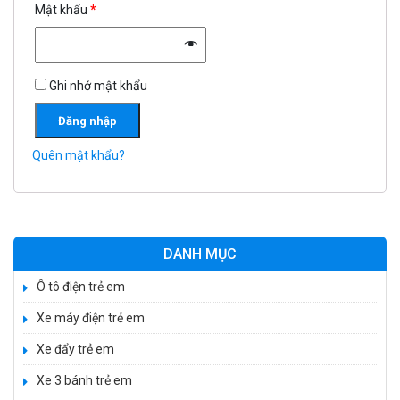
Mật khẩu
*
Xe 3 bánh đạp trẻ em FE-188
520.000 ₫
750.000 ₫
Ghi nhớ mật khẩu
Xe 3 bánh trẻ em 968
Đăng nhập
350.000 ₫
Quên mật khẩu?
550.000 ₫
Xe máy điện trẻ em vecpa XW02
950.000 ₫
DANH MỤC
1.250.000 ₫
Ô tô điện trẻ em
Xe máy điện trẻ em
Xe cần cẩu trẻ em KS-518
Xe đẩy trẻ em
900.000 ₫
1.250.000 ₫
Xe 3 bánh trẻ em