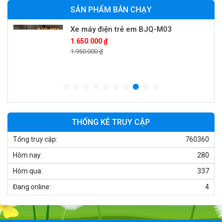
SẢN PHẨM BÁN CHẠY
Xe máy điện trẻ em BJQ-M03
1.650.000 ₫
1.950.000 ₫
Xe ô tô điện trẻ em BPD-702
1.530.000 ₫
1.950.000 ₫
THỐNG KÊ TRUY CẬP
Tổng truy cập:
760360
Xe 3 bánh đạp trẻ em FE-188
Hôm nay:
280
520.000 ₫
750.000 ₫
Hôm qua:
337
Đang online:
4
Xe 3 bánh trẻ em 968
350.000 ₫