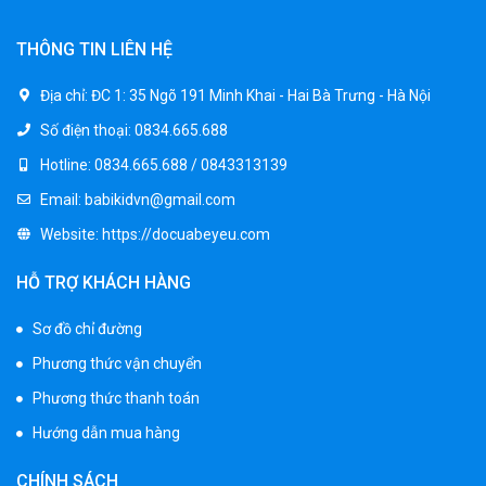
550.000 ₫
THÔNG TIN LIÊN HỆ
Xe máy điện trẻ em vecpa XW02
Địa chỉ:
ĐC 1: 35 Ngõ 191 Minh Khai - Hai Bà Trưng - Hà Nội
950.000 ₫
Số điện thoại:
0834.665.688
1.250.000 ₫
Hotline:
0834.665.688 / 0843313139
Email:
babikidvn@gmail.com
Xe cần cẩu trẻ em KS-518
Website:
https://docuabeyeu.com
900.000 ₫
1.250.000 ₫
HỖ TRỢ KHÁCH HÀNG
Sơ đồ chỉ đường
Xe máy điện trẻ em T118
Phương thức vận chuyển
950.000 ₫
1.250.000 ₫
Phương thức thanh toán
Hướng dẫn mua hàng
Xe điện trẻ em 7017
CHÍNH SÁCH