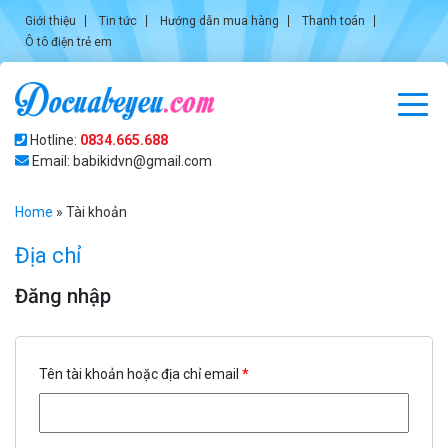
Giới thiệu
Tin tức
Hướng dẫn mua hàng
Thanh toán
Ô tô điện trẻ em
Hotline:
0834.665.688
Email: babikidvn@gmail.com
Home
»
Tài khoản
Địa chỉ
Đăng nhập
Tên tài khoản hoặc địa chỉ email
*