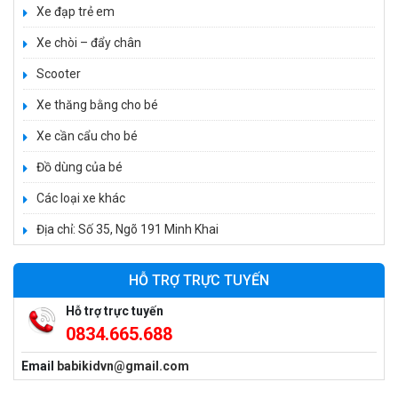
Xe đạp trẻ em
Xe máy điện trẻ em T118
Xe chòi – đẩy chân
950.000 ₫
Scooter
1.250.000 ₫
Xe thăng bằng cho bé
Xe cần cẩu cho bé
Xe điện trẻ em 7017
900.000 ₫
Đồ dùng của bé
1.250.000 ₫
Các loại xe khác
Địa chỉ: Số 35, Ngõ 191 Minh Khai
Xe ô tô điện trẻ em cảnh sát J2988
2.600.000 ₫
HỖ TRỢ TRỰC TUYẾN
3.250.000 ₫
Hỗ trợ trực tuyến
0834.665.688
Xe ô tô điện trẻ em địa hình M666
Email
babikidvn@gmail.com
2.400.000 ₫
2.850.000 ₫