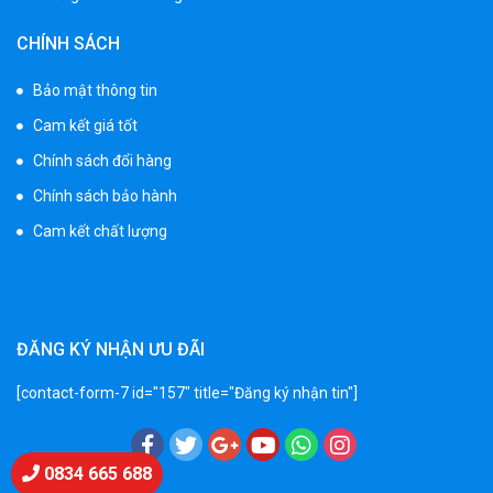
Xe máy điện trẻ em vecpa XW02
CHÍNH SÁCH
950.000 ₫
1.250.000 ₫
Bảo mật thông tin
Cam kết giá tốt
Xe cần cẩu trẻ em KS-518
Chính sách đổi hàng
900.000 ₫
Chính sách bảo hành
1.250.000 ₫
Cam kết chất lượng
Xe máy điện trẻ em T118
950.000 ₫
1.250.000 ₫
ĐĂNG KÝ NHẬN ƯU ĐÃI
[contact-form-7 id="157" title="Đăng ký nhận tin"]
Xe điện trẻ em 7017
900.000 ₫
1.250.000 ₫
Chat Zalo
0834 665 688