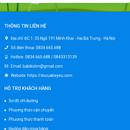
Xe máy điện trẻ em BJQ-M03
1.650.000 ₫
1.950.000 ₫
THÔNG TIN LIÊN HỆ
Xe ô tô điện trẻ em BPD-702
Địa chỉ:
ĐC 1: 35 Ngõ 191 Minh Khai - Hai Bà Trưng - Hà Nội
1.530.000 ₫
Số điện thoại:
0834.665.688
1.950.000 ₫
Hotline:
0834.665.688 / 0843313139
Email:
babikidvn@gmail.com
Xe 3 bánh đạp trẻ em FE-188
Website:
https://docuabeyeu.com
520.000 ₫
750.000 ₫
HỖ TRỢ KHÁCH HÀNG
Sơ đồ chỉ đường
Xe 3 bánh trẻ em 968
Phương thức vận chuyển
350.000 ₫
550.000 ₫
Phương thức thanh toán
Hướng dẫn mua hàng