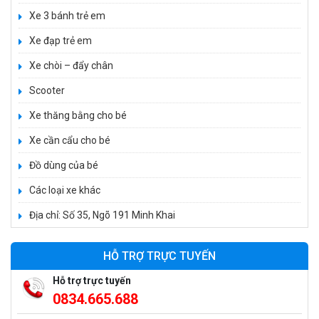
750.000 ₫
Xe 3 bánh trẻ em
Xe đạp trẻ em
Xe 3 bánh trẻ em 968
Xe chòi – đẩy chân
350.000 ₫
Scooter
550.000 ₫
Xe thăng bằng cho bé
Xe cần cẩu cho bé
Xe máy điện trẻ em vecpa XW02
950.000 ₫
Đồ dùng của bé
1.250.000 ₫
Các loại xe khác
Địa chỉ: Số 35, Ngõ 191 Minh Khai
Xe cần cẩu trẻ em KS-518
900.000 ₫
HỖ TRỢ TRỰC TUYẾN
1.250.000 ₫
Hỗ trợ trực tuyến
0834.665.688
Xe máy điện trẻ em T118