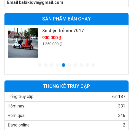
Email
babikidvn@gmail.com
950.000 ₫
1.250.000 ₫
SẢN PHẨM BÁN CHẠY
Xe điện trẻ em 7017
900.000 ₫
1.250.000 ₫
Xe ô tô điện trẻ em cảnh sát J2988
2.600.000 ₫
3.250.000 ₫
THỐNG KÊ TRUY CẬP
Tổng truy cập:
761187
Xe ô tô điện trẻ em địa hình M666
Hôm nay:
331
2.400.000 ₫
2.850.000 ₫
Hôm qua:
346
Đang online:
2