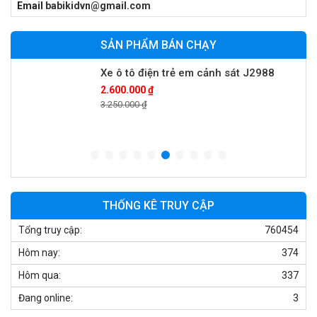
Email
babikidvn@gmail.com
900.000 ₫
1.250.000 ₫
SẢN PHẨM BÁN CHẠY
Xe ô tô điện trẻ em cảnh sát J2988
2.600.000 ₫
3.250.000 ₫
Xe ô tô điện trẻ em địa hình M666
2.400.000 ₫
2.850.000 ₫
THỐNG KÊ TRUY CẬP
Tổng truy cập:
760454
Xe máy điện trẻ em BJQ-M03
Hôm nay:
374
1.650.000 ₫
1.950.000 ₫
Hôm qua:
337
Đang online:
3