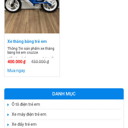
Xe thăng bằng trẻ em
cruzze
Thông Tin sản phẩm xe thăng
bằng trẻ em cruzze
Mã sản phẩm: cruzze Độ tuổi:
400.000 ₫
450.000 ₫
dưới 5 tuổi Màu sắc: xanh, đỏ,
vàng Vành xe đúc: Bàng nhựa
Mua ngay
Yên xe: mềm Báng xe : cao su
mềm Màu sắc: xanh, đỏ , vàng
Giới tính: Bé trai, bé gái Xuất
Xe 3 bánh đạp trẻ em FE-188
xứ: Việt Nam
520.000 ₫
DANH MỤC
750.000 ₫
Ô tô điện trẻ em
Xe máy điện trẻ em
Xe 3 bánh trẻ em 968
Xe đẩy trẻ em
350.000 ₫