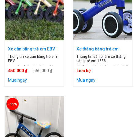
Xe cân bằng trẻ em EBV
Xe thăng bằng trẻ em
1688
Thông tin xe cân bằng trẻ em
Thông tin sản phẩm xe thăng
EBV
bằng trẻ em 1688
Tên sản phẩm: Xe thăng bằng
Xe thăng bằng trẻ em 1688 Mã
450.000 ₫
550.000 ₫
Liên hệ
cho bé Mã sản phẩm: EBV Độ
sản phẩm: 1688 Độ tuổi: trên 1
tuổi: 2-5 tuổi Xuất xứ: Việt Nam
tuổi Giới tính: bé trai, bé gái
Mua ngay
Mua ngay
Màu sắc: Xanh, vàng, đỏ, cam
Xuất xứ: Trung Quốc
Giới tính: bé trai, bé gái
-11%