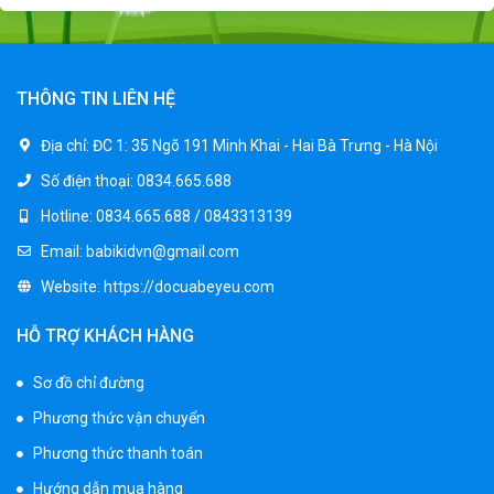
Xe ô tô điện trẻ em BPD-702
1.530.000 ₫
1.950.000 ₫
THÔNG TIN LIÊN HỆ
Xe 3 bánh đạp trẻ em FE-188
Địa chỉ:
ĐC 1: 35 Ngõ 191 Minh Khai - Hai Bà Trưng - Hà Nội
520.000 ₫
Số điện thoại:
0834.665.688
750.000 ₫
Hotline:
0834.665.688 / 0843313139
Email:
babikidvn@gmail.com
Xe 3 bánh trẻ em 968
Website:
https://docuabeyeu.com
350.000 ₫
550.000 ₫
HỖ TRỢ KHÁCH HÀNG
Sơ đồ chỉ đường
Xe máy điện trẻ em vecpa XW02
Phương thức vận chuyển
950.000 ₫
1.250.000 ₫
Phương thức thanh toán
Hướng dẫn mua hàng