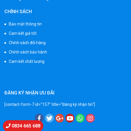
Xe cần cẩu trẻ em KS-518
CHÍNH SÁCH
900.000 ₫
1.250.000 ₫
Bảo mật thông tin
Cam kết giá tốt
Xe máy điện trẻ em T118
Chính sách đổi hàng
950.000 ₫
Chính sách bảo hành
1.250.000 ₫
Cam kết chất lượng
Xe điện trẻ em 7017
900.000 ₫
1.250.000 ₫
ĐĂNG KÝ NHẬN ƯU ĐÃI
[contact-form-7 id="157" title="Đăng ký nhận tin"]
Xe ô tô điện trẻ em cảnh sát J2988
2.600.000 ₫
3.250.000 ₫
Chat Zalo
0834 665 688