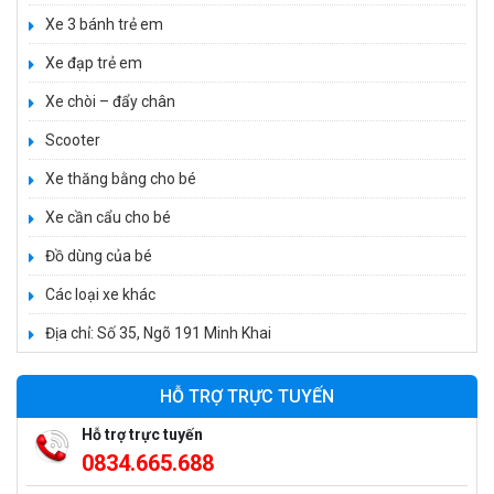
550.000 ₫
Xe 3 bánh trẻ em
Xe đạp trẻ em
Xe máy điện trẻ em vecpa XW02
Xe chòi – đẩy chân
950.000 ₫
Scooter
1.250.000 ₫
Xe thăng bằng cho bé
Xe cần cẩu cho bé
Xe cần cẩu trẻ em KS-518
900.000 ₫
Đồ dùng của bé
1.250.000 ₫
Các loại xe khác
Địa chỉ: Số 35, Ngõ 191 Minh Khai
Xe máy điện trẻ em T118
950.000 ₫
HỖ TRỢ TRỰC TUYẾN
1.250.000 ₫
Hỗ trợ trực tuyến
0834.665.688
Xe điện trẻ em 7017