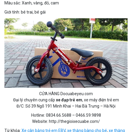
Màu sắc: Xanh, vàng, đỏ, cam
Giới tính: bé trai, bé gái
CỬA HÀNG Docuabeyeu.com
Đại lý chuyên cung cấp
xe đạp trẻ em
, xe máy điện trẻ em
Đ/C: Số 39 Ngõ 191 Minh Khai – Hai Bà Trưng – Hà Nội
Hotline: 0834.66.5688 – 0466.59.9898
Website: http://thegioixecuabe.com/
Từ khóa:
Xe cân bằng trẻ em EBV
,
xe thăng bàng cho bé
,
xe thăng