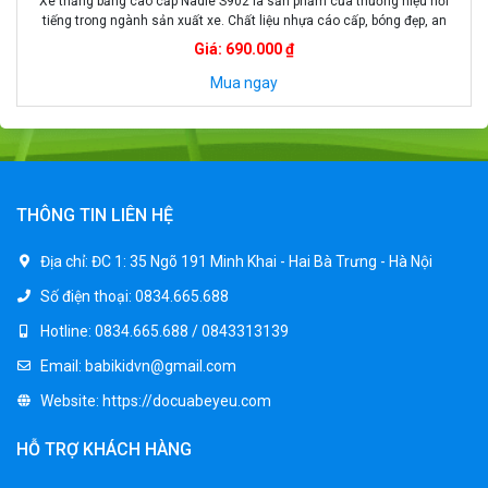
Xe thăng bằng cao cấp Nadle S902 là sản phẩm của thương hiệu nổi
tiếng trong ngành sản xuất xe. Chất liệu nhựa cáo cấp, bóng đẹp, an
toàn cho bé, xe có độ bền cao. Xe chòi chân trẻ em S902 có yên dài, êm
Giá: 690.000 ₫
đem lại cho bé cảm giác thoải mái khi […]
Mua ngay
THÔNG TIN LIÊN HỆ
Địa chỉ:
ĐC 1: 35 Ngõ 191 Minh Khai - Hai Bà Trưng - Hà Nội
Số điện thoại:
0834.665.688
Hotline:
0834.665.688 / 0843313139
Email:
babikidvn@gmail.com
Website:
https://docuabeyeu.com
HỖ TRỢ KHÁCH HÀNG