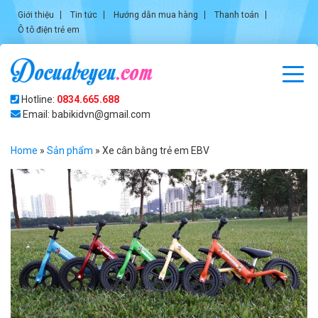
Giới thiệu
Tin tức
Hướng dẫn mua hàng
Thanh toán
Ô tô điện trẻ em
Hotline:
0834.665.688
Email: babikidvn@gmail.com
Home
»
Sản phẩm
»
Xe cân bằng trẻ em EBV