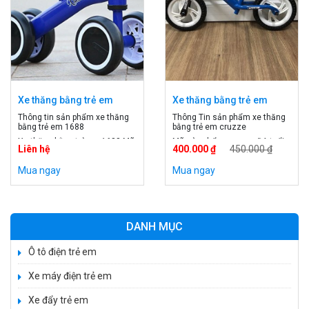
Xe thăng bằng trẻ em
Xe thăng bằng trẻ em
1688
cruzze
Thông tin sản phẩm xe thăng
Thông Tin sản phẩm xe thăng
bằng trẻ em 1688
bằng trẻ em cruzze
Xe thăng bằng trẻ em 1688 Mã
Mã sản phẩm: cruzze Độ tuổi:
Liên hệ
400.000 ₫
450.000 ₫
sản phẩm: 1688 Độ tuổi: trên 1
dưới 5 tuổi Màu sắc: xanh, đỏ,
tuổi Giới tính: bé trai, bé gái
vàng Vành xe đúc: Bàng nhựa
Mua ngay
Mua ngay
Xuất xứ: Trung Quốc
Yên xe: mềm Báng xe : cao su
mềm Màu sắc: xanh, đỏ , vàng
Giới tính: Bé trai, bé gái Xuất
xứ: Việt Nam
DANH MỤC
Ô tô điện trẻ em
Xe máy điện trẻ em
Xe đẩy trẻ em