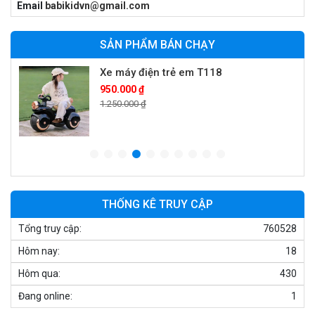
Email
babikidvn@gmail.com
900.000 ₫
1.250.000 ₫
SẢN PHẨM BÁN CHẠY
Xe máy điện trẻ em T118
950.000 ₫
1.250.000 ₫
Xe điện trẻ em 7017
900.000 ₫
1.250.000 ₫
THỐNG KÊ TRUY CẬP
Tổng truy cập:
760528
Xe ô tô điện trẻ em cảnh sát J2988
Hôm nay:
18
2.600.000 ₫
3.250.000 ₫
Hôm qua:
430
Đang online:
1