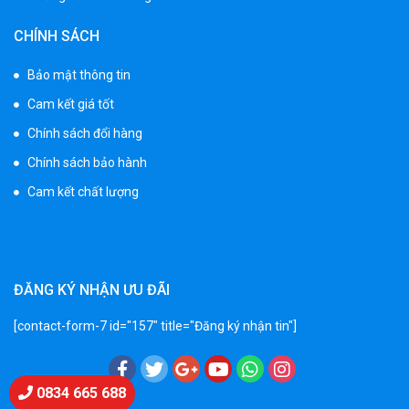
Xe 3 bánh trẻ em 968
CHÍNH SÁCH
350.000 ₫
550.000 ₫
Bảo mật thông tin
Cam kết giá tốt
Xe máy điện trẻ em vecpa XW02
Chính sách đổi hàng
950.000 ₫
Chính sách bảo hành
1.250.000 ₫
Cam kết chất lượng
Xe cần cẩu trẻ em KS-518
900.000 ₫
1.250.000 ₫
ĐĂNG KÝ NHẬN ƯU ĐÃI
[contact-form-7 id="157" title="Đăng ký nhận tin"]
Xe máy điện trẻ em T118
950.000 ₫
1.250.000 ₫
Chat Zalo
0834 665 688