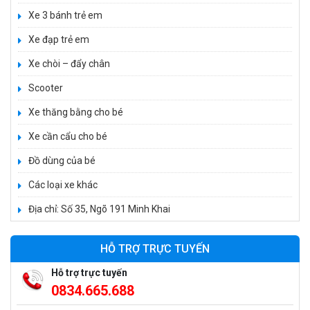
Xe 3 bánh trẻ em
Xe đạp trẻ em
Xe 3 bánh đạp trẻ em FE-188
Xe chòi – đẩy chân
520.000 ₫
Scooter
750.000 ₫
Xe thăng bằng cho bé
Xe cần cẩu cho bé
Xe 3 bánh trẻ em 968
350.000 ₫
Đồ dùng của bé
550.000 ₫
Các loại xe khác
Địa chỉ: Số 35, Ngõ 191 Minh Khai
Xe máy điện trẻ em vecpa XW02
950.000 ₫
HỖ TRỢ TRỰC TUYẾN
1.250.000 ₫
Hỗ trợ trực tuyến
0834.665.688
Xe cần cẩu trẻ em KS-518