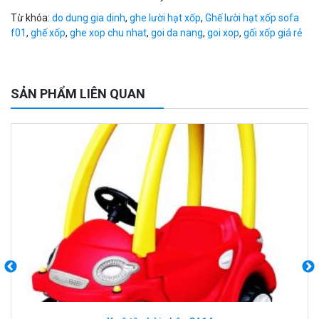
Từ khóa:
do dung gia dinh
,
ghe lười hạt xốp
,
Ghế lười hạt xốp sofa
f01
,
ghế xốp
,
ghe xop chu nhat
,
goi da nang
,
goi xop
,
gối xốp giá rẻ
SẢN PHẨM LIÊN QUAN