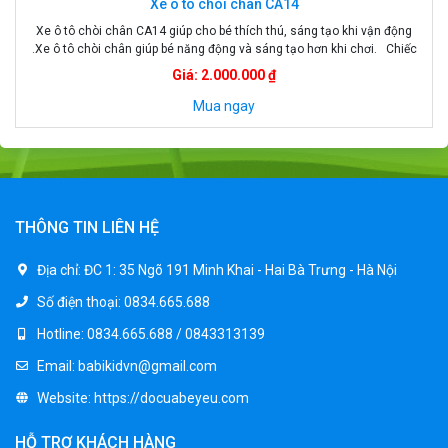
Xe ô tô chòi chân CA14
Xe ô tô chòi chân CA14 giúp cho bé thích thú, sáng tạo khi vận động
.Xe ô tô chòi chân giúp bé năng động và sáng tạo hơn khi chơi. Chiếc
xe có màu sắc sặc sỡ và bền màu, sẽ thu hút và khiến cho bé thích thú
Giá: 2.000.000 ₫
khi sử dụng Với […]
Mua ngay
THÔNG TIN LIÊN HỆ
Địa chỉ:
ĐC 1: 35 Ngõ 191 Minh Khai - Hai Bà Trưng - Hà Nội
Số điện thoại:
0834.665.688
Hotline:
0834.665.688 / 0843313139
Email:
babikidvn@gmail.com
Website:
https://docuabeyeu.com
HỖ TRỢ KHÁCH HÀNG