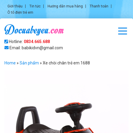
Giới thiệu
Tin tức
Hướng dẫn mua hàng
Thanh toán
Ô tô điện trẻ em
Hotline:
0834.665.688
Email: babikidvn@gmail.com
Home
»
Sản phẩm
»
Xe chòi chân trẻ em 1688