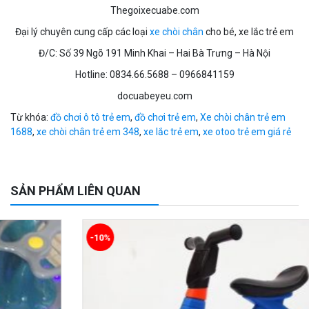
Thegoixecuabe.com
Đại lý chuyên cung cấp các loại
xe chòi chân
cho bé, xe lắc trẻ em
Đ/C: Số 39 Ngõ 191 Minh Khai – Hai Bà Trưng – Hà Nội
Hotline: 0834.66.5688 – 0966841159
docuabeyeu.com
Từ khóa:
đồ chơi ô tô trẻ em
,
đồ chơi trẻ em
,
Xe chòi chân trẻ em
1688
,
xe chòi chân trẻ em 348
,
xe lắc trẻ em
,
xe otoo trẻ em giá rẻ
SẢN PHẨM LIÊN QUAN
-10%