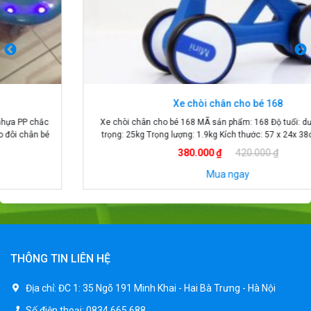
Xe chòi chân cho bé 168
Xe chòi chân cho bé 168 MÃ sản phẩm: 168 Độ tuổi: dưới 3 tuổi Tải
trọng: 25kg Trọng lượng: 1.9kg Kích thước: 57 x 24x 38cm Xuất xứ:
Trung Quốc
380.000 ₫
420.000 ₫
Mua ngay
THÔNG TIN LIÊN HỆ
Địa chỉ:
ĐC 1: 35 Ngõ 191 Minh Khai - Hai Bà Trưng - Hà Nội
Số điện thoại:
0834.665.688