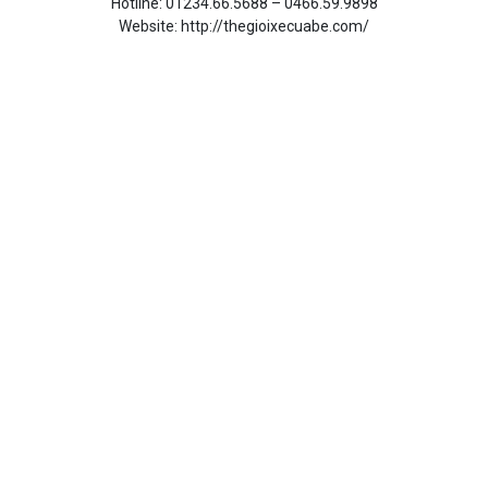
Hotline: 01234.66.5688 – 0466.59.9898
Website: http://thegioixecuabe.com/