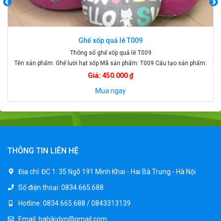
Xe ô tô điện trẻ em AT6988
Xe ô tô điện trẻ em AT6988 được mô phỏng xe ô tô Land Rover
Discovery với chất nhựa cao cấp, bánh cao su, ghế bọc da, 4 bánh to
khỏe khoắn làm toát lên được đẳng cấp của các cậu ấm, cô chiêu khi
5.050.000 ₫
5.350.000 ₫
sở hữu một chiếc siêu xe phiên bản nhí. Xe […]
Mua ngay
THÔNG TIN LIÊN HỆ
Địa chỉ:
ĐC 1: 35 Ngõ 191 Minh Khai - Hai Bà Trưng - Hà Nội
Số điện thoại:
0834.665.688
Hotline:
0834.665.688 / 0843313139
Email:
babikidvn@gmail.com