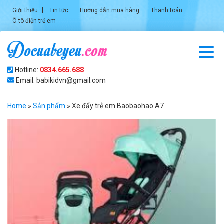
Giới thiệu
Tin tức
Hướng dẫn mua hàng
Thanh toán
Ô tô điện trẻ em
Hotline:
0834.665.688
Email: babikidvn@gmail.com
Home
»
Sản phẩm
»
Xe đẩy trẻ em Baobaohao A7