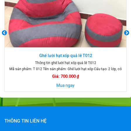
Ghế lười hạt xốp quả lê T012
Thông tin ghế lười hạt xốp quả lê T012
Mã sản phẩm: T 012 Tên sản phẩm: Ghế lười hạt xốp Cấu tạo: 2 lớp, có
khóa kéo Màu sắc: đỏ , ghi Kích thước: Size S 70 x 90 cm giá 450k Size
Giá: 700.000 ₫
M ; 80 x 100 cm giá 550k Size L : 90 x 120 giá 650k
Mua ngay
THÔNG TIN LIÊN HỆ