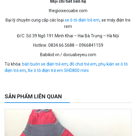
Mọi chi tiết liên hệ
thegioixecuabe.com
Đại lý chuyên cung cấp các loại
xe ô tô điện trẻ em
, xe máy điện tre
rem
Đ/C: Số 39 Ngõ 191 Minh Khai – Hai Bà Trưng – Hà Nội
Hotline: 0834.66.5688 – 0966841159
Babikid.vn / docuabeyeu.com
Từ khóa:
bán buôn xe điện trẻ em
,
đồ chơi trẻ em
,
phụ kiện xe ô tô
điện trẻ em
,
Xe ô tô điện trẻ em SHD800 mini
SẢN PHẨM LIÊN QUAN