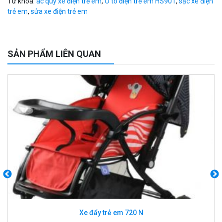
Từ khóa:
ác quy xe điện trẻ em
,
Ô tô điện trẻ em HS901
,
sạc xe điện
trẻ em
,
sửa xe điện trẻ em
SẢN PHẨM LIÊN QUAN
Ghế xốp dáng giọt nước T005