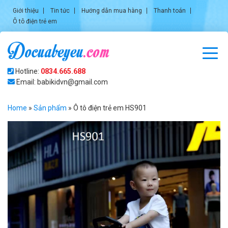
Giới thiệu
Tin tức
Hướng dẫn mua hàng
Thanh toán
Ô tô điện trẻ em
Hotline:
0834.665.688
Email: babikidvn@gmail.com
Home
»
Sản phẩm
»
Ô tô điện trẻ em HS901