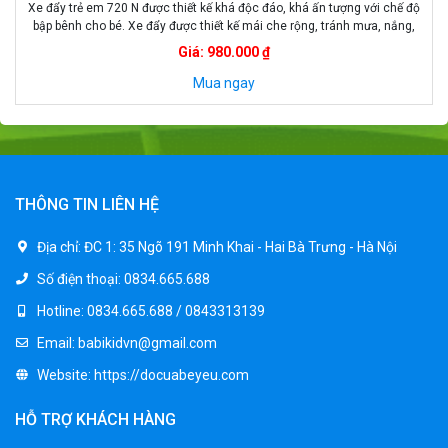
Ghế xốp dáng giọt nước T005 còn được gọi là dáng ghế quả lê, có tay
cầm tiện dụng ở phần đỉnh ghế, 1 chiếc gối xốp dáng giọt nước có thể
tận dụng tối đa được 5 kiểu ngồi khác nhau tùy chỉnh theo ý muốn
Giá: 450.000 ₫
người dùng. Thông tin Ghế xốp dáng giọt […]
Mua ngay
THÔNG TIN LIÊN HỆ
Địa chỉ:
ĐC 1: 35 Ngõ 191 Minh Khai - Hai Bà Trưng - Hà Nội
Số điện thoại:
0834.665.688
Hotline:
0834.665.688 / 0843313139
Email:
babikidvn@gmail.com
Website:
https://docuabeyeu.com
HỖ TRỢ KHÁCH HÀNG