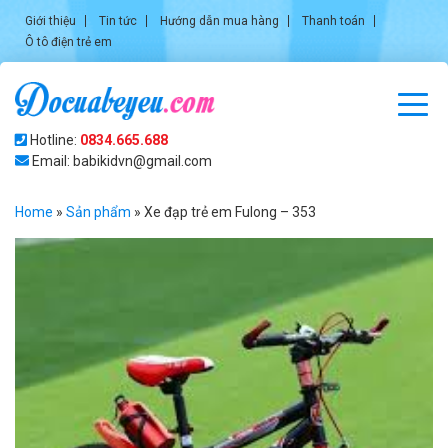
Giới thiệu
Tin tức
Hướng dẫn mua hàng
Thanh toán
Ô tô điện trẻ em
Hotline:
0834.665.688
Email: babikidvn@gmail.com
Home
»
Sản phẩm
»
Xe đạp trẻ em Fulong – 353