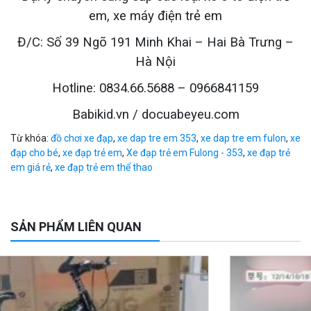
em, xe máy điện trẻ em
Đ/C: Số 39 Ngõ 191 Minh Khai – Hai Bà Trưng –
Hà Nội
Hotline: 0834.66.5688 – 0966841159
Babikid.vn / docuabeyeu.com
Từ khóa:
đồ chơi xe đạp
,
xe dap tre em 353
,
xe dap tre em fulon
,
xe
đạp cho bé
,
xe đạp trẻ em
,
Xe đạp trẻ em Fulong - 353
,
xe đạp trẻ
em giá rẻ
,
xe đạp trẻ em thể thao
SẢN PHẨM LIÊN QUAN