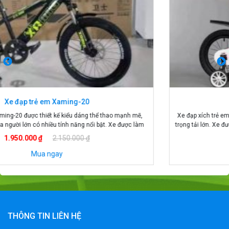
Xe đạp xích trẻ em 145
Xe đạp xích trẻ em 145 khung xe được làm bằng hợp kim cao cấp, chịu
trọng tải lớn. Xe được thiết kế 2 bánh to và 2 bánh phụ vững chắc cho bé
thoải mái vui chơi. Yên xe có thể tang giảm cao thấp phù hợp với độ tuổi
Giá: 1.150.000 ₫
của bé. Xe đạp […]
Mua ngay
THÔNG TIN LIÊN HỆ