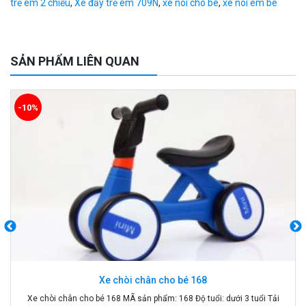
trẻ em 2 chiều
,
Xe đẩy trẻ em 709N
,
xe nôi cho bé
,
xe nôi em bé
SẢN PHẨM LIÊN QUAN
-10%
Xe chòi chân cho bé 168
Xe chòi chân cho bé 168 MÃ sản phẩm: 168 Độ tuổi: dưới 3 tuổi Tải