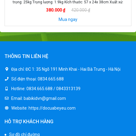
trọng: 25kg Trọng lượng: 1.9kg Kích thước: 57 x 24x 38cm Xuất xứ:
Trung Quốc
380.000 ₫
420.000 ₫
Mua ngay
THÔNG TIN LIÊN HỆ
Địa chỉ:
ĐC 1: 35 Ngõ 191 Minh Khai - Hai Bà Trưng - Hà Nội
Số điện thoại:
0834.665.688
Hotline:
0834.665.688 / 0843313139
Email:
babikidvn@gmail.com
Website:
https://docuabeyeu.com
HỖ TRỢ KHÁCH HÀNG
Sơ đồ chỉ đường