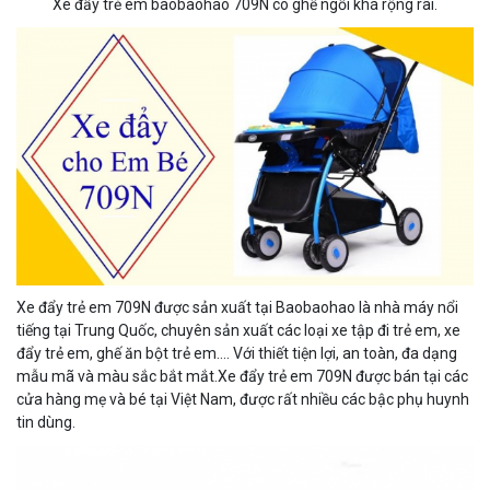
Xe đẩy trẻ em baobaohao 709N có ghế ngồi khá rộng rãi.
Xe đẩy trẻ em 709N được sản xuất tại Baobaohao là nhà máy nổi
tiếng tại Trung Quốc, chuyên sản xuất các loại xe tập đi trẻ em, xe
đẩy trẻ em, ghế ăn bột trẻ em…. Với thiết tiện lợi, an toàn, đa dạng
mẫu mã và màu sắc bắt mắt.Xe đẩy trẻ em 709N được bán tại các
cửa hàng mẹ và bé tại Việt Nam, được rất nhiều các bậc phụ huynh
tin dùng.