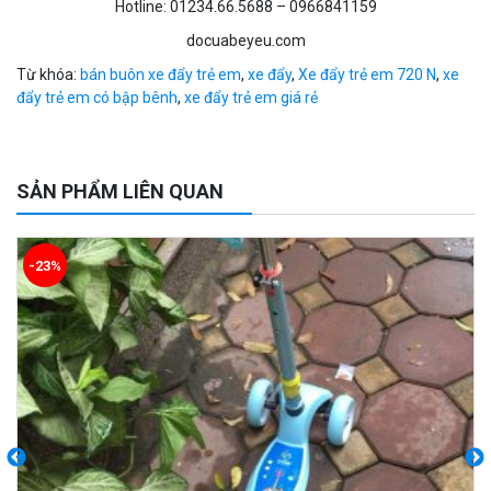
Hotline: 01234.66.5688 – 0966841159
docuabeyeu.com
Từ khóa:
bán buôn xe đẩy trẻ em
,
xe đẩy
,
Xe đẩy trẻ em 720 N
,
xe
đẩy trẻ em có bập bênh
,
xe đẩy trẻ em giá rẻ
SẢN PHẨM LIÊN QUAN