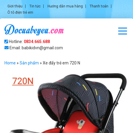
Giới thiệu
Tin tức
Hướng dẫn mua hàng
Thanh toán
Ô tô điện trẻ em
Hotline:
0834.665.688
Email: babikidvn@gmail.com
Home
»
Sản phẩm
»
Xe đẩy trẻ em 720 N