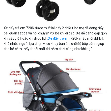
Xe đẩy trẻ em 720N được thiết kế đẩy 2 chiều, bố mẹ dễ dàng đẩy
bé, quan sát bé và nói chuyện với bé khi đi dạo. Xe dễ dàng gấp gọn
khi cất giữ hoặc khi đi du lịch.
Xe đẩy trẻ em
720N mẫu mới dd[]cjk
khá nhiều người lựa chọn vì có khay bàn ăn, chế độ bập bênh giúp
cho bé cảm thấy thoải mái khi nằm chơi cũng như khi ngủ.