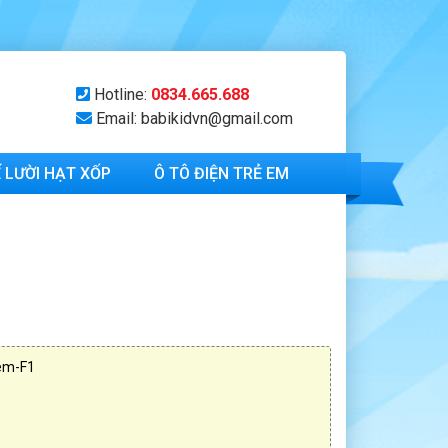
Hotline:
0834.665.688
Email: babikidvn@gmail.com
 LƯỜI HẠT XỐP
Ô TÔ ĐIỆN TRẺ EM
 em-F1