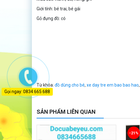
Giới tính: bé trai, bé gái
Gỏ đựng đồ: có
Từ khóa:
đồ dùng cho bé
,
xe day tre em bao bao hao
Gọi ngay: 0834 665 688
SẢN PHẨM LIÊN QUAN
-21%