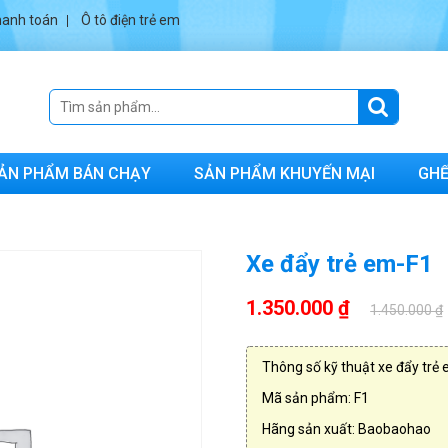
anh toán
Ô tô điện trẻ em
ẢN PHẨM BÁN CHẠY
SẢN PHẨM KHUYẾN MẠI
GHẾ
Xe đẩy trẻ em-F1
1.350.000 ₫
1.450.000 ₫
Thông số kỹ thuật xe đẩy trẻ
Mã sản phẩm: F1
Hãng sản xuất: Baobaohao