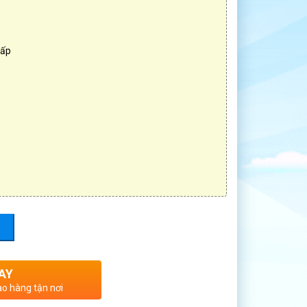
cấp
AY
ao hàng tận nơi