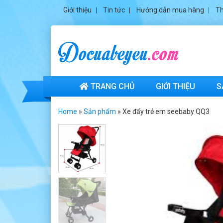
Giới thiệu
Tin tức
Hướng dẫn mua hàng
Th
TRANG CHỦ
GIỚI THIỆU
S
Home
»
Sản phẩm
»
Xe đẩy trẻ em seebaby QQ3