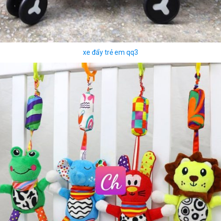
xe đẩy trẻ em qq3