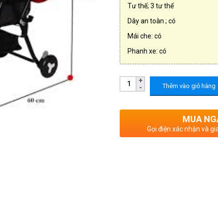
Tư thế; 3 tư thế
Dây an toàn ; có
Mái che: có
Phanh xe: có
Thêm vào giỏ hàng
MUA NG
Gọi điện xác nhận và gi