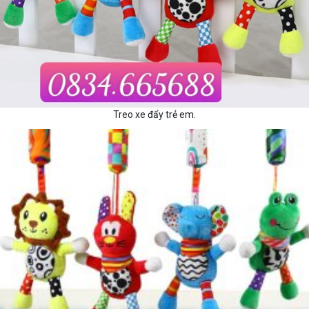
Treo xe đẩy trẻ em.