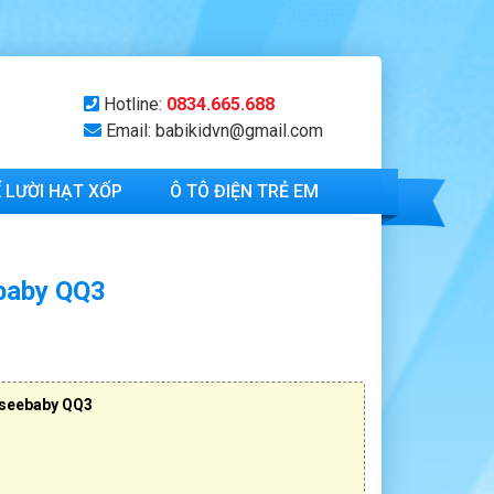
Hotline:
0834.665.688
Email: babikidvn@gmail.com
 LƯỜI HẠT XỐP
Ô TÔ ĐIỆN TRẺ EM
ebaby QQ3
 seebaby QQ3