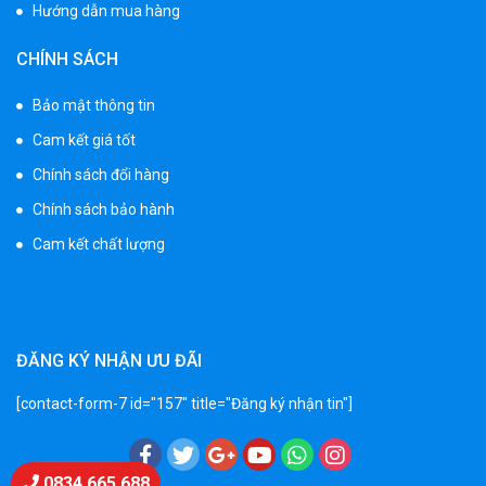
Hướng dẫn mua hàng
Xe 3 bánh đạp trẻ em FE-188
CHÍNH SÁCH
520.000 ₫
750.000 ₫
Bảo mật thông tin
Cam kết giá tốt
Xe 3 bánh trẻ em 968
Chính sách đổi hàng
350.000 ₫
Chính sách bảo hành
550.000 ₫
Cam kết chất lượng
Xe máy điện trẻ em vecpa XW02
950.000 ₫
1.250.000 ₫
ĐĂNG KÝ NHẬN ƯU ĐÃI
[contact-form-7 id="157" title="Đăng ký nhận tin"]
Xe cần cẩu trẻ em KS-518
900.000 ₫
1.250.000 ₫
Chat Zalo
0834 665 688