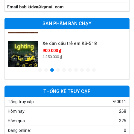
Xe máy điện trẻ em vecpa XW02
Email
babikidvn@gmail.com
950.000 ₫
1.250.000 ₫
SẢN PHẨM BÁN CHẠY
Xe cần cẩu trẻ em KS-518
900.000 ₫
1.250.000 ₫
Xe máy điện trẻ em T118
950.000 ₫
1.250.000 ₫
THỐNG KÊ TRUY CẬP
Tổng truy cập:
760011
Xe điện trẻ em 7017
Hôm nay:
268
900.000 ₫
1.250.000 ₫
Hôm qua:
375
Đang online:
0