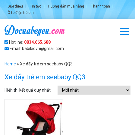
Giới thiệu
Tin tức
Hướng dẫn mua hàng
Thanh toán
Ô tô điện trẻ em
Hotline:
0834.665.688
Email: babikidvn@gmail.com
Home
»
Xe đẩy trẻ em seebaby QQ3
Xe đẩy trẻ em seebaby QQ3
Hiển thị kết quả duy nhất