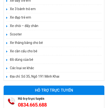
Xe đẩy trẻ em
Xe 3 bánh trẻ em
Xe đạp trẻ em
Xe chòi – đẩy chân
Scooter
Xe thăng bằng cho bé
Xe cần cẩu cho bé
Xe 3 bánh đạp trẻ em FE-188
520.000 ₫
Đồ dùng của bé
750.000 ₫
Các loại xe khác
Địa chỉ: Số 35, Ngõ 191 Minh Khai
Xe 3 bánh trẻ em 968
350.000 ₫
HỖ TRỢ TRỰC TUYẾN
550.000 ₫
Hỗ trợ trực tuyến
0834.665.688