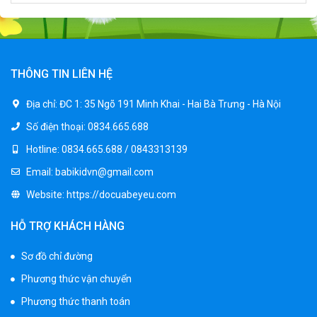
Xe ô tô điện trẻ em cảnh sát J2988
2.600.000 ₫
3.250.000 ₫
THÔNG TIN LIÊN HỆ
Xe ô tô điện trẻ em địa hình M666
Địa chỉ:
ĐC 1: 35 Ngõ 191 Minh Khai - Hai Bà Trưng - Hà Nội
2.400.000 ₫
Số điện thoại:
0834.665.688
2.850.000 ₫
Hotline:
0834.665.688 / 0843313139
Email:
babikidvn@gmail.com
Xe máy điện trẻ em BJQ-M03
Website:
https://docuabeyeu.com
1.650.000 ₫
1.950.000 ₫
HỖ TRỢ KHÁCH HÀNG
Sơ đồ chỉ đường
Xe ô tô điện trẻ em BPD-702
Phương thức vận chuyển
1.530.000 ₫
1.950.000 ₫
Phương thức thanh toán