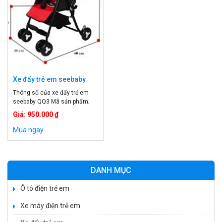
Xe đẩy trẻ em seebaby
QQ3
Thông số của xe đẩy trẻ em
seebaby QQ3
Mã sản phẩm;
qq3 Trọng lượng; 4,7kh Tư thế;
Giá: 950.000 ₫
3 tư thế Dây an toàn ; có Mái
che: có Phanh xe: có
Mua ngay
DANH MỤC
Ô tô điện trẻ em
Xe máy điện trẻ em