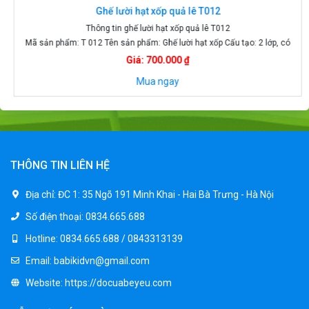
Ghế lười hạt xốp quả lê T012
Thông tin ghế lười hạt xốp quả lê T012
Mã sản phẩm: T 012 Tên sản phẩm: Ghế lười hạt xốp Cấu tạo: 2 lớp, có
khóa kéo Màu sắc: đỏ , ghi Kích thước: Size S 70 x 90 cm giá 450k Size
Giá: 700.000 ₫
M ; 80 x 100 cm giá 550k Size L : 90 x 120 giá 650k
Mua ngay
THÔNG TIN LIÊN HỆ
Địa chỉ:
ĐC 1: 35 Ngõ 191 Minh Khai - Hai Bà Trưng - Hà Nội
Số điện thoại:
0834.665.688
Hotline:
0834.665.688 / 0843313139
Email:
babikidvn@gmail.com
Website:
https://docuabeyeu.com