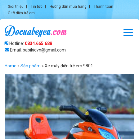
Giới thiệu
Tin tức
Hướng dẫn mua hàng
Thanh toán
Ô tô điện trẻ em
Hotline:
0834.665.688
Email: babikidvn@gmail.com
Home
»
Sản phẩm
»
Xe máy điện trẻ em 9801