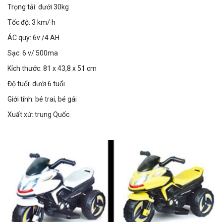
Trọng tải: dưới 30kg
Tốc độ: 3 km/ h
ÁC quy: 6v /4 AH
Sạc: 6 v/ 500ma
Kích thước: 81 x 43,8 x 51 cm
Độ tuổi: dưới 6 tuổi
Giới tính: bé trai, bé gái
Xuất xứ: trung Quốc.