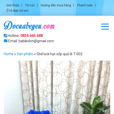
Giới thiệu
Tin tức
Hướng dẫn mua hàng
Thanh toán
Ô tô điện trẻ em
Hotline:
0834.665.688
Email: babikidvn@gmail.com
Home
»
Sản phẩm
»
Ghế lười hạt xốp quả lê T-002