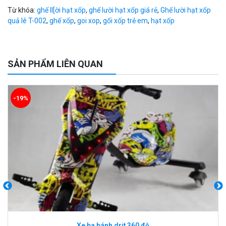
Từ khóa:
ghế ll[ời hạt xốp
,
ghế lười hạt xốp giá rẻ
,
Ghế lười hạt xốp
quả lê T-002
,
ghế xốp
,
goi xop
,
gối xốp trẻ em
,
hạt xốp
SẢN PHẨM LIÊN QUAN
Xe lắc trẻ em 8091