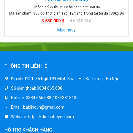
Thông số kỹ thuật xe lắc trẻ em 8091
Mã sản phẩm: 8091 Kích thước: 89 x 50 x 39 cm Trọng tải: 35kg Độ tuổi:
1- 9 tuổi Màu sắc: Cam, xanh, hồng, tím Chất liệu: nhưa cao cấp Bánh
Giá: 390.000 ₫
xe: phát sáng Xuất xứ: Trung Quốc Giới tính: bé trai, bé gái Nhạc : có
Mua ngay
THÔNG TIN LIÊN HỆ
Địa chỉ:
ĐC 1: 35 Ngõ 191 Minh Khai - Hai Bà Trưng - Hà Nội
Số điện thoại:
0834.665.688
Hotline:
0834.665.688 / 0843313139
Email:
babikidvn@gmail.com
Website:
https://docuabeyeu.com
HỖ TRỢ KHÁCH HÀNG