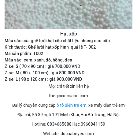
Hạt xốp
Màu sắc của ghế lườì hạt xốp chất liệu nhung cao cấp
Kích thước: Ghế lười hạt xốp hình quả lê T- 002
Mã sản phẩm: T002
Máu sắc: cam, xanh, đỏ, hồng, đen
Zise: S ( 70 x 90 cm) : giá 700.000 VND
Zise: M ( 80 x 100 cm) : giá 800.000 VND
Zise: L ( 90 x 120 cm) : giá 900.000 VND
Mọi chi tiết xin liên hệ
thegioixecuabe.com
Đại lý chuyên cung cấp
ô tô điện tre em
, xe máy điện trẻ em
Địa chỉ; Số 39 ngõ 191 Minh Khai, Hai Bà Trưng, Hà Nội
Hotline; 0834665688 Hặc 0966841159
Website; docuabeyeu.com