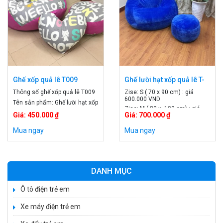
Ghế xốp quả lê T009
Ghế lười hạt xốp quả lê T-
002
Thông số ghế xốp quả lê T009
Zise: S ( 70 x 90 cm) : giá
600.000 VND
Tên sản phẩm: Ghế lười hạt xốp
Zise: M ( 80 x 100 cm) : giá
Mã sản phẩm: T009 Cấu tạo
Giá: 450.000 ₫
Giá: 700.000 ₫
700.000 VND
sản phẩm: 2 lớp, có khóa kéo
Zise: L ( 90 x 120 cm) : giá
Chất liệu: vải cao cấp và hạt
Mua ngay
Mua ngay
800.000 VND
xốp Xuất xứ: Việt Nam Mầu
sắc: nhiều mầu sắc Kích
thước: Size S 70 x90 cm , giá:
450k Size M ; 80 x 100 cm, giá :
DANH MỤC
550 cm Size L: 90 x 120 cm ,
giá 650k
Ô tô điện trẻ em
Xe máy điện trẻ em