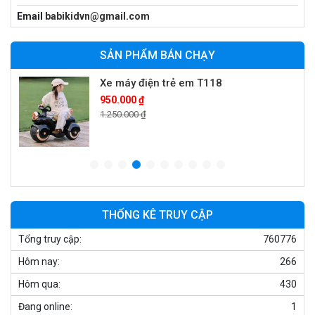
Xe cần cẩu trẻ em KS-518
Email
babikidvn@gmail.com
900.000 ₫
1.250.000 ₫
SẢN PHẨM BÁN CHẠY
Xe máy điện trẻ em T118
950.000 ₫
1.250.000 ₫
Xe điện trẻ em 7017
900.000 ₫
1.250.000 ₫
THỐNG KÊ TRUY CẬP
Tổng truy cập:
760776
Xe ô tô điện trẻ em cảnh sát J2988
Hôm nay:
266
2.600.000 ₫
3.250.000 ₫
Hôm qua:
430
Đang online:
1