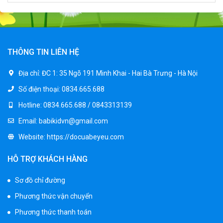
Xe ô tô điện trẻ em địa hình M666
2.400.000 ₫
2.850.000 ₫
THÔNG TIN LIÊN HỆ
Xe máy điện trẻ em BJQ-M03
Địa chỉ:
ĐC 1: 35 Ngõ 191 Minh Khai - Hai Bà Trưng - Hà Nội
1.650.000 ₫
Số điện thoại:
0834.665.688
1.950.000 ₫
Hotline:
0834.665.688 / 0843313139
Email:
babikidvn@gmail.com
Xe ô tô điện trẻ em BPD-702
Website:
https://docuabeyeu.com
1.530.000 ₫
1.950.000 ₫
HỖ TRỢ KHÁCH HÀNG
Sơ đồ chỉ đường
Xe 3 bánh đạp trẻ em FE-188
Phương thức vận chuyển
520.000 ₫
750.000 ₫
Phương thức thanh toán