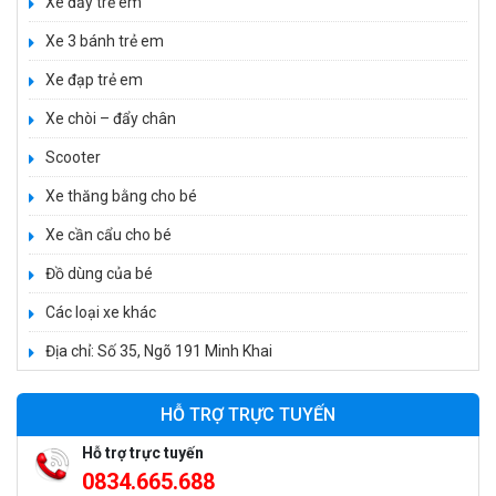
Xe đẩy trẻ em
Xe 3 bánh trẻ em
Xe đạp trẻ em
Xe 3 bánh đạp trẻ em FE-188
Xe chòi – đẩy chân
520.000 ₫
Scooter
750.000 ₫
Xe thăng bằng cho bé
Xe cần cẩu cho bé
Xe 3 bánh trẻ em 968
350.000 ₫
Đồ dùng của bé
550.000 ₫
Các loại xe khác
Địa chỉ: Số 35, Ngõ 191 Minh Khai
Xe máy điện trẻ em vecpa XW02
950.000 ₫
HỖ TRỢ TRỰC TUYẾN
1.250.000 ₫
Hỗ trợ trực tuyến
0834.665.688