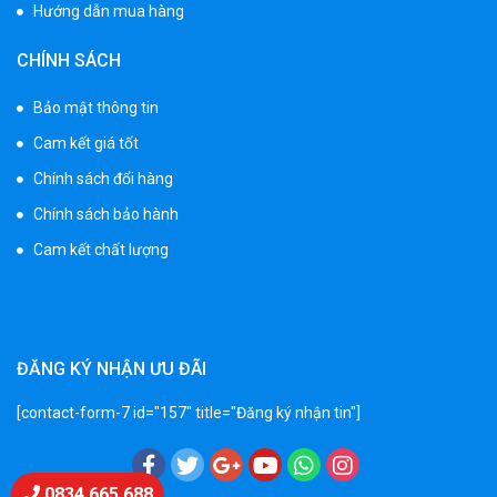
Hướng dẫn mua hàng
Xe 3 bánh trẻ em 968
CHÍNH SÁCH
350.000 ₫
550.000 ₫
Bảo mật thông tin
Cam kết giá tốt
Xe máy điện trẻ em vecpa XW02
Chính sách đổi hàng
950.000 ₫
Chính sách bảo hành
1.250.000 ₫
Cam kết chất lượng
Xe cần cẩu trẻ em KS-518
900.000 ₫
1.250.000 ₫
ĐĂNG KÝ NHẬN ƯU ĐÃI
[contact-form-7 id="157" title="Đăng ký nhận tin"]
Xe máy điện trẻ em T118
950.000 ₫
1.250.000 ₫
Chat Zalo
0834 665 688