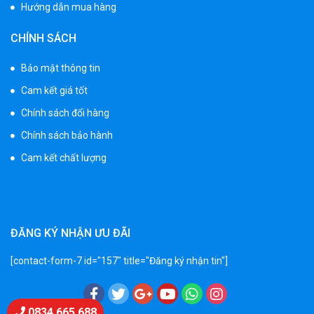
Hướng dẫn mua hàng
Xe 3 bánh trẻ em 968
CHÍNH SÁCH
350.000 ₫
550.000 ₫
Bảo mật thông tin
Cam kết giá tốt
Xe máy điện trẻ em vecpa XW02
Chính sách đổi hàng
950.000 ₫
Chính sách bảo hành
1.250.000 ₫
Cam kết chất lượng
Xe cần cẩu trẻ em KS-518
900.000 ₫
1.250.000 ₫
ĐĂNG KÝ NHẬN ƯU ĐÃI
[contact-form-7 id="157" title="Đăng ký nhận tin"]
Xe máy điện trẻ em T118
950.000 ₫
1.250.000 ₫
Chat Zalo
0834 665 688