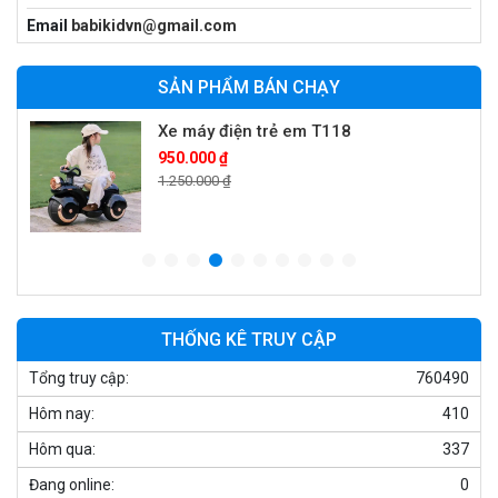
Xe cần cẩu trẻ em KS-518
Email
babikidvn@gmail.com
900.000 ₫
1.250.000 ₫
SẢN PHẨM BÁN CHẠY
Xe máy điện trẻ em T118
950.000 ₫
1.250.000 ₫
Xe điện trẻ em 7017
900.000 ₫
1.250.000 ₫
THỐNG KÊ TRUY CẬP
Tổng truy cập:
760490
Xe ô tô điện trẻ em cảnh sát J2988
Hôm nay:
410
2.600.000 ₫
3.250.000 ₫
Hôm qua:
337
Đang online:
0