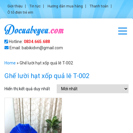
Giới thiệu
Tin tức
Hướng dẫn mua hàng
Thanh toán
Ô tô điện trẻ em
Hotline:
0834.665.688
Email: babikidvn@gmail.com
Home
»
Ghế lười hạt xốp quả lê T-002
Ghế lười hạt xốp quả lê T-002
Hiển thị kết quả duy nhất