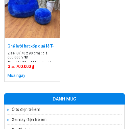
Ghế lười hạt xốp quả lê T-
002
Zise: S ( 70 x 90 cm) : giá
600.000 VND
Zise: M ( 80 x 100 cm) : giá
Giá: 700.000 ₫
700.000 VND
Zise: L ( 90 x 120 cm) : giá
Mua ngay
800.000 VND
DANH MỤC
Ô tô điện trẻ em
Xe máy điện trẻ em