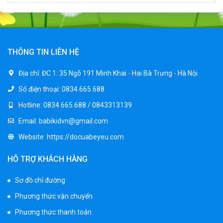
Xe ô tô điện trẻ em địa hình M666
2.400.000 ₫
2.850.000 ₫
THÔNG TIN LIÊN HỆ
Xe máy điện trẻ em BJQ-M03
Địa chỉ:
ĐC 1: 35 Ngõ 191 Minh Khai - Hai Bà Trưng - Hà Nội
1.650.000 ₫
Số điện thoại:
0834.665.688
1.950.000 ₫
Hotline:
0834.665.688 / 0843313139
Email:
babikidvn@gmail.com
Xe ô tô điện trẻ em BPD-702
Website:
https://docuabeyeu.com
1.530.000 ₫
1.950.000 ₫
HỖ TRỢ KHÁCH HÀNG
Sơ đồ chỉ đường
Xe 3 bánh đạp trẻ em FE-188
Phương thức vận chuyển
520.000 ₫
750.000 ₫
Phương thức thanh toán