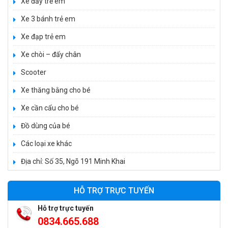
Xe đẩy trẻ em
Xe 3 bánh trẻ em
Xe đạp trẻ em
Xe 3 bánh đạp trẻ em FE-188
Xe chòi – đẩy chân
520.000 ₫
Scooter
750.000 ₫
Xe thăng bằng cho bé
Xe cần cẩu cho bé
Xe 3 bánh trẻ em 968
350.000 ₫
Đồ dùng của bé
550.000 ₫
Các loại xe khác
Địa chỉ: Số 35, Ngõ 191 Minh Khai
Xe máy điện trẻ em vecpa XW02
950.000 ₫
HỖ TRỢ TRỰC TUYẾN
1.250.000 ₫
Hỗ trợ trực tuyến
0834.665.688