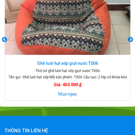
Ghế lười hạt xốp giọt nước T006
Thô số ghế lười hạt xốp giọt nước T006
Tên gọi: Ghế lười hạt xốp Mã sản phẩm: T006 Cấu tạo: 2 lớp có khóa kéo
Chất liệu: Hạt xốp 3 - 5 mm và vải cao cấp Kích thước: Size S 70 x 90 cm
Giá: 450.000 ₫
, Giá : 450k Size M : 80 x 100 cm giá 550 k Size L 90 x 120 cm , Giá 650
K Xuất xứ: Việt Nam Chế độ bảo hành: 6 tháng đối với đường may, khóa
Mua ngay
kéo
THÔNG TIN LIÊN HỆ