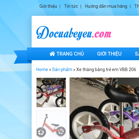
Giới thiệu
Tin tức
Hướng dẫn mua hàng
Th
TRANG CHỦ
GIỚI THIỆU
S
Home
»
Sản phẩm
»
Xe thăng bằng trẻ em VBB 206