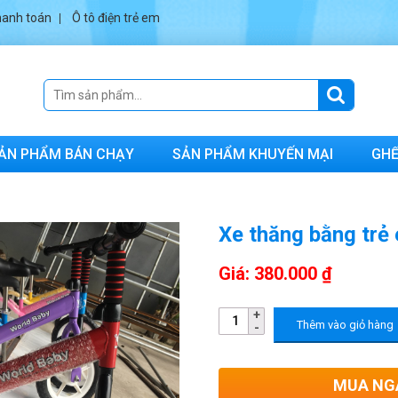
anh toán
Ô tô điện trẻ em
ẢN PHẨM BÁN CHẠY
SẢN PHẨM KHUYẾN MẠI
GHẾ
Xe thăng bằng trẻ
Giá: 380.000 ₫
Thêm vào giỏ hàng
MUA NG