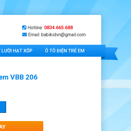
Hotline:
0834.665.688
Email: babikidvn@gmail.com
 LƯỜI HẠT XỐP
Ô TÔ ĐIỆN TRẺ EM
 em VBB 206
AY