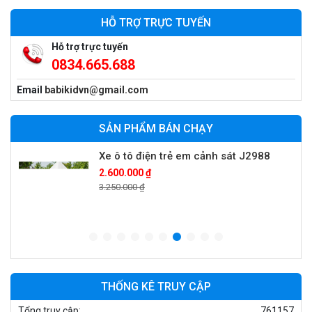
900.000 ₫
HỖ TRỢ TRỰC TUYẾN
1.250.000 ₫
Hỗ trợ trực tuyến
0834.665.688
Xe ô tô điện trẻ em cảnh sát J2988
Email
babikidvn@gmail.com
2.600.000 ₫
3.250.000 ₫
SẢN PHẨM BÁN CHẠY
Xe ô tô điện trẻ em địa hình M666
2.400.000 ₫
2.850.000 ₫
Xe máy điện trẻ em BJQ-M03
1.650.000 ₫
1.950.000 ₫
THỐNG KÊ TRUY CẬP
Tổng truy cập:
761157