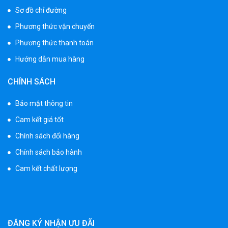
Sơ đồ chỉ đường
Xe cần cẩu trẻ em KS-518
Phương thức vận chuyển
900.000 ₫
1.250.000 ₫
Phương thức thanh toán
Hướng dẫn mua hàng
Xe máy điện trẻ em T118
CHÍNH SÁCH
950.000 ₫
1.250.000 ₫
Bảo mật thông tin
Cam kết giá tốt
Xe điện trẻ em 7017
Chính sách đổi hàng
900.000 ₫
Chính sách bảo hành
1.250.000 ₫
Cam kết chất lượng
Xe ô tô điện trẻ em cảnh sát J2988
2.600.000 ₫
3.250.000 ₫
ĐĂNG KÝ NHẬN ƯU ĐÃI