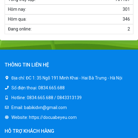
Xe ô tô điện trẻ em BPD-702
Hôm nay:
301
1.530.000 ₫
1.950.000 ₫
Hôm qua:
346
Đang online:
2
Xe 3 bánh đạp trẻ em FE-188
520.000 ₫
750.000 ₫
THÔNG TIN LIÊN HỆ
Xe 3 bánh trẻ em 968
Địa chỉ:
ĐC 1: 35 Ngõ 191 Minh Khai - Hai Bà Trưng - Hà Nội
350.000 ₫
Số điện thoại:
0834.665.688
550.000 ₫
Hotline:
0834.665.688 / 0843313139
Email:
babikidvn@gmail.com
Xe máy điện trẻ em vecpa XW02
Website:
https://docuabeyeu.com
950.000 ₫
1.250.000 ₫
HỖ TRỢ KHÁCH HÀNG