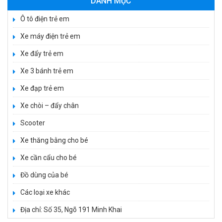
DANH MỤC
550.000 ₫
Ô tô điện trẻ em
Xe máy điện trẻ em
Xe máy điện trẻ em vecpa XW02
Xe đẩy trẻ em
950.000 ₫
1.250.000 ₫
Xe 3 bánh trẻ em
Xe đạp trẻ em
Xe cần cẩu trẻ em KS-518
Xe chòi – đẩy chân
900.000 ₫
Scooter
1.250.000 ₫
Xe thăng bằng cho bé
Xe cần cẩu cho bé
Xe máy điện trẻ em T118
950.000 ₫
Đồ dùng của bé
1.250.000 ₫
Các loại xe khác
Địa chỉ: Số 35, Ngõ 191 Minh Khai
Xe điện trẻ em 7017