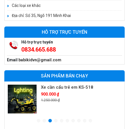
Các loại xe khác
Địa chỉ: Số 35, Ngõ 191 Minh Khai
Xe 3 bánh trẻ em 968
350.000 ₫
HỖ TRỢ TRỰC TUYẾN
550.000 ₫
Hỗ trợ trực tuyến
0834.665.688
Xe máy điện trẻ em vecpa XW02
Email
babikidvn@gmail.com
950.000 ₫
1.250.000 ₫
SẢN PHẨM BÁN CHẠY
Xe cần cẩu trẻ em KS-518
900.000 ₫
1.250.000 ₫
Xe máy điện trẻ em T118
950.000 ₫