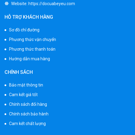
Website:
https://docuabeyeu.com
1.650.000 ₫
1.950.000 ₫
HỖ TRỢ KHÁCH HÀNG
Sơ đồ chỉ đường
Xe ô tô điện trẻ em BPD-702
Phương thức vận chuyển
1.530.000 ₫
1.950.000 ₫
Phương thức thanh toán
Hướng dẫn mua hàng
Xe 3 bánh đạp trẻ em FE-188
CHÍNH SÁCH
520.000 ₫
750.000 ₫
Bảo mật thông tin
Cam kết giá tốt
Xe 3 bánh trẻ em 968
Chính sách đổi hàng
350.000 ₫
Chính sách bảo hành
550.000 ₫
Cam kết chất lượng