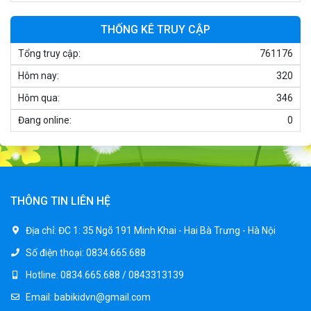
1.250.000 ₫
THỐNG KÊ TRUY CẬP
Tổng truy cập:
761176
Xe điện trẻ em 7017
Hôm nay:
320
900.000 ₫
1.250.000 ₫
Hôm qua:
346
Đang online:
0
Xe ô tô điện trẻ em cảnh sát J2988
2.600.000 ₫
3.250.000 ₫
THÔNG TIN LIÊN HỆ
Xe ô tô điện trẻ em địa hình M666
Địa chỉ:
ĐC 1: 35 Ngõ 191 Minh Khai - Hai Bà Trưng - Hà Nội
2.400.000 ₫
Số điện thoại:
0834.665.688
2.850.000 ₫
Hotline:
0834.665.688 / 0843313139
Email:
babikidvn@gmail.com
Xe máy điện trẻ em BJQ-M03