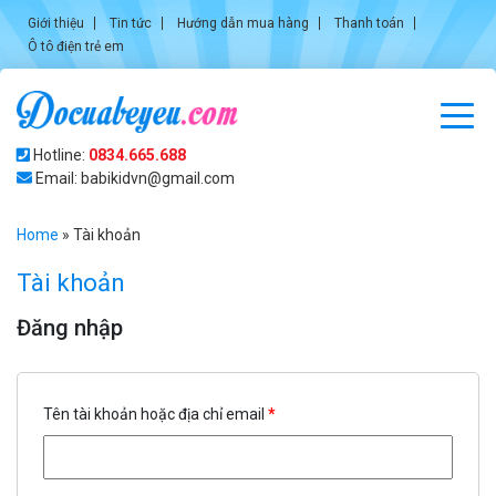
Giới thiệu
Tin tức
Hướng dẫn mua hàng
Thanh toán
Ô tô điện trẻ em
Hotline:
0834.665.688
Email: babikidvn@gmail.com
Home
»
Tài khoản
Tài khoản
Đăng nhập
Tên tài khoản hoặc địa chỉ email
*