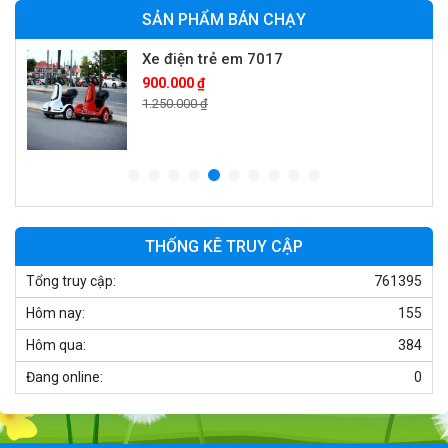
SẢN PHẨM BÁN CHẠY
Xe điện trẻ em 7017
900.000 ₫
1.250.000 ₫
Xe ô tô điện trẻ em cảnh sát J2988
2.600.000 ₫
3.250.000 ₫
THỐNG KÊ TRUY CẬP
Tổng truy cập:
761395
Xe ô tô điện trẻ em địa hình M666
Hôm nay:
155
2.400.000 ₫
2.850.000 ₫
Hôm qua:
384
Đang online:
0
Xe máy điện trẻ em BJQ-M03
1.650.000 ₫