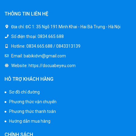
1.950.000 ₫
THÔNG TIN LIÊN HỆ
Xe ô tô điện trẻ em BPD-702
Địa chỉ:
ĐC 1: 35 Ngõ 191 Minh Khai - Hai Bà Trưng - Hà Nội
1.530.000 ₫
Số điện thoại:
0834.665.688
1.950.000 ₫
Hotline:
0834.665.688 / 0843313139
Email:
babikidvn@gmail.com
Xe 3 bánh đạp trẻ em FE-188
Website:
https://docuabeyeu.com
520.000 ₫
750.000 ₫
HỖ TRỢ KHÁCH HÀNG
Sơ đồ chỉ đường
Xe 3 bánh trẻ em 968
Phương thức vận chuyển
350.000 ₫
550.000 ₫
Phương thức thanh toán
Hướng dẫn mua hàng
Xe máy điện trẻ em vecpa XW02
CHÍNH SÁCH