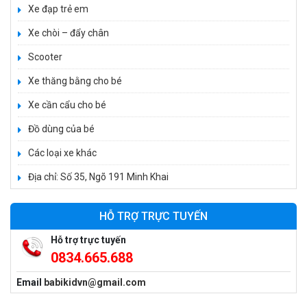
Xe đạp trẻ em
Xe 3 bánh trẻ em 968
Xe chòi – đẩy chân
350.000 ₫
Scooter
550.000 ₫
Xe thăng bằng cho bé
Xe cần cẩu cho bé
Xe máy điện trẻ em vecpa XW02
950.000 ₫
Đồ dùng của bé
1.250.000 ₫
Các loại xe khác
Địa chỉ: Số 35, Ngõ 191 Minh Khai
Xe cần cẩu trẻ em KS-518
900.000 ₫
HỖ TRỢ TRỰC TUYẾN
1.250.000 ₫
Hỗ trợ trực tuyến
0834.665.688
Xe máy điện trẻ em T118
Email
babikidvn@gmail.com
950.000 ₫
1.250.000 ₫