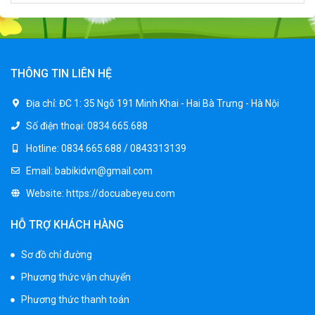
Xe ô tô điện trẻ em cảnh sát J2988
2.600.000 ₫
3.250.000 ₫
THÔNG TIN LIÊN HỆ
Xe ô tô điện trẻ em địa hình M666
Địa chỉ:
ĐC 1: 35 Ngõ 191 Minh Khai - Hai Bà Trưng - Hà Nội
2.400.000 ₫
Số điện thoại:
0834.665.688
2.850.000 ₫
Hotline:
0834.665.688 / 0843313139
Email:
babikidvn@gmail.com
Xe máy điện trẻ em BJQ-M03
Website:
https://docuabeyeu.com
1.650.000 ₫
1.950.000 ₫
HỖ TRỢ KHÁCH HÀNG
Sơ đồ chỉ đường
Xe ô tô điện trẻ em BPD-702
Phương thức vận chuyển
1.530.000 ₫
1.950.000 ₫
Phương thức thanh toán