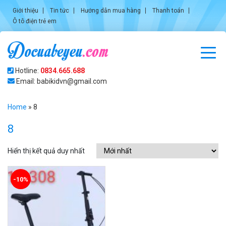
Giới thiệu
Tin tức
Hướng dẫn mua hàng
Thanh toán
Ô tô điện trẻ em
Hotline:
0834.665.688
Email: babikidvn@gmail.com
Home
»
8
8
Hiển thị kết quả duy nhất
-10%