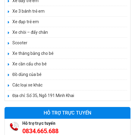
Xe đẩy trẻ em
Xe 3 bánh trẻ em
Xe đạp trẻ em
Xe chòi – đẩy chân
Scooter
Xe thăng bằng cho bé
Xe cần cẩu cho bé
Xe 3 bánh đạp trẻ em FE-188
520.000 ₫
Đồ dùng của bé
750.000 ₫
Các loại xe khác
Địa chỉ: Số 35, Ngõ 191 Minh Khai
Xe 3 bánh trẻ em 968
350.000 ₫
HỖ TRỢ TRỰC TUYẾN
550.000 ₫
Hỗ trợ trực tuyến
0834.665.688