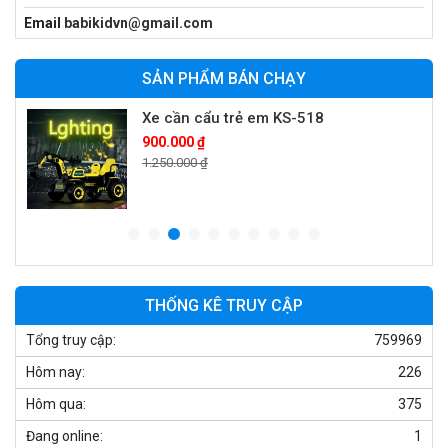
Xe máy điện trẻ em vecpa XW02
Email
babikidvn@gmail.com
950.000 ₫
1.250.000 ₫
SẢN PHẨM BÁN CHẠY
Xe cần cẩu trẻ em KS-518
900.000 ₫
1.250.000 ₫
Xe máy điện trẻ em T118
950.000 ₫
1.250.000 ₫
THỐNG KÊ TRUY CẬP
Tổng truy cập:
759969
Xe điện trẻ em 7017
Hôm nay:
226
900.000 ₫
1.250.000 ₫
Hôm qua:
375
Đang online:
1