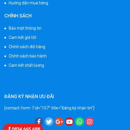
Hướng dẫn mua hàng
Xe 3 bánh đạp trẻ em FE-188
CHÍNH SÁCH
520.000 ₫
750.000 ₫
Bảo mật thông tin
Cam kết giá tốt
Xe 3 bánh trẻ em 968
Chính sách đổi hàng
350.000 ₫
Chính sách bảo hành
550.000 ₫
Cam kết chất lượng
Xe máy điện trẻ em vecpa XW02
950.000 ₫
1.250.000 ₫
ĐĂNG KÝ NHẬN ƯU ĐÃI
[contact-form-7 id="157" title="Đăng ký nhận tin"]
Xe cần cẩu trẻ em KS-518
900.000 ₫
1.250.000 ₫
Chat Zalo
0834 665 688