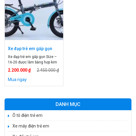
Xe đạp trẻ em gấp gọn
Size – 16-20
Xe đạp trẻ em gấp gọn Size –
16-20 được làm bằng hợp kim
vô cùng chắc chắn, yên mềm,
2.200.000 ₫
2.450.000 ₫
phanh đĩa an toàn và có độ
chính xác cao. Xe có thể nâng
Mua ngay
yên, tay lái phù hợp với độ tuổi
của bé. Xe đạp trẻ em cao cấp
Thông tin xe đạp trẻ […]
DANH MỤC
Ô tô điện trẻ em
Xe máy điện trẻ em