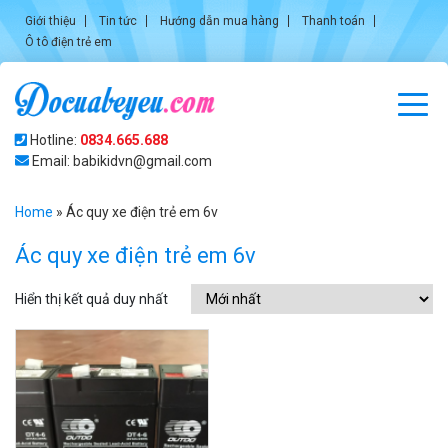
Giới thiệu
Tin tức
Hướng dẫn mua hàng
Thanh toán
Ô tô điện trẻ em
Hotline:
0834.665.688
Email: babikidvn@gmail.com
Home
»
Ác quy xe điện trẻ em 6v
Ác quy xe điện trẻ em 6v
Hiển thị kết quả duy nhất