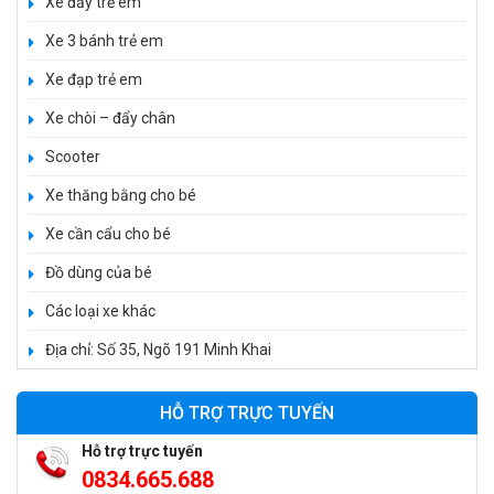
Xe đẩy trẻ em
Xe 3 bánh trẻ em
Xe đạp trẻ em
Xe 3 bánh đạp trẻ em FE-188
Xe chòi – đẩy chân
520.000 ₫
Scooter
750.000 ₫
Xe thăng bằng cho bé
Xe cần cẩu cho bé
Xe 3 bánh trẻ em 968
Đồ dùng của bé
350.000 ₫
550.000 ₫
Các loại xe khác
Địa chỉ: Số 35, Ngõ 191 Minh Khai
Xe máy điện trẻ em vecpa XW02
950.000 ₫
HỖ TRỢ TRỰC TUYẾN
1.250.000 ₫
Hỗ trợ trực tuyến
0834.665.688