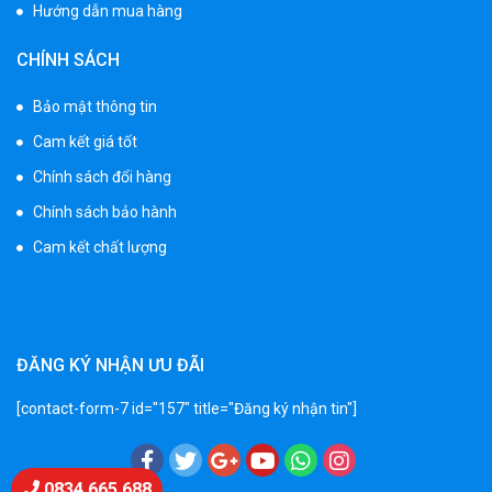
Hướng dẫn mua hàng
Xe 3 bánh trẻ em 968
CHÍNH SÁCH
350.000 ₫
550.000 ₫
Bảo mật thông tin
Cam kết giá tốt
Chính sách đổi hàng
Xe máy điện trẻ em vecpa XW02
950.000 ₫
Chính sách bảo hành
1.250.000 ₫
Cam kết chất lượng
Xe cần cẩu trẻ em KS-518
900.000 ₫
1.250.000 ₫
ĐĂNG KÝ NHẬN ƯU ĐÃI
[contact-form-7 id="157" title="Đăng ký nhận tin"]
Xe máy điện trẻ em T118
950.000 ₫
Chat Zalo
0834 665 688
1.250.000 ₫