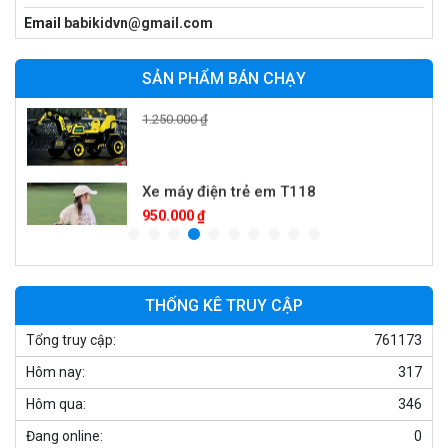
Xe cần cẩu trẻ em KS-518
Email
babikidvn@gmail.com
900.000 ₫
1.250.000 ₫
SẢN PHẨM BÁN CHẠY
Xe máy điện trẻ em T118
950.000 ₫
1.250.000 ₫
Xe điện trẻ em 7017
900.000 ₫
1.250.000 ₫
THỐNG KÊ TRUY CẬP
Tổng truy cập:
761173
Xe ô tô điện trẻ em cảnh sát J2988
Hôm nay:
317
2.600.000 ₫
Hôm qua:
346
3.250.000 ₫
Đang online:
0