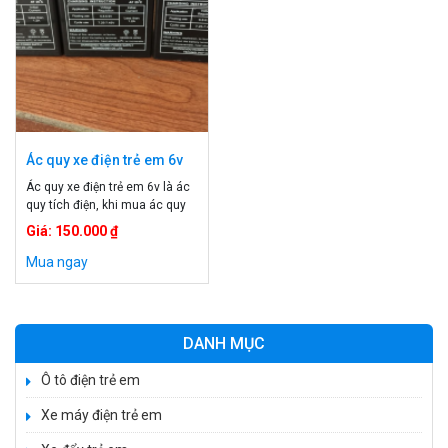
Ác quy xe điện trẻ em 6v
Ác quy xe điện trẻ em 6v là ác
quy tích điện, khi mua ác quy
đã có sẵn pin nên có thể sử
Giá: 150.000 ₫
dụng trực tiếp, khi nào thấy xe
có biểu hiện yếu pin thì bắt đầu
Mua ngay
sạc. Việc sử dụng ác quy xe
điện ta phải kiểm tra ổ cắm tiêu
cực […]
DANH MỤC
Ô tô điện trẻ em
Xe máy điện trẻ em