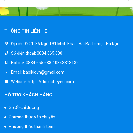
Xe ô tô điện trẻ em địa hình M666
2.400.000 ₫
2.850.000 ₫
THÔNG TIN LIÊN HỆ
Xe máy điện trẻ em BJQ-M03
Địa chỉ:
ĐC 1: 35 Ngõ 191 Minh Khai - Hai Bà Trưng - Hà Nội
1.650.000 ₫
Số điện thoại:
0834.665.688
1.950.000 ₫
Hotline:
0834.665.688 / 0843313139
Email:
babikidvn@gmail.com
Xe ô tô điện trẻ em BPD-702
Website:
https://docuabeyeu.com
1.530.000 ₫
1.950.000 ₫
HỖ TRỢ KHÁCH HÀNG
Sơ đồ chỉ đường
Xe 3 bánh đạp trẻ em FE-188
Phương thức vận chuyển
520.000 ₫
750.000 ₫
Phương thức thanh toán