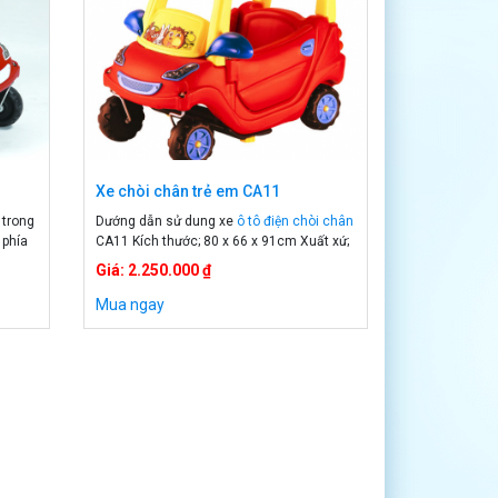
Xe chòi chân trẻ em CA11
 trong
Dướng dẫn sử dung xe
ô tô điện chòi chân
 phía
CA11
Kích thước; 80 x 66 x 91cm Xuất xứ;
bé đi
Đài Loan Màu sắc; vằng, đỏ Bé ngồi trong
Giá: 2.250.000 ₫
g cho
xe dùng sức kết hợp với chân đẩy về phía
trước Bé ngồi trong xe bố mẹ đẩy bé đi
Mua ngay