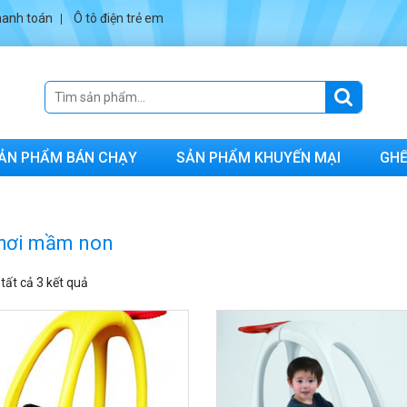
anh toán
Ô tô điện trẻ em
ẢN PHẨM BÁN CHẠY
SẢN PHẨM KHUYẾN MẠI
GHẾ
hơi mầm non
 tất cả 3 kết quả