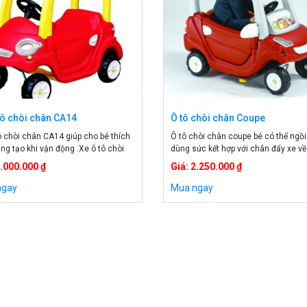
tô chòi chân CA14
Ô tô chòi chân Coupe
ô chòi chân CA14 giúp cho bé thích
Ô tô chòi chân coupe bé có thể ngồi
áng tạo khi vận động .Xe ô tô chòi
dùng sức kết hợp với chân đẩy xe về
iúp bé năng động và sáng tạo hơn
trước hoặc bé ngồi trong bố, mẹ đẩy 
2.000.000 ₫
Giá: 2.250.000 ₫
ơi. Chiếc xe có màu sắc sặc sỡ và
chơi Kích thước; 86* 66*91 cm Dùn
u, sẽ thu hút và khiến cho bé thích
ben trên 1 tuổi
ngay
Mua ngay
i sử dụng Với […]