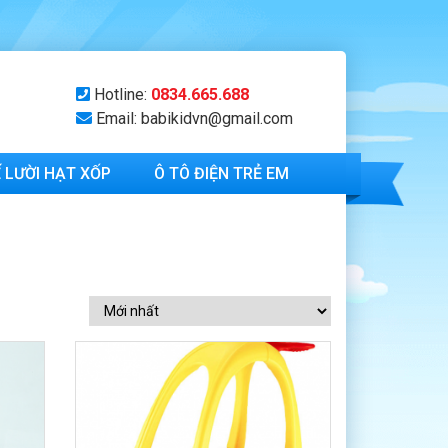
Hotline:
0834.665.688
Email: babikidvn@gmail.com
 LƯỜI HẠT XỐP
Ô TÔ ĐIỆN TRẺ EM