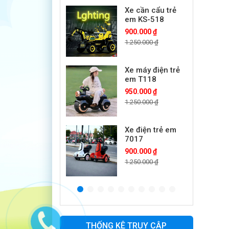
Xe cần cẩu trẻ
em KS-518
900.000 ₫
1.250.000 ₫
Xe máy điện trẻ
em T118
950.000 ₫
1.250.000 ₫
Xe điện trẻ em
7017
900.000 ₫
1.250.000 ₫
Xe ô tô điện trẻ
em cảnh sát
J2988
2.600.000 ₫
THỐNG KÊ TRUY CẬP
3.250.000 ₫