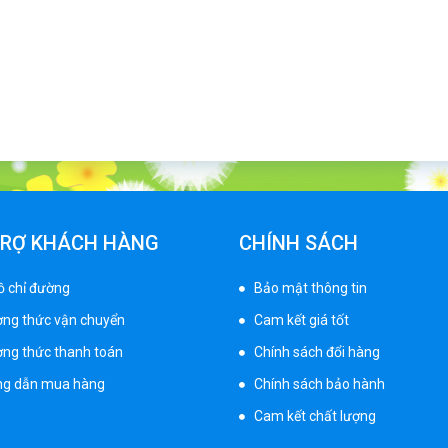
TRỢ KHÁCH HÀNG
CHÍNH SÁCH
ồ chỉ đường
Bảo mật thông tin
ng thức vận chuyển
Cam kết giá tốt
ng thức thanh toán
Chính sách đổi hàng
g dẫn mua hàng
Chính sách bảo hành
Cam kết chất lượng