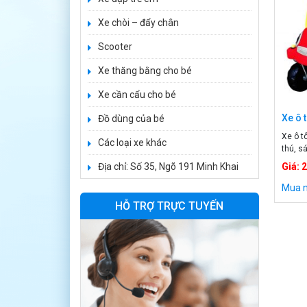
Xe chòi – đẩy chân
Scooter
Xe ô tô điện trẻ
Xe thăng bằng cho bé
em cảnh sát
J2988
Xe cần cẩu cho bé
2.600.000 ₫
3.250.000 ₫
Xe ô 
Đồ dùng của bé
Xe ô t
Các loại xe khác
Xe ô tô điện trẻ
thú, s
em địa hình
chân g
Địa chỉ: Số 35, Ngõ 191 Minh Khai
Giá: 
M666
khi ch
2.400.000 ₫
bền mà
Mua 
2.850.000 ₫
thú kh
HỖ TRỢ TRỰC TUYẾN
Xe máy điện trẻ
em BJQ-M03
1.650.000 ₫
1.950.000 ₫