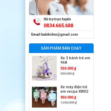
Xe ô tô điện trẻ
em BPD-702
1.530.000 ₫
1.950.000 ₫
Hỗ trợ trực tuyến
0834.665.688
Xe 3 bánh đạp
trẻ em FE-188
Email
babikidvn@gmail.com
520.000 ₫
750.000 ₫
SẢN PHẨM BÁN CHẠY
Xe 3 bánh trẻ em
968
350.000 ₫
550.000 ₫
Xe máy điện trẻ
em vecpa XW02
950.000 ₫
1.250.000 ₫