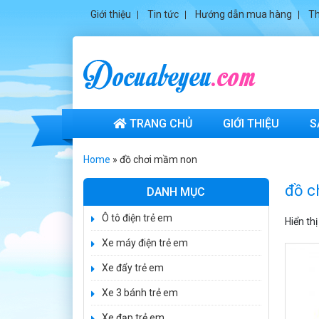
Giới thiệu
Tin tức
Hướng dẫn mua hàng
Th
TRANG CHỦ
GIỚI THIỆU
S
Home
»
đồ chơi mầm non
đồ c
DANH MỤC
Ô tô điện trẻ em
Hiển thị
Xe máy điện trẻ em
Xe đẩy trẻ em
Xe 3 bánh trẻ em
Xe đạp trẻ em