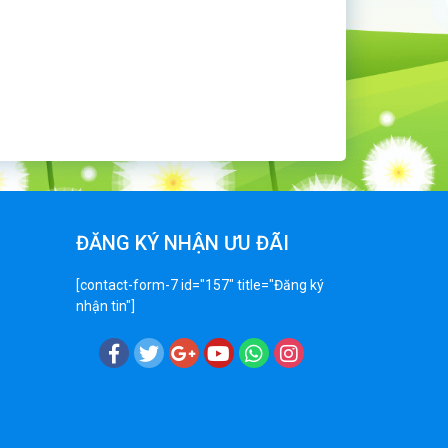
ĐĂNG KÝ NHẬN ƯU ĐÃI
[contact-form-7 id="157" title="Đăng ký
nhận tin"]