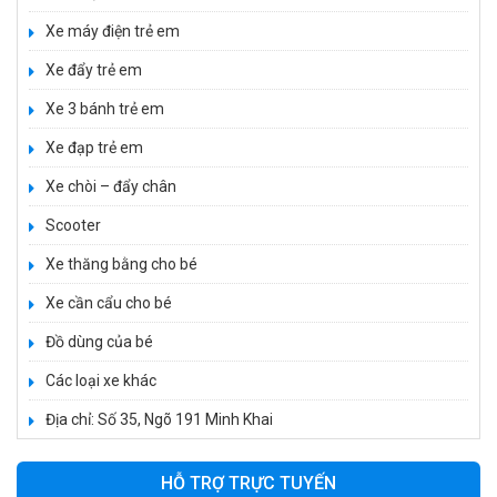
Xe máy điện trẻ em
Xe đẩy trẻ em
Xe 3 bánh trẻ em
Xe đạp trẻ em
Xe chòi – đẩy chân
Scooter
Xe thăng bằng cho bé
Xe cần cẩu cho bé
Xe 3 bánh đạp trẻ em FE-188
520.000 ₫
Đồ dùng của bé
750.000 ₫
Các loại xe khác
Địa chỉ: Số 35, Ngõ 191 Minh Khai
Xe 3 bánh trẻ em 968
350.000 ₫
HỖ TRỢ TRỰC TUYẾN
550.000 ₫