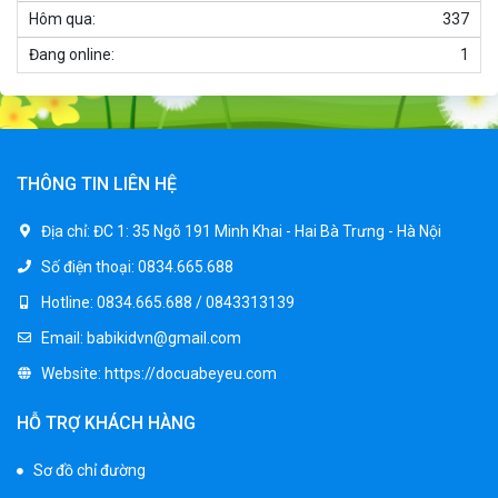
1.250.000 ₫
Hôm qua:
337
Đang online:
1
Xe ô tô điện trẻ em cảnh sát J2988
2.600.000 ₫
3.250.000 ₫
THÔNG TIN LIÊN HỆ
Xe ô tô điện trẻ em địa hình M666
Địa chỉ:
ĐC 1: 35 Ngõ 191 Minh Khai - Hai Bà Trưng - Hà Nội
2.400.000 ₫
Số điện thoại:
0834.665.688
2.850.000 ₫
Hotline:
0834.665.688 / 0843313139
Email:
babikidvn@gmail.com
Xe máy điện trẻ em BJQ-M03
Website:
https://docuabeyeu.com
1.650.000 ₫
1.950.000 ₫
HỖ TRỢ KHÁCH HÀNG
Sơ đồ chỉ đường
Xe ô tô điện trẻ em BPD-702