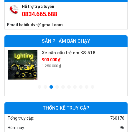
Hỗ trợ trực tuyến
0834.665.688
Xe máy điện trẻ em vecpa XW02
Email
babikidvn@gmail.com
950.000 ₫
1.250.000 ₫
SẢN PHẨM BÁN CHẠY
Xe cần cẩu trẻ em KS-518
900.000 ₫
1.250.000 ₫
Xe máy điện trẻ em T118
950.000 ₫
1.250.000 ₫
THỐNG KÊ TRUY CẬP
Tổng truy cập:
760176
Xe điện trẻ em 7017
Hôm nay:
96
900.000 ₫