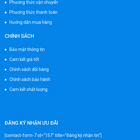
Phương thức vận chuyển
1.530.000 ₫
1.950.000 ₫
Phương thức thanh toán
Hướng dẫn mua hàng
Xe 3 bánh đạp trẻ em FE-188
CHÍNH SÁCH
520.000 ₫
750.000 ₫
Bảo mật thông tin
Cam kết giá tốt
Xe 3 bánh trẻ em 968
Chính sách đổi hàng
350.000 ₫
Chính sách bảo hành
550.000 ₫
Cam kết chất lượng
Xe máy điện trẻ em vecpa XW02
950.000 ₫
1.250.000 ₫
ĐĂNG KÝ NHẬN ƯU ĐÃI
[contact-form-7 id="157" title="Đăng ký nhận tin"]