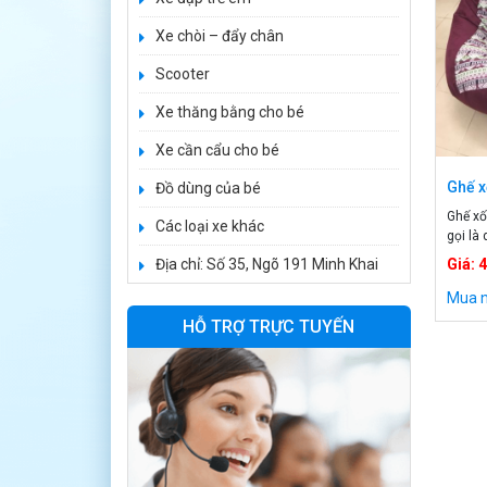
2.850.000 ₫
Xe chòi – đẩy chân
Xe máy điện trẻ
Scooter
em BJQ-M03
Xe thăng bằng cho bé
1.650.000 ₫
1.950.000 ₫
Xe cần cẩu cho bé
Ghế x
Đồ dùng của bé
Xe ô tô điện trẻ
em BPD-702
Ghế xố
Các loại xe khác
gọi là
1.530.000 ₫
dụng ở
1.950.000 ₫
Địa chỉ: Số 35, Ngõ 191 Minh Khai
Giá: 
dáng g
được 5
Mua 
ý muốn
Xe 3 bánh đạp
HỖ TRỢ TRỰC TUYẾN
dáng g
trẻ em FE-188
520.000 ₫
750.000 ₫
Xe 3 bánh trẻ em
968