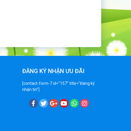
ĐĂNG KÝ NHẬN ƯU ĐÃI
[contact-form-7 id="157" title="Đăng ký
nhận tin"]