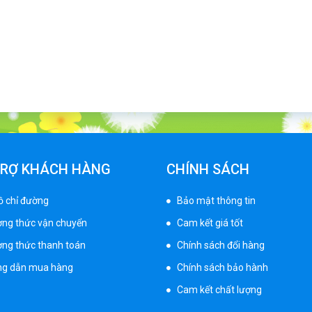
TRỢ KHÁCH HÀNG
CHÍNH SÁCH
ồ chỉ đường
Bảo mật thông tin
ng thức vận chuyển
Cam kết giá tốt
ng thức thanh toán
Chính sách đổi hàng
g dẫn mua hàng
Chính sách bảo hành
Cam kết chất lượng