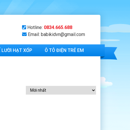
Hotline:
0834.665.688
Email: babikidvn@gmail.com
 LƯỜI HẠT XỐP
Ô TÔ ĐIỆN TRẺ EM