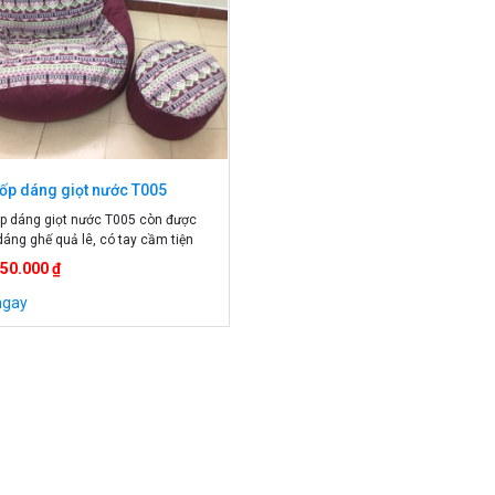
ốp dáng giọt nước T005
p dáng giọt nước T005 còn được
 dáng ghế quả lê, có tay cầm tiện
 phần đỉnh ghế, 1 chiếc gối xốp
450.000 ₫
iọt nước có thể tận dụng tối đa
 kiểu ngồi khác nhau tùy chỉnh theo
ngay
 người dùng. Thông tin Ghế xốp
iọt […]