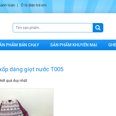
anh toán
Ô tô điện trẻ em
ẢN PHẨM BÁN CHẠY
SẢN PHẨM KHUYẾN MẠI
GHẾ
xốp dáng giọt nước T005
ị kết quả duy nhất