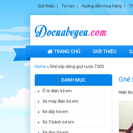
Giới thiệu
Tin tức
Hướng dẫn mua hàng
Th
TRANG CHỦ
GIỚI THIỆU
S
Home
»
Ghế xốp dáng giọt nước T005
Ghế 
DANH MỤC
Xe ô tô điện trẻ
em cảnh sát
Ô tô điện trẻ em
Hiển th
J2988
2.600.000 ₫
Xe máy điện trẻ em
3.250.000 ₫
Xe đẩy trẻ em
Xe ô tô điện trẻ
em địa hình
Xe 3 bánh trẻ em
M666
Xe đạp trẻ em
2.400.000 ₫