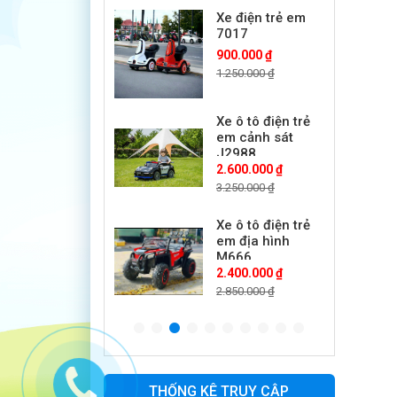
7017
900.000 ₫
1.250.000 ₫
Xe ô tô điện trẻ
em cảnh sát
J2988
2.600.000 ₫
3.250.000 ₫
Xe ô tô điện trẻ
em địa hình
M666
2.400.000 ₫
2.850.000 ₫
Xe máy điện trẻ
em BJQ-M03
1.650.000 ₫
1.950.000 ₫
THỐNG KÊ TRUY CẬP