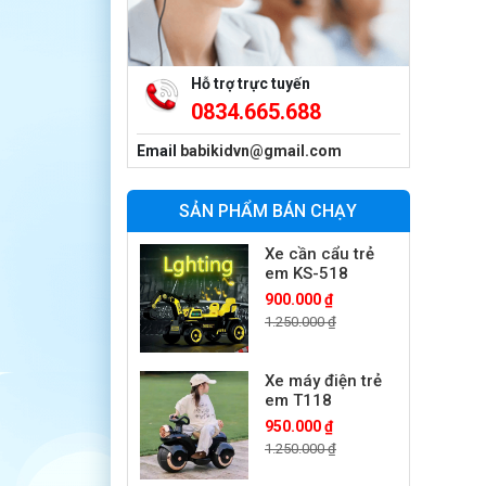
350.000 ₫
550.000 ₫
Hỗ trợ trực tuyến
Xe máy điện trẻ
0834.665.688
em vecpa XW02
950.000 ₫
Email
babikidvn@gmail.com
1.250.000 ₫
SẢN PHẨM BÁN CHẠY
Xe cần cẩu trẻ
em KS-518
900.000 ₫
1.250.000 ₫
Xe máy điện trẻ
em T118
950.000 ₫
1.250.000 ₫
Xe điện trẻ em