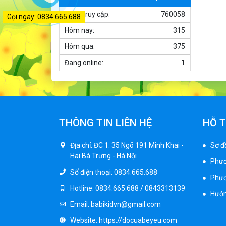
Xe ô tô điện trẻ
em BPD-702
Tổng truy cập:
760058
Gọi ngay: 0834 665 688
1.530.000 ₫
Hôm nay:
315
1.950.000 ₫
Hôm qua:
375
Xe 3 bánh đạp
Đang online:
1
trẻ em FE-188
520.000 ₫
750.000 ₫
Xe 3 bánh trẻ em
THÔNG TIN LIÊN HỆ
HỖ 
968
350.000 ₫
Địa chỉ:
ĐC 1: 35 Ngõ 191 Minh Khai -
Sơ đ
550.000 ₫
Hai Bà Trưng - Hà Nội
Phươ
Số điện thoại:
0834.665.688
Phươ
Xe máy điện trẻ
Hotline:
0834.665.688 / 0843313139
em vecpa XW02
Hướn
950.000 ₫
Email:
babikidvn@gmail.com
1.250.000 ₫
Website:
https://docuabeyeu.com