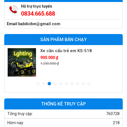
Hỗ trợ trực tuyến
0834.665.688
Xe máy điện trẻ em vecpa XW02
Email
babikidvn@gmail.com
950.000 ₫
1.250.000 ₫
SẢN PHẨM BÁN CHẠY
Xe cần cẩu trẻ em KS-518
900.000 ₫
1.250.000 ₫
Xe máy điện trẻ em T118
950.000 ₫
1.250.000 ₫
THỐNG KÊ TRUY CẬP
Tổng truy cập:
760728
Xe điện trẻ em 7017
Hôm nay:
218
900.000 ₫