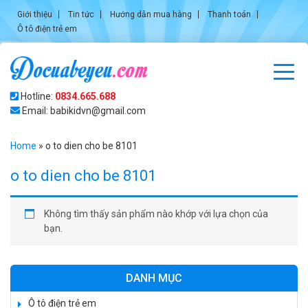
Giới thiệu
Tin tức
Hướng dẫn mua hàng
Thanh toán
Ô tô điện trẻ em
Hotline:
0834.665.688
Email: babikidvn@gmail.com
Home
»
o to dien cho be 8101
o to dien cho be 8101
Không tìm thấy sản phẩm nào khớp với lựa chọn của
bạn.
DANH MỤC
Ô tô điện trẻ em