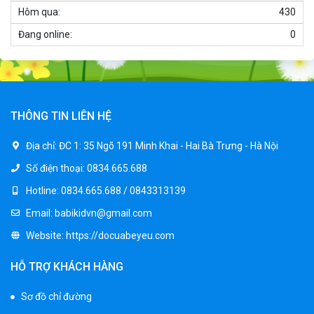
1.250.000 ₫
Hôm qua:
430
Đang online:
0
Xe ô tô điện trẻ em cảnh sát J2988
2.600.000 ₫
3.250.000 ₫
THÔNG TIN LIÊN HỆ
Xe ô tô điện trẻ em địa hình M666
Địa chỉ:
ĐC 1: 35 Ngõ 191 Minh Khai - Hai Bà Trưng - Hà Nội
2.400.000 ₫
Số điện thoại:
0834.665.688
2.850.000 ₫
Hotline:
0834.665.688 / 0843313139
Email:
babikidvn@gmail.com
Xe máy điện trẻ em BJQ-M03
Website:
https://docuabeyeu.com
1.650.000 ₫
1.950.000 ₫
HỖ TRỢ KHÁCH HÀNG
Sơ đồ chỉ đường
Xe ô tô điện trẻ em BPD-702