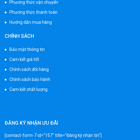
Phương thức vận chuyển
1.530.000 ₫
1.950.000 ₫
Phương thức thanh toán
Hướng dẫn mua hàng
Xe 3 bánh đạp trẻ em FE-188
CHÍNH SÁCH
520.000 ₫
750.000 ₫
Bảo mật thông tin
Cam kết giá tốt
Xe 3 bánh trẻ em 968
Chính sách đổi hàng
350.000 ₫
Chính sách bảo hành
550.000 ₫
Cam kết chất lượng
Xe máy điện trẻ em vecpa XW02
950.000 ₫
1.250.000 ₫
ĐĂNG KÝ NHẬN ƯU ĐÃI
[contact-form-7 id="157" title="Đăng ký nhận tin"]