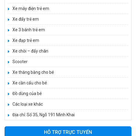
Xe máy điện trẻ em
Xe đẩy trẻ em
Xe 3 bánh trẻ em
Xe đạp trẻ em
Xe chòi – đẩy chân
Scooter
Xe thăng bằng cho bé
Xe cần cẩu cho bé
Xe 3 bánh đạp trẻ em FE-188
520.000 ₫
Đồ dùng của bé
750.000 ₫
Các loại xe khác
Địa chỉ: Số 35, Ngõ 191 Minh Khai
Xe 3 bánh trẻ em 968
350.000 ₫
HỖ TRỢ TRỰC TUYẾN
550.000 ₫