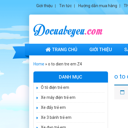
Giới thiệu
Tin tức
Hướng dẫn mua hàng
Th
TRANG CHỦ
GIỚI THIỆU
S
Xe ô tô điện trẻ
em cảnh sát
Home
»
o to dien tre em Z4
J2988
2.600.000 ₫
o to
DANH MỤC
3.250.000 ₫
Ô tô điện trẻ em
Xe ô tô điện trẻ
em địa hình
Xe máy điện trẻ em
M666
2.400.000 ₫
Xe đẩy trẻ em
2.850.000 ₫
Xe 3 bánh trẻ em
Xe máy điện trẻ
em BJQ-M03
Xe đạp trẻ em