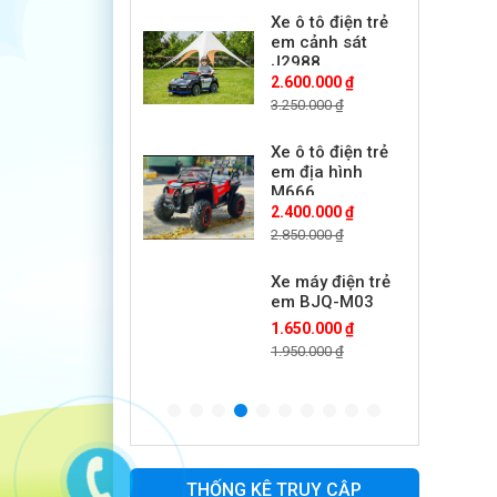
Xe ô tô điện trẻ
em cảnh sát
J2988
2.600.000 ₫
3.250.000 ₫
Xe ô tô điện trẻ
em địa hình
M666
2.400.000 ₫
2.850.000 ₫
Xe máy điện trẻ
em BJQ-M03
1.650.000 ₫
1.950.000 ₫
Xe ô tô điện trẻ
em BPD-702
1.530.000 ₫
1.950.000 ₫
THỐNG KÊ TRUY CẬP