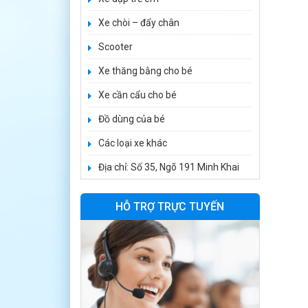
1.650.000 ₫
Xe chòi – đẩy chân
1.950.000 ₫
Scooter
Xe ô tô điện trẻ
Xe thăng bằng cho bé
em BPD-702
Xe cần cẩu cho bé
1.530.000 ₫
1.950.000 ₫
Đồ dùng của bé
Các loại xe khác
Xe 3 bánh đạp
trẻ em FE-188
Địa chỉ: Số 35, Ngõ 191 Minh Khai
520.000 ₫
750.000 ₫
HỖ TRỢ TRỰC TUYẾN
Xe 3 bánh trẻ em
968
350.000 ₫
550.000 ₫