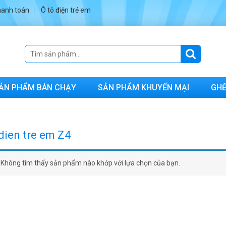
anh toán
Ô tô điện trẻ em
ẢN PHẨM BÁN CHẠY
SẢN PHẨM KHUYẾN MẠI
GHẾ
 dien tre em Z4
Không tìm thấy sản phẩm nào khớp với lựa chọn của bạn.