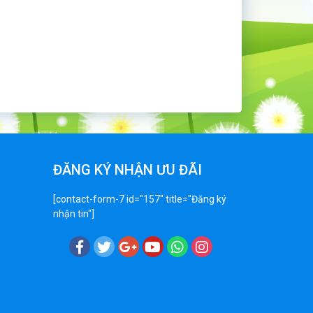
ĐĂNG KÝ NHẬN ƯU ĐÃI
[contact-form-7 id="157" title="Đăng ký
nhận tin"]