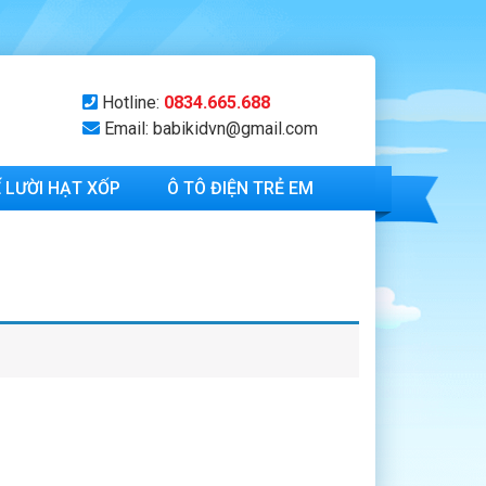
Hotline:
0834.665.688
Email: babikidvn@gmail.com
 LƯỜI HẠT XỐP
Ô TÔ ĐIỆN TRẺ EM