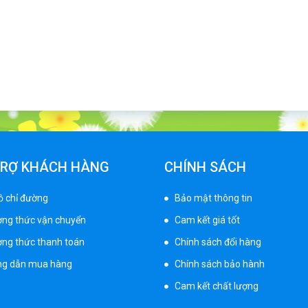
TRỢ KHÁCH HÀNG
CHÍNH SÁCH
ồ chỉ đường
Bảo mật thông tin
ng thức vận chuyển
Cam kết giá tốt
ng thức thanh toán
Chính sách đổi hàng
g dẫn mua hàng
Chính sách bảo hành
Cam kết chất lượng