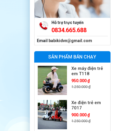
Xe máy điện trẻ
em vecpa XW02
950.000 ₫
1.250.000 ₫
Hỗ trợ trực tuyến
0834.665.688
Xe cần cẩu trẻ
em KS-518
Email
babikidvn@gmail.com
900.000 ₫
1.250.000 ₫
SẢN PHẨM BÁN CHẠY
Xe máy điện trẻ
em T118
950.000 ₫
1.250.000 ₫
Xe điện trẻ em
7017
900.000 ₫
1.250.000 ₫