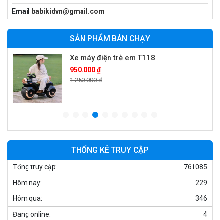
Xe cần cẩu trẻ em KS-518
Email
babikidvn@gmail.com
900.000 ₫
1.250.000 ₫
SẢN PHẨM BÁN CHẠY
Xe máy điện trẻ em T118
950.000 ₫
1.250.000 ₫
Xe điện trẻ em 7017
900.000 ₫
1.250.000 ₫
THỐNG KÊ TRUY CẬP
Tổng truy cập:
761085
Xe ô tô điện trẻ em cảnh sát J2988
Hôm nay:
229
2.600.000 ₫
3.250.000 ₫
Hôm qua:
346
Đang online:
4