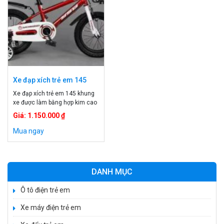
Xe đạp xích trẻ em 145
Xe đạp xích trẻ em 145 khung
xe được làm bằng hợp kim cao
cấp, chịu trọng tải lớn. Xe được
Giá: 1.150.000 ₫
thiết kế 2 bánh to và 2 bánh phụ
vững chắc cho bé thoải mái vui
Mua ngay
chơi. Yên xe có thể tang giảm
cao thấp phù hợp với độ tuổi
của bé. Xe đạp […]
DANH MỤC
Ô tô điện trẻ em
Xe máy điện trẻ em