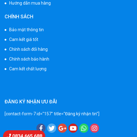
Hướng dẫn mua hàng
Xe 3 bánh trẻ em 968
CHÍNH SÁCH
350.000 ₫
550.000 ₫
Bảo mật thông tin
Cam kết giá tốt
Xe máy điện trẻ em vecpa XW02
Chính sách đổi hàng
950.000 ₫
Chính sách bảo hành
1.250.000 ₫
Cam kết chất lượng
Xe cần cẩu trẻ em KS-518
900.000 ₫
1.250.000 ₫
ĐĂNG KÝ NHẬN ƯU ĐÃI
[contact-form-7 id="157" title="Đăng ký nhận tin"]
Xe máy điện trẻ em T118
950.000 ₫
1.250.000 ₫
Chat Zalo
0834 665 688