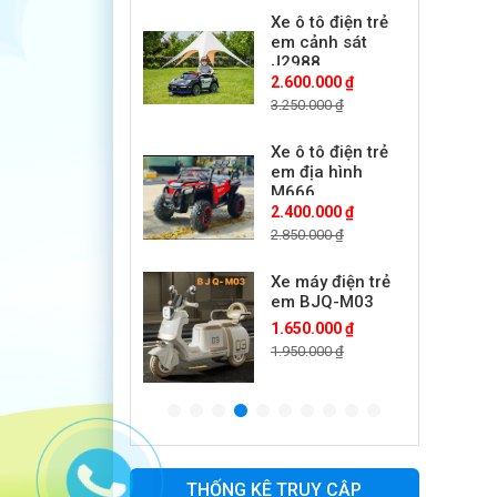
2.600.000 ₫
3.250.000 ₫
Xe ô tô điện trẻ
em địa hình
M666
2.400.000 ₫
2.850.000 ₫
Xe máy điện trẻ
em BJQ-M03
1.650.000 ₫
1.950.000 ₫
Xe ô tô điện trẻ
em BPD-702
1.530.000 ₫
1.950.000 ₫
Xe 3 bánh đạp
THỐNG KÊ TRUY CẬP
trẻ em FE-188