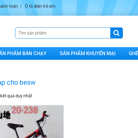
anh toán
Ô tô điện trẻ em
ẢN PHẨM BÁN CHẠY
SẢN PHẨM KHUYẾN MẠI
GHẾ
ạp cho besw
ị kết quả duy nhất