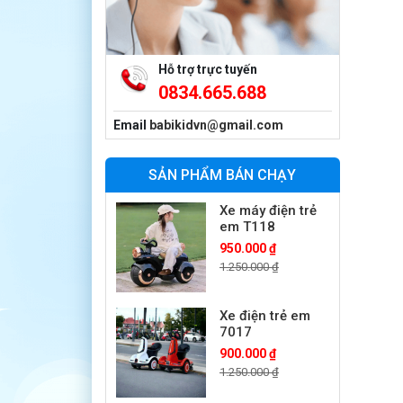
1.250.000 ₫
Xe cần cẩu trẻ
em KS-518
Hỗ trợ trực tuyến
900.000 ₫
0834.665.688
1.250.000 ₫
Email
babikidvn@gmail.com
Xe máy điện trẻ
em T118
SẢN PHẨM BÁN CHẠY
950.000 ₫
1.250.000 ₫
Xe điện trẻ em
7017
900.000 ₫
1.250.000 ₫
Xe ô tô điện trẻ
em cảnh sát
J2988