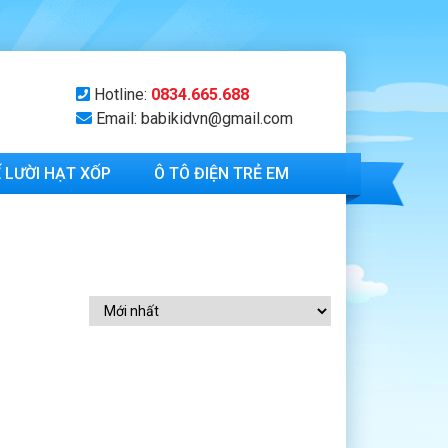
Hotline:
0834.665.688
Email: babikidvn@gmail.com
 LƯỜI HẠT XỐP
Ô TÔ ĐIỆN TRẺ EM