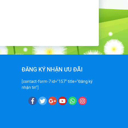
ĐĂNG KÝ NHẬN ƯU ĐÃI
[contact-form-7 id="157" title="Đăng ký
nhận tin"]