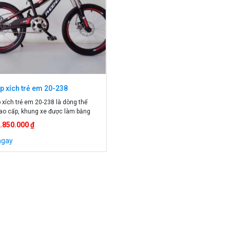
p xích trẻ em 20-238
 xích trẻ em 20-238 là dòng thể
ao cấp, khung xe được làm bằng
m chắc chắn, chịu được tải trọng
1.850.000 ₫
e có hệ thống phanh đĩa an toàn cho
p xe giúp bé thoải mái tinh thần sau
ngay
giờ học căng thẳng, xe còn giúp
 […]