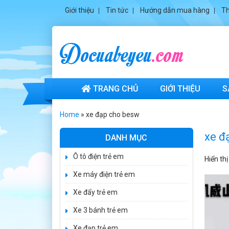
Giới thiệu
Tin tức
Hướng dẫn mua hàng
Th
Xe ô tô điện trẻ
em cảnh sát
J2988
TRANG CHỦ
GIỚI THIỆU
S
2.600.000 ₫
3.250.000 ₫
Home
»
xe đạp cho besw
Xe ô tô điện trẻ
xe đ
em địa hình
DANH MỤC
M666
2.400.000 ₫
Ô tô điện trẻ em
Hiển th
2.850.000 ₫
Xe máy điện trẻ em
Xe máy điện trẻ
Xe đẩy trẻ em
em BJQ-M03
1.650.000 ₫
Xe 3 bánh trẻ em
1.950.000 ₫
Xe đạp trẻ em