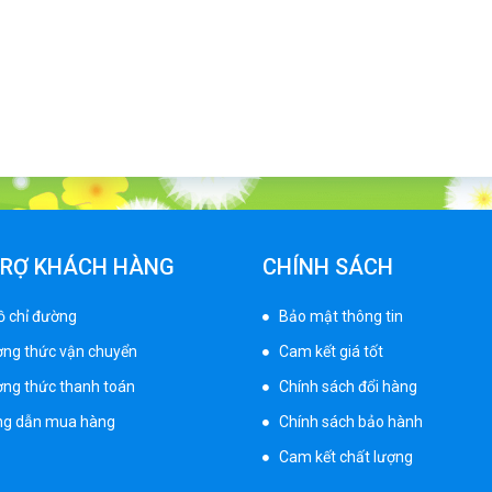
TRỢ KHÁCH HÀNG
CHÍNH SÁCH
ồ chỉ đường
Bảo mật thông tin
ng thức vận chuyển
Cam kết giá tốt
ng thức thanh toán
Chính sách đổi hàng
g dẫn mua hàng
Chính sách bảo hành
Cam kết chất lượng