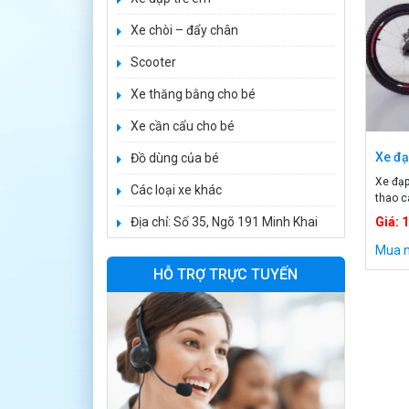
Xe chòi – đẩy chân
Xe ô tô điện trẻ
em BPD-702
Scooter
1.530.000 ₫
1.950.000 ₫
Xe thăng bằng cho bé
Xe cần cẩu cho bé
Xe 3 bánh đạp
trẻ em FE-188
Xe đạ
Đồ dùng của bé
520.000 ₫
Xe đạp
Các loại xe khác
750.000 ₫
thao c
hợp ki
Địa chỉ: Số 35, Ngõ 191 Minh Khai
Giá: 
lớn. X
Xe 3 bánh trẻ em
bé. Đạ
Mua 
968
những 
HỖ TRỢ TRỰC TUYẾN
cho cơ
350.000 ₫
550.000 ₫
Xe máy điện trẻ
em vecpa XW02
950.000 ₫