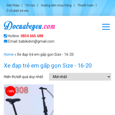
Giới thiệu
Tin tức
Hướng dẫn mua hàng
Thanh toán
Ô tô điện trẻ em
Hotline:
0834.665.688
Email: babikidvn@gmail.com
Home
»
Xe đạp trẻ em gấp gọn Size - 16-20
Xe đạp trẻ em gấp gọn Size - 16-20
Hiển thị kết quả duy nhất
-10%