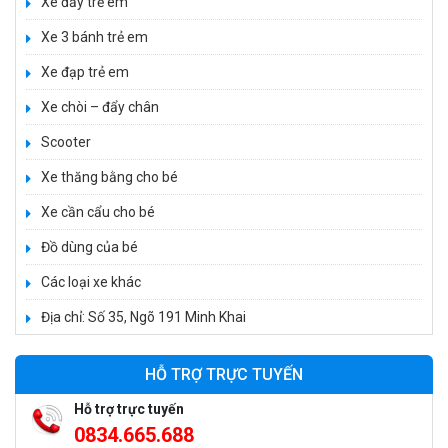
Xe đẩy trẻ em
Xe 3 bánh trẻ em
Xe đạp trẻ em
Xe chòi – đẩy chân
Scooter
Xe thăng bằng cho bé
Xe cần cẩu cho bé
Xe 3 bánh đạp trẻ em FE-188
520.000 ₫
Đồ dùng của bé
750.000 ₫
Các loại xe khác
Địa chỉ: Số 35, Ngõ 191 Minh Khai
Xe 3 bánh trẻ em 968
350.000 ₫
HỖ TRỢ TRỰC TUYẾN
550.000 ₫
Hỗ trợ trực tuyến
0834.665.688