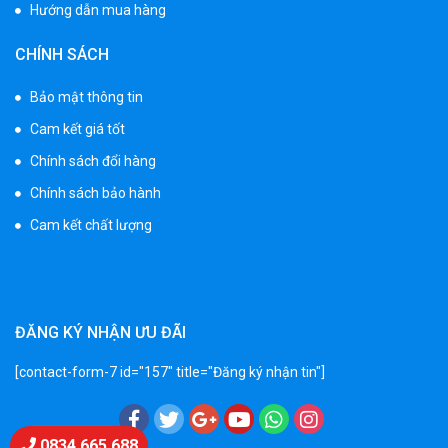
Hướng dẫn mua hàng
Xe 3 bánh đạp trẻ em FE-188
CHÍNH SÁCH
520.000 ₫
750.000 ₫
Bảo mật thông tin
Cam kết giá tốt
Xe 3 bánh trẻ em 968
Chính sách đổi hàng
350.000 ₫
Chính sách bảo hành
550.000 ₫
Cam kết chất lượng
Xe máy điện trẻ em vecpa XW02
950.000 ₫
1.250.000 ₫
ĐĂNG KÝ NHẬN ƯU ĐÃI
[contact-form-7 id="157" title="Đăng ký nhận tin"]
Xe cần cẩu trẻ em KS-518
900.000 ₫
1.250.000 ₫
Chat Zalo
0834 665 688