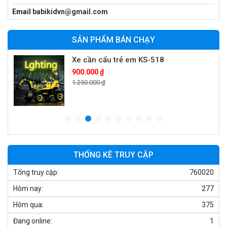
Xe máy điện trẻ em vecpa XW02
Email
babikidvn@gmail.com
950.000 ₫
1.250.000 ₫
SẢN PHẨM BÁN CHẠY
Xe cần cẩu trẻ em KS-518
900.000 ₫
1.250.000 ₫
Xe máy điện trẻ em T118
950.000 ₫
1.250.000 ₫
THỐNG KÊ TRUY CẬP
Tổng truy cập:
760020
Xe điện trẻ em 7017
Hôm nay:
277
900.000 ₫
1.250.000 ₫
Hôm qua:
375
Đang online:
1