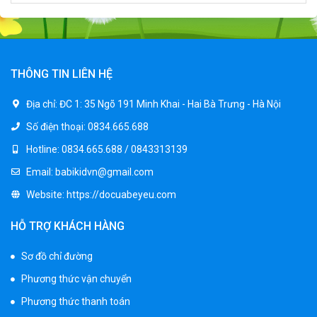
Xe ô tô điện trẻ em cảnh sát J2988
2.600.000 ₫
3.250.000 ₫
THÔNG TIN LIÊN HỆ
Xe ô tô điện trẻ em địa hình M666
Địa chỉ:
ĐC 1: 35 Ngõ 191 Minh Khai - Hai Bà Trưng - Hà Nội
2.400.000 ₫
Số điện thoại:
0834.665.688
2.850.000 ₫
Hotline:
0834.665.688 / 0843313139
Email:
babikidvn@gmail.com
Xe máy điện trẻ em BJQ-M03
Website:
https://docuabeyeu.com
1.650.000 ₫
1.950.000 ₫
HỖ TRỢ KHÁCH HÀNG
Sơ đồ chỉ đường
Xe ô tô điện trẻ em BPD-702
Phương thức vận chuyển
1.530.000 ₫
1.950.000 ₫
Phương thức thanh toán