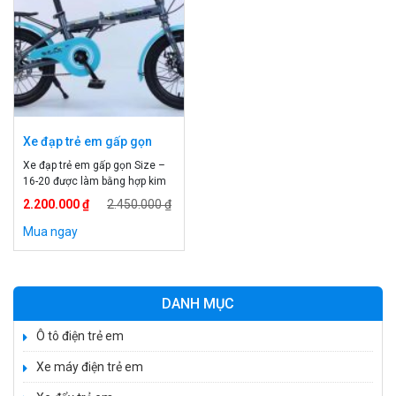
Xe đạp trẻ em gấp gọn
Size – 16-20
Xe đạp trẻ em gấp gọn Size –
16-20 được làm bằng hợp kim
vô cùng chắc chắn, yên mềm,
2.200.000 ₫
2.450.000 ₫
phanh đĩa an toàn và có độ
chính xác cao. Xe có thể nâng
Mua ngay
yên, tay lái phù hợp với độ tuổi
của bé. Xe đạp trẻ em cao cấp
Thông tin xe đạp trẻ […]
DANH MỤC
Ô tô điện trẻ em
Xe máy điện trẻ em