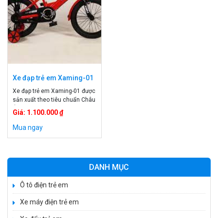
Xe đạp trẻ em Xaming-01
Xe đạp trẻ em Xaming-01 được
sản xuất theo tiêu chuẩn Châu
Âu. Xe đạp xaming luôn được
Giá: 1.100.000 ₫
nhiều phụ huynh tin tưởng về
giá cả và chất lượng, đây sẽ là
Mua ngay
món quà phù hợp cho bé yêu.
Xe được thiết kế khung hợp kim
thép siêu bền, được trang trí
màu sắc bắt […]
DANH MỤC
Ô tô điện trẻ em
Xe máy điện trẻ em