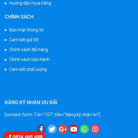
Hướng dẫn mua hàng
Xe 3 bánh trẻ em 968
CHÍNH SÁCH
350.000 ₫
550.000 ₫
Bảo mật thông tin
Cam kết giá tốt
Xe máy điện trẻ em vecpa XW02
Chính sách đổi hàng
950.000 ₫
Chính sách bảo hành
1.250.000 ₫
Cam kết chất lượng
Xe cần cẩu trẻ em KS-518
900.000 ₫
1.250.000 ₫
ĐĂNG KÝ NHẬN ƯU ĐÃI
[contact-form-7 id="157" title="Đăng ký nhận tin"]
Xe máy điện trẻ em T118
950.000 ₫
1.250.000 ₫
Chat Zalo
0834 665 688