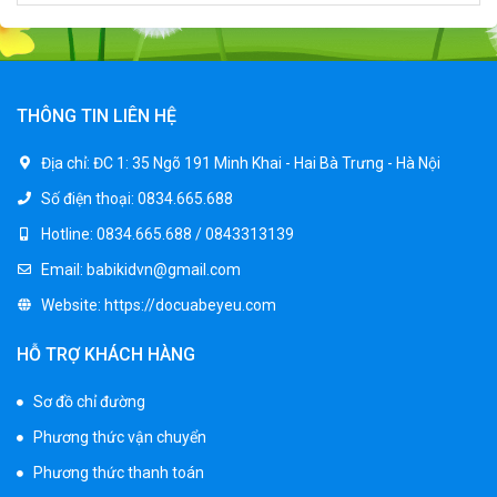
Xe ô tô điện trẻ em địa hình M666
2.400.000 ₫
2.850.000 ₫
THÔNG TIN LIÊN HỆ
Xe máy điện trẻ em BJQ-M03
Địa chỉ:
ĐC 1: 35 Ngõ 191 Minh Khai - Hai Bà Trưng - Hà Nội
1.650.000 ₫
Số điện thoại:
0834.665.688
1.950.000 ₫
Hotline:
0834.665.688 / 0843313139
Email:
babikidvn@gmail.com
Xe ô tô điện trẻ em BPD-702
Website:
https://docuabeyeu.com
1.530.000 ₫
1.950.000 ₫
HỖ TRỢ KHÁCH HÀNG
Sơ đồ chỉ đường
Xe 3 bánh đạp trẻ em FE-188
Phương thức vận chuyển
520.000 ₫
750.000 ₫
Phương thức thanh toán