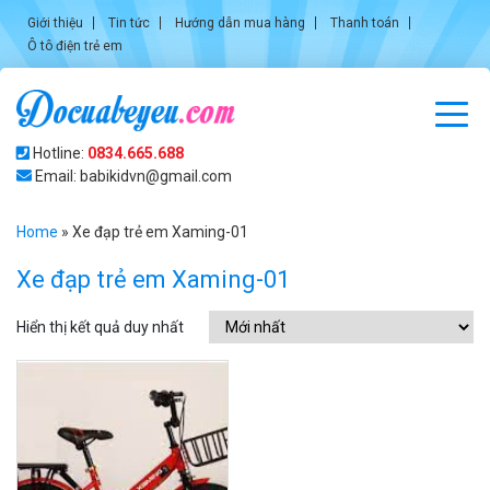
Giới thiệu
Tin tức
Hướng dẫn mua hàng
Thanh toán
Ô tô điện trẻ em
Hotline:
0834.665.688
Email: babikidvn@gmail.com
Home
»
Xe đạp trẻ em Xaming-01
Xe đạp trẻ em Xaming-01
Hiển thị kết quả duy nhất