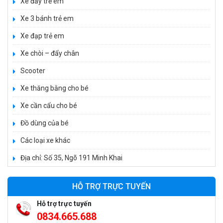
Xe đẩy trẻ em
Xe 3 bánh trẻ em
Xe đạp trẻ em
Xe 3 bánh đạp trẻ em FE-188
Xe chòi – đẩy chân
520.000 ₫
Scooter
750.000 ₫
Xe thăng bằng cho bé
Xe cần cẩu cho bé
Xe 3 bánh trẻ em 968
350.000 ₫
Đồ dùng của bé
550.000 ₫
Các loại xe khác
Địa chỉ: Số 35, Ngõ 191 Minh Khai
Xe máy điện trẻ em vecpa XW02
950.000 ₫
HỖ TRỢ TRỰC TUYẾN
1.250.000 ₫
Hỗ trợ trực tuyến
0834.665.688