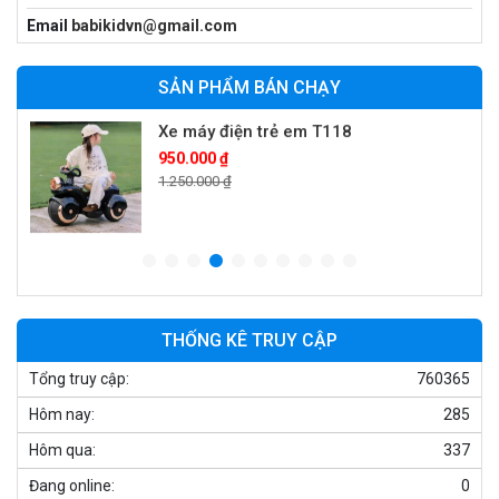
Xe cần cẩu trẻ em KS-518
Email
babikidvn@gmail.com
900.000 ₫
1.250.000 ₫
SẢN PHẨM BÁN CHẠY
Xe máy điện trẻ em T118
950.000 ₫
1.250.000 ₫
Xe điện trẻ em 7017
900.000 ₫
1.250.000 ₫
THỐNG KÊ TRUY CẬP
Tổng truy cập:
760365
Xe ô tô điện trẻ em cảnh sát J2988
Hôm nay:
285
2.600.000 ₫
3.250.000 ₫
Hôm qua:
337
Đang online:
0