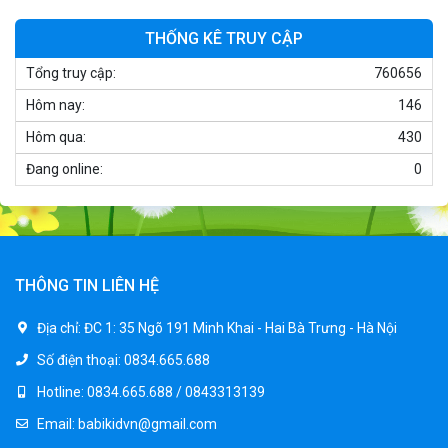
1.250.000 ₫
THỐNG KÊ TRUY CẬP
Tổng truy cập:
760656
Xe máy điện trẻ em T118
Hôm nay:
146
950.000 ₫
1.250.000 ₫
Hôm qua:
430
Đang online:
0
Xe điện trẻ em 7017
900.000 ₫
1.250.000 ₫
THÔNG TIN LIÊN HỆ
Xe ô tô điện trẻ em cảnh sát J2988
Địa chỉ:
ĐC 1: 35 Ngõ 191 Minh Khai - Hai Bà Trưng - Hà Nội
2.600.000 ₫
Số điện thoại:
0834.665.688
3.250.000 ₫
Hotline:
0834.665.688 / 0843313139
Email:
babikidvn@gmail.com
Xe ô tô điện trẻ em địa hình M666