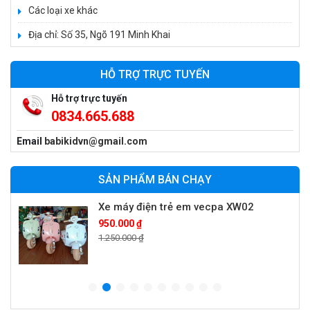
Các loại xe khác
Địa chỉ: Số 35, Ngõ 191 Minh Khai
Xe 3 bánh đạp trẻ em FE-188
520.000 ₫
HỖ TRỢ TRỰC TUYẾN
750.000 ₫
Hỗ trợ trực tuyến
0834.665.688
Xe 3 bánh trẻ em 968
Email
babikidvn@gmail.com
350.000 ₫
550.000 ₫
SẢN PHẨM BÁN CHẠY
Xe máy điện trẻ em vecpa XW02
950.000 ₫
1.250.000 ₫
Xe cần cẩu trẻ em KS-518
900.000 ₫