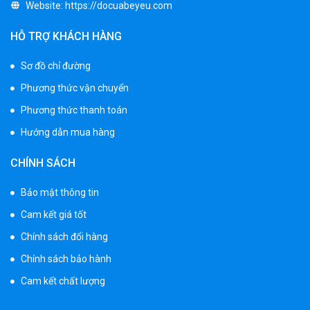
Website:
https://docuabeyeu.com
2.400.000 ₫
2.850.000 ₫
HỖ TRỢ KHÁCH HÀNG
Sơ đồ chỉ đường
Xe máy điện trẻ em BJQ-M03
Phương thức vận chuyển
1.650.000 ₫
1.950.000 ₫
Phương thức thanh toán
Hướng dẫn mua hàng
Xe ô tô điện trẻ em BPD-702
CHÍNH SÁCH
1.530.000 ₫
1.950.000 ₫
Bảo mật thông tin
Cam kết giá tốt
Xe 3 bánh đạp trẻ em FE-188
Chính sách đổi hàng
520.000 ₫
Chính sách bảo hành
750.000 ₫
Cam kết chất lượng