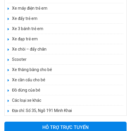
Xe máy điện trẻ em
Xe đẩy trẻ em
Xe 3 bánh trẻ em
Xe đạp trẻ em
Xe 3 bánh đạp trẻ em FE-188
Xe chòi – đẩy chân
520.000 ₫
Scooter
750.000 ₫
Xe thăng bằng cho bé
Xe cần cẩu cho bé
Xe 3 bánh trẻ em 968
350.000 ₫
Đồ dùng của bé
550.000 ₫
Các loại xe khác
Địa chỉ: Số 35, Ngõ 191 Minh Khai
Xe máy điện trẻ em vecpa XW02
950.000 ₫
HỖ TRỢ TRỰC TUYẾN
1.250.000 ₫