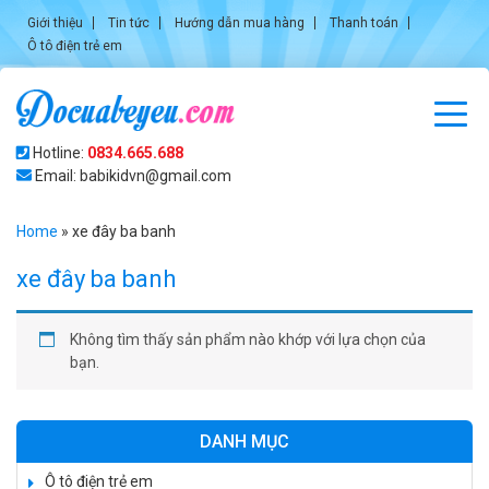
Giới thiệu
Tin tức
Hướng dẫn mua hàng
Thanh toán
Ô tô điện trẻ em
Hotline:
0834.665.688
Email: babikidvn@gmail.com
Home
»
xe đây ba banh
xe đây ba banh
Không tìm thấy sản phẩm nào khớp với lựa chọn của
bạn.
DANH MỤC
Ô tô điện trẻ em