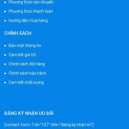
Phương thức vận chuyển
520.000 ₫
750.000 ₫
Phương thức thanh toán
Hướng dẫn mua hàng
Xe 3 bánh trẻ em 968
CHÍNH SÁCH
350.000 ₫
550.000 ₫
Bảo mật thông tin
Cam kết giá tốt
Xe máy điện trẻ em vecpa XW02
Chính sách đổi hàng
950.000 ₫
Chính sách bảo hành
1.250.000 ₫
Cam kết chất lượng
Xe cần cẩu trẻ em KS-518
900.000 ₫
1.250.000 ₫
ĐĂNG KÝ NHẬN ƯU ĐÃI
[contact-form-7 id="157" title="Đăng ký nhận tin"]