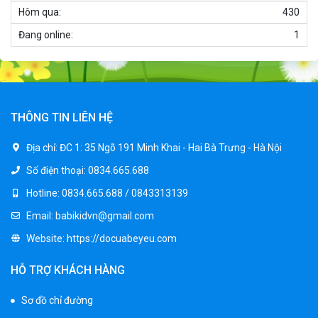
3.250.000 ₫
Hôm qua:
430
Đang online:
1
Xe ô tô điện trẻ em địa hình M666
2.400.000 ₫
2.850.000 ₫
THÔNG TIN LIÊN HỆ
Xe máy điện trẻ em BJQ-M03
Địa chỉ:
ĐC 1: 35 Ngõ 191 Minh Khai - Hai Bà Trưng - Hà Nội
1.650.000 ₫
Số điện thoại:
0834.665.688
1.950.000 ₫
Hotline:
0834.665.688 / 0843313139
Email:
babikidvn@gmail.com
Xe ô tô điện trẻ em BPD-702
Website:
https://docuabeyeu.com
1.530.000 ₫
1.950.000 ₫
HỖ TRỢ KHÁCH HÀNG
Sơ đồ chỉ đường
Xe 3 bánh đạp trẻ em FE-188