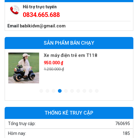
Hỗ trợ trực tuyến
0834.665.688
Xe cần cẩu trẻ em KS-518
Email
babikidvn@gmail.com
900.000 ₫
1.250.000 ₫
SẢN PHẨM BÁN CHẠY
Xe máy điện trẻ em T118
950.000 ₫
1.250.000 ₫
Xe điện trẻ em 7017
900.000 ₫
1.250.000 ₫
THỐNG KÊ TRUY CẬP
Tổng truy cập:
760695
Xe ô tô điện trẻ em cảnh sát J2988
Hôm nay:
185
2.600.000 ₫