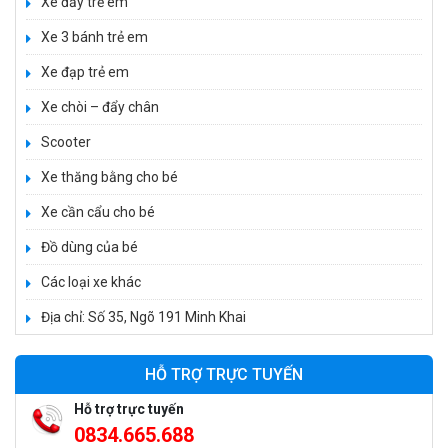
Xe đẩy trẻ em
Xe 3 bánh trẻ em
Xe đạp trẻ em
Xe 3 bánh đạp trẻ em FE-188
Xe chòi – đẩy chân
520.000 ₫
Scooter
750.000 ₫
Xe thăng bằng cho bé
Xe cần cẩu cho bé
Xe 3 bánh trẻ em 968
350.000 ₫
Đồ dùng của bé
550.000 ₫
Các loại xe khác
Địa chỉ: Số 35, Ngõ 191 Minh Khai
Xe máy điện trẻ em vecpa XW02
950.000 ₫
HỖ TRỢ TRỰC TUYẾN
1.250.000 ₫
Hỗ trợ trực tuyến
0834.665.688