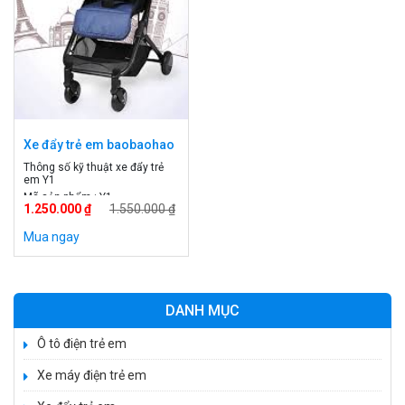
Xe đẩy trẻ em baobaohao
Y1
Thông số kỹ thuật xe đẩy trẻ
em Y1
Mã sản phẩm : Y1
1.250.000 ₫
1.550.000 ₫
Hãng sản xuất: Baobaohao
Kích thước gấp gọn: 44 x 20
Mua ngay
x57 cm
Đệm nót kháng khuẩn
Xuất xớ: Trung Quốc
DANH MỤC
Ô tô điện trẻ em
Xe máy điện trẻ em