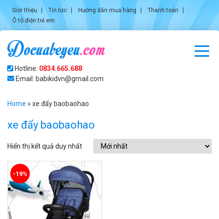
Giới thiệu
Tin tức
Hướng dẫn mua hàng
Thanh toán
Ô tô điện trẻ em
Hotline:
0834.665.688
Email: babikidvn@gmail.com
Home
»
xe đẩy baobaohao
xe đẩy baobaohao
Hiển thị kết quả duy nhất
-19%