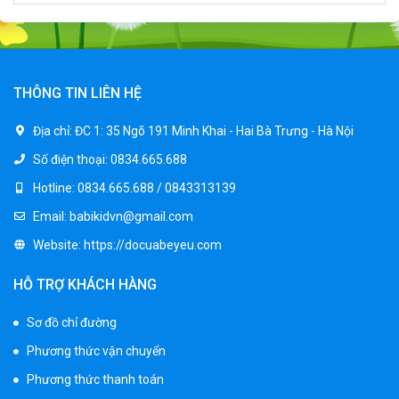
Xe ô tô điện trẻ em địa hình M666
2.400.000 ₫
2.850.000 ₫
THÔNG TIN LIÊN HỆ
Xe máy điện trẻ em BJQ-M03
Địa chỉ:
ĐC 1: 35 Ngõ 191 Minh Khai - Hai Bà Trưng - Hà Nội
1.650.000 ₫
Số điện thoại:
0834.665.688
1.950.000 ₫
Hotline:
0834.665.688 / 0843313139
Email:
babikidvn@gmail.com
Xe ô tô điện trẻ em BPD-702
Website:
https://docuabeyeu.com
1.530.000 ₫
1.950.000 ₫
HỖ TRỢ KHÁCH HÀNG
Sơ đồ chỉ đường
Xe 3 bánh đạp trẻ em FE-188
Phương thức vận chuyển
520.000 ₫
750.000 ₫
Phương thức thanh toán