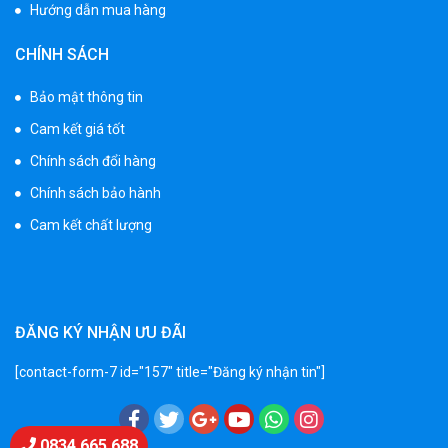
Hướng dẫn mua hàng
Xe 3 bánh trẻ em 968
CHÍNH SÁCH
350.000 ₫
550.000 ₫
Bảo mật thông tin
Cam kết giá tốt
Xe máy điện trẻ em vecpa XW02
Chính sách đổi hàng
950.000 ₫
Chính sách bảo hành
1.250.000 ₫
Cam kết chất lượng
Xe cần cẩu trẻ em KS-518
900.000 ₫
1.250.000 ₫
ĐĂNG KÝ NHẬN ƯU ĐÃI
[contact-form-7 id="157" title="Đăng ký nhận tin"]
Xe máy điện trẻ em T118
950.000 ₫
1.250.000 ₫
Chat Zalo
0834 665 688