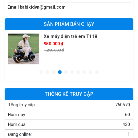
Xe cần cẩu trẻ em KS-518
Email
babikidvn@gmail.com
900.000 ₫
1.250.000 ₫
SẢN PHẨM BÁN CHẠY
Xe máy điện trẻ em T118
950.000 ₫
1.250.000 ₫
Xe điện trẻ em 7017
900.000 ₫
1.250.000 ₫
THỐNG KÊ TRUY CẬP
Tổng truy cập:
760570
Xe ô tô điện trẻ em cảnh sát J2988
Hôm nay:
60
2.600.000 ₫
3.250.000 ₫
Hôm qua:
430
Đang online:
1