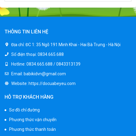
Xe ô tô điện trẻ em địa hình M666
2.400.000 ₫
2.850.000 ₫
THÔNG TIN LIÊN HỆ
Xe máy điện trẻ em BJQ-M03
Địa chỉ:
ĐC 1: 35 Ngõ 191 Minh Khai - Hai Bà Trưng - Hà Nội
1.650.000 ₫
Số điện thoại:
0834.665.688
1.950.000 ₫
Hotline:
0834.665.688 / 0843313139
Email:
babikidvn@gmail.com
Xe ô tô điện trẻ em BPD-702
Website:
https://docuabeyeu.com
1.530.000 ₫
1.950.000 ₫
HỖ TRỢ KHÁCH HÀNG
Sơ đồ chỉ đường
Xe 3 bánh đạp trẻ em FE-188
Phương thức vận chuyển
520.000 ₫
750.000 ₫
Phương thức thanh toán