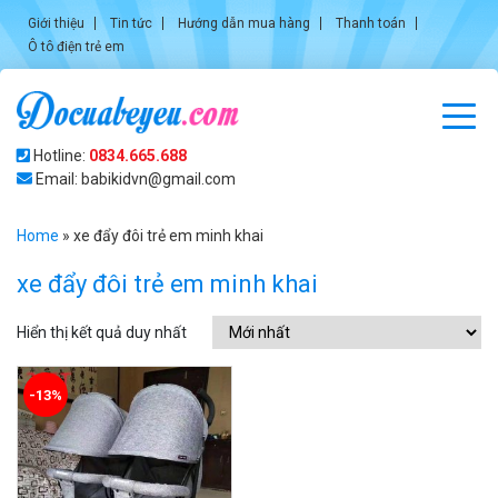
Giới thiệu
Tin tức
Hướng dẫn mua hàng
Thanh toán
Ô tô điện trẻ em
Hotline:
0834.665.688
Email: babikidvn@gmail.com
Home
»
xe đẩy đôi trẻ em minh khai
xe đẩy đôi trẻ em minh khai
Hiển thị kết quả duy nhất
-13%