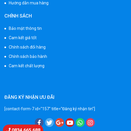
Hướng dẫn mua hàng
Xe 3 bánh trẻ em 968
CHÍNH SÁCH
350.000 ₫
550.000 ₫
Bảo mật thông tin
Cam kết giá tốt
Xe máy điện trẻ em vecpa XW02
Chính sách đổi hàng
950.000 ₫
Chính sách bảo hành
1.250.000 ₫
Cam kết chất lượng
Xe cần cẩu trẻ em KS-518
900.000 ₫
1.250.000 ₫
ĐĂNG KÝ NHẬN ƯU ĐÃI
[contact-form-7 id="157" title="Đăng ký nhận tin"]
Xe máy điện trẻ em T118
950.000 ₫
1.250.000 ₫
Chat Zalo
0834 665 688