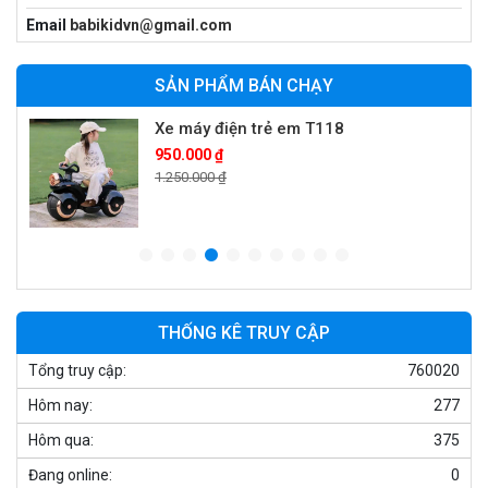
Xe cần cẩu trẻ em KS-518
Email
babikidvn@gmail.com
900.000 ₫
1.250.000 ₫
SẢN PHẨM BÁN CHẠY
Xe máy điện trẻ em T118
950.000 ₫
1.250.000 ₫
Xe điện trẻ em 7017
900.000 ₫
1.250.000 ₫
THỐNG KÊ TRUY CẬP
Tổng truy cập:
760020
Xe ô tô điện trẻ em cảnh sát J2988
Hôm nay:
277
2.600.000 ₫
3.250.000 ₫
Hôm qua:
375
Đang online:
0