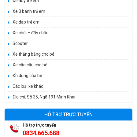
Xe đẩy trẻ em
Xe 3 bánh trẻ em
Xe đạp trẻ em
Xe 3 bánh đạp trẻ em FE-188
Xe chòi – đẩy chân
520.000 ₫
Scooter
750.000 ₫
Xe thăng bằng cho bé
Xe cần cẩu cho bé
Xe 3 bánh trẻ em 968
350.000 ₫
Đồ dùng của bé
550.000 ₫
Các loại xe khác
Địa chỉ: Số 35, Ngõ 191 Minh Khai
Xe máy điện trẻ em vecpa XW02
950.000 ₫
HỖ TRỢ TRỰC TUYẾN
1.250.000 ₫
Hỗ trợ trực tuyến
0834.665.688