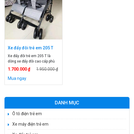
Xe đẩy đôi trẻ em 205 T
Xe đẩy đôi trẻ em 205 T là
dòng xe đẩy đôi cao cấp phù
hộ cho những gia đình có 2 bé
1.700.000 ₫
1.950.000 ₫
sinh đôi. Khung xe được làm
bằng hợp kim cao cấp lên chịu
Mua ngay
được tải trọng lớn cho 2 bé.
Thông tin xe đẩy đôi trẻ em
205 T Tên sản phẩm: […]
DANH MỤC
Ô tô điện trẻ em
Xe máy điện trẻ em