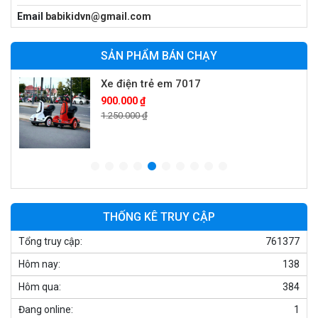
Xe máy điện trẻ em T118
Email
babikidvn@gmail.com
950.000 ₫
1.250.000 ₫
SẢN PHẨM BÁN CHẠY
Xe điện trẻ em 7017
900.000 ₫
1.250.000 ₫
Xe ô tô điện trẻ em cảnh sát J2988
2.600.000 ₫
3.250.000 ₫
THỐNG KÊ TRUY CẬP
Tổng truy cập:
761377
Xe ô tô điện trẻ em địa hình M666
Hôm nay:
138
2.400.000 ₫
2.850.000 ₫
Hôm qua:
384
Đang online:
1