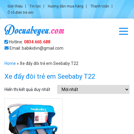
Giới thiệu
Tin tức
Hướng dẫn mua hàng
Thanh toán
Ô tô điện trẻ em
Hotline:
0834.665.688
Email: babikidvn@gmail.com
Home
»
Xe đẩy đôi trẻ em Seebaby T22
Xe đẩy đôi trẻ em Seebaby T22
Hiển thị kết quả duy nhất