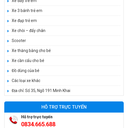
Xe đẩy trẻ em
520.000 ₫
750.000 ₫
Xe 3 bánh trẻ em
Xe đạp trẻ em
Xe 3 bánh trẻ em 968
Xe chòi – đẩy chân
350.000 ₫
Scooter
550.000 ₫
Xe thăng bằng cho bé
Xe cần cẩu cho bé
Xe máy điện trẻ em vecpa XW02
950.000 ₫
Đồ dùng của bé
1.250.000 ₫
Các loại xe khác
Địa chỉ: Số 35, Ngõ 191 Minh Khai
Xe cần cẩu trẻ em KS-518
900.000 ₫
HỖ TRỢ TRỰC TUYẾN
1.250.000 ₫
Hỗ trợ trực tuyến
0834.665.688