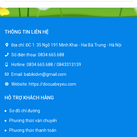
Xe máy điện trẻ em BJQ-M03
1.650.000 ₫
1.950.000 ₫
THÔNG TIN LIÊN HỆ
Xe ô tô điện trẻ em BPD-702
Địa chỉ:
ĐC 1: 35 Ngõ 191 Minh Khai - Hai Bà Trưng - Hà Nội
1.530.000 ₫
Số điện thoại:
0834.665.688
1.950.000 ₫
Hotline:
0834.665.688 / 0843313139
Email:
babikidvn@gmail.com
Xe 3 bánh đạp trẻ em FE-188
Website:
https://docuabeyeu.com
520.000 ₫
750.000 ₫
HỖ TRỢ KHÁCH HÀNG
Sơ đồ chỉ đường
Xe 3 bánh trẻ em 968
Phương thức vận chuyển
350.000 ₫
550.000 ₫
Phương thức thanh toán