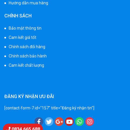
Hướng dẫn mua hàng
Xe máy điện trẻ em vecpa XW02
CHÍNH SÁCH
950.000 ₫
1.250.000 ₫
Bảo mật thông tin
Cam kết giá tốt
Xe cần cẩu trẻ em KS-518
Chính sách đổi hàng
900.000 ₫
Chính sách bảo hành
1.250.000 ₫
Cam kết chất lượng
Xe máy điện trẻ em T118
950.000 ₫
1.250.000 ₫
ĐĂNG KÝ NHẬN ƯU ĐÃI
[contact-form-7 id="157" title="Đăng ký nhận tin"]
Xe điện trẻ em 7017
900.000 ₫
1.250.000 ₫
Chat Zalo
0834 665 688