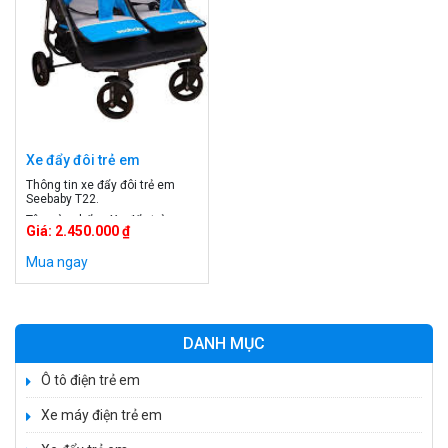
Xe đẩy đôi trẻ em
Seebaby T22
Thông tin xe đẩy đôi trẻ em
Seebaby T22.
Tên sản phẩm: Xe đẩy trẻ em
Giá: 2.450.000 ₫
MÃ sản phẩm: T22 Chất liệu:
Hợp kim cao cấp và vải lưới Đội
Mua ngay
tuổi: 0 - 36 tháng tuổi Chỗ ngồi:
2 chỗ ngồi Hãng: Seebabby
Xuất xứ: Hong Kong
DANH MỤC
Ô tô điện trẻ em
Xe máy điện trẻ em
Xe 3 bánh đạp trẻ em FE-188