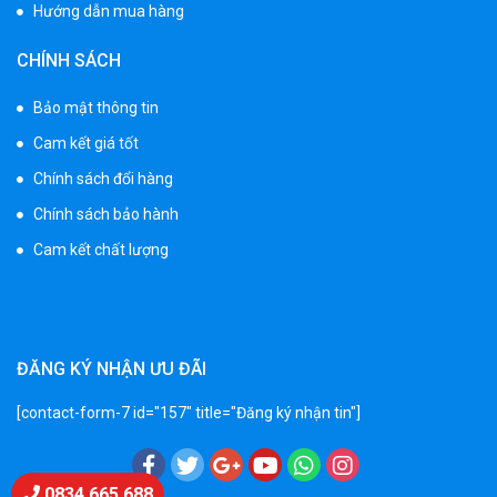
Hướng dẫn mua hàng
Xe 3 bánh đạp trẻ em FE-188
CHÍNH SÁCH
520.000 ₫
750.000 ₫
Bảo mật thông tin
Cam kết giá tốt
Xe 3 bánh trẻ em 968
Chính sách đổi hàng
350.000 ₫
Chính sách bảo hành
550.000 ₫
Cam kết chất lượng
Xe máy điện trẻ em vecpa XW02
950.000 ₫
1.250.000 ₫
ĐĂNG KÝ NHẬN ƯU ĐÃI
[contact-form-7 id="157" title="Đăng ký nhận tin"]
Xe cần cẩu trẻ em KS-518
900.000 ₫
1.250.000 ₫
Chat Zalo
0834 665 688