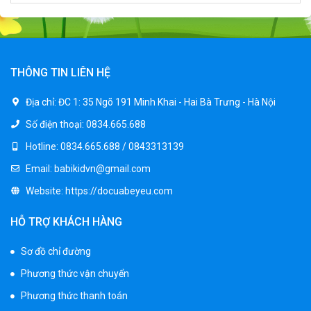
Xe ô tô điện trẻ em cảnh sát J2988
2.600.000 ₫
3.250.000 ₫
THÔNG TIN LIÊN HỆ
Xe ô tô điện trẻ em địa hình M666
Địa chỉ:
ĐC 1: 35 Ngõ 191 Minh Khai - Hai Bà Trưng - Hà Nội
2.400.000 ₫
Số điện thoại:
0834.665.688
2.850.000 ₫
Hotline:
0834.665.688 / 0843313139
Email:
babikidvn@gmail.com
Xe máy điện trẻ em BJQ-M03
Website:
https://docuabeyeu.com
1.650.000 ₫
1.950.000 ₫
HỖ TRỢ KHÁCH HÀNG
Sơ đồ chỉ đường
Xe ô tô điện trẻ em BPD-702
Phương thức vận chuyển
1.530.000 ₫
1.950.000 ₫
Phương thức thanh toán