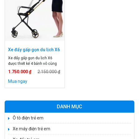
Xe đẩy gấp gọn du lịch X6
Xe đẩy gấp gọn du lịch X6
được thiết kế 4 bánh vô cùng
chắc chắn cho bé. xe dế dàng
1.750.000 ₫
2.150.000 ₫
gấp gọn khi đưa bé đi chơi, đi
du lịch. Xe đẩy trẻ em X6 có
Mua ngay
đệm, có mái che mưa nắng
cho bé. Xe đẩy 4 bánh cho bé
có đệm dựa ngả […]
DANH MỤC
Ô tô điện trẻ em
Xe máy điện trẻ em