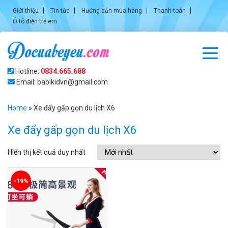
Giới thiệu
Tin tức
Hướng dẫn mua hàng
Thanh toán
Ô tô điện trẻ em
Hotline:
0834.665.688
Email: babikidvn@gmail.com
Home
»
Xe đẩy gấp gọn du lịch X6
Xe đẩy gấp gọn du lịch X6
Hiển thị kết quả duy nhất
-19%