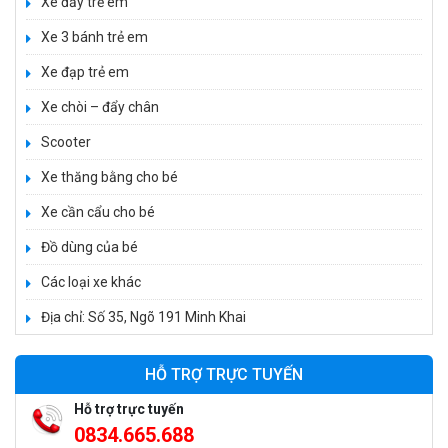
Xe đẩy trẻ em
Xe 3 bánh trẻ em
Xe đạp trẻ em
Xe chòi – đẩy chân
Scooter
Xe thăng bằng cho bé
Xe cần cẩu cho bé
Xe 3 bánh đạp trẻ em FE-188
520.000 ₫
Đồ dùng của bé
750.000 ₫
Các loại xe khác
Địa chỉ: Số 35, Ngõ 191 Minh Khai
Xe 3 bánh trẻ em 968
350.000 ₫
HỖ TRỢ TRỰC TUYẾN
550.000 ₫
Hỗ trợ trực tuyến
0834.665.688