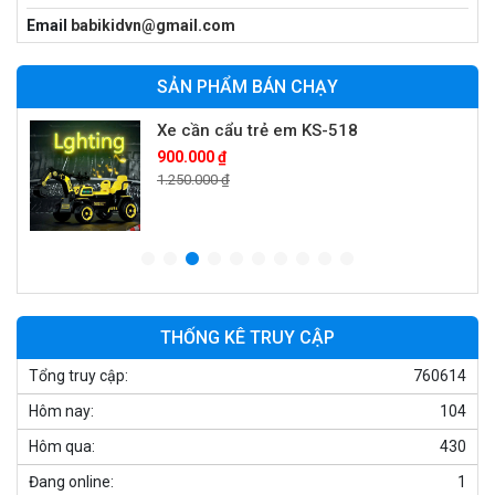
Xe máy điện trẻ em vecpa XW02
Email
babikidvn@gmail.com
950.000 ₫
1.250.000 ₫
SẢN PHẨM BÁN CHẠY
Xe cần cẩu trẻ em KS-518
900.000 ₫
1.250.000 ₫
Xe máy điện trẻ em T118
950.000 ₫
1.250.000 ₫
THỐNG KÊ TRUY CẬP
Tổng truy cập:
760614
Xe điện trẻ em 7017
Hôm nay:
104
900.000 ₫
1.250.000 ₫
Hôm qua:
430
Đang online:
1