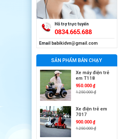
Xe máy điện trẻ
em vecpa XW02
950.000 ₫
1.250.000 ₫
Hỗ trợ trực tuyến
0834.665.688
Xe cần cẩu trẻ
em KS-518
Email
babikidvn@gmail.com
900.000 ₫
1.250.000 ₫
SẢN PHẨM BÁN CHẠY
Xe máy điện trẻ
em T118
950.000 ₫
1.250.000 ₫
Xe điện trẻ em
7017
900.000 ₫
1.250.000 ₫