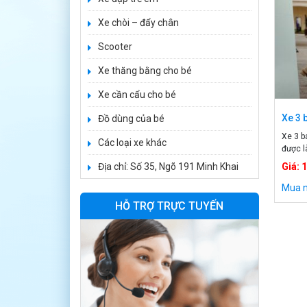
1.650.000 ₫
Xe chòi – đẩy chân
1.950.000 ₫
Scooter
Xe ô tô điện trẻ
Xe thăng bằng cho bé
em BPD-702
Xe cần cẩu cho bé
1.530.000 ₫
1.950.000 ₫
Xe 3 
Đồ dùng của bé
Xe 3 b
Các loại xe khác
Xe 3 bánh đạp
được l
trẻ em FE-188
dàng c
Địa chỉ: Số 35, Ngõ 191 Minh Khai
Giá: 
chiều 
520.000 ₫
trên c
Mua 
750.000 ₫
gấp gọ
HỖ TRỢ TRỰC TUYẾN
[…]
Xe 3 bánh trẻ em
968
350.000 ₫
550.000 ₫