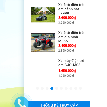
Xe ô tô điện trẻ
em cảnh sát
J2988
2.600.000 ₫
3.250.000 ₫
Xe ô tô điện trẻ
em địa hình
M666
2.400.000 ₫
2.850.000 ₫
Xe máy điện trẻ
em BJQ-M03
1.650.000 ₫
1.950.000 ₫
Xe ô tô điện trẻ
em BPD-702
1.530.000 ₫
1.950.000 ₫
THỐNG KÊ TRUY CẬP