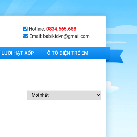
Hotline:
0834.665.688
Email: babikidvn@gmail.com
 LƯỜI HẠT XỐP
Ô TÔ ĐIỆN TRẺ EM