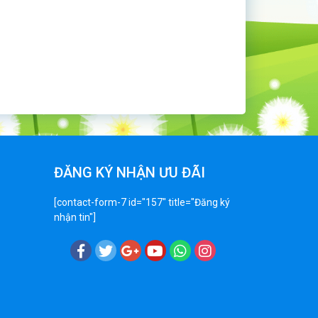
ĐĂNG KÝ NHẬN ƯU ĐÃI
[contact-form-7 id="157" title="Đăng ký
nhận tin"]