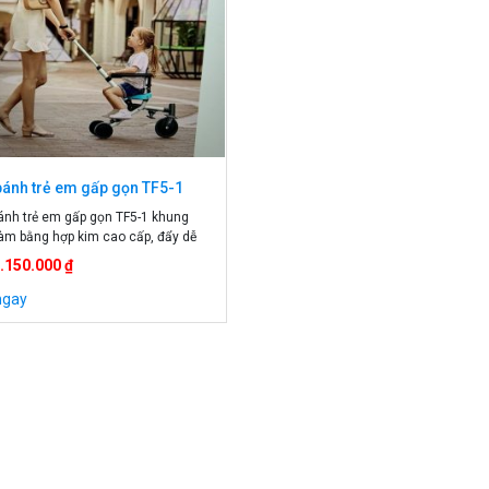
bánh trẻ em gấp gọn TF5-1
ánh trẻ em gấp gọn TF5-1 khung
àm bằng hợp kim cao cấp, đẩy dễ
ho be bé đi chơi. Xe đẩy được 2
1.150.000 ₫
v]af đẩu bé, vừa trò chuyện với bé
ả quãng đường dài. Xe đẩy trẻ em
ngay
n cao cấp Xe đẩy thông minh cho