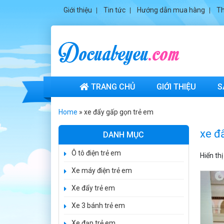
Giới thiệu
Tin tức
Hướng dẫn mua hàng
Th
TRANG CHỦ
GIỚI THIỆU
S
Xe ô tô điện trẻ
em cảnh sát
Home
»
xe đẩy gấp gọn trẻ em
J2988
2.600.000 ₫
xe đ
DANH MỤC
3.250.000 ₫
Ô tô điện trẻ em
Xe ô tô điện trẻ
Hiển th
em địa hình
Xe máy điện trẻ em
M666
2.400.000 ₫
Xe đẩy trẻ em
2.850.000 ₫
Xe 3 bánh trẻ em
Xe máy điện trẻ
em BJQ-M03
Xe đạp trẻ em