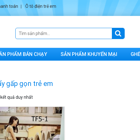
anh toán
Ô tô điện trẻ em
ẢN PHẨM BÁN CHẠY
SẢN PHẨM KHUYẾN MẠI
GHẾ
ẩy gấp gọn trẻ em
ị kết quả duy nhất