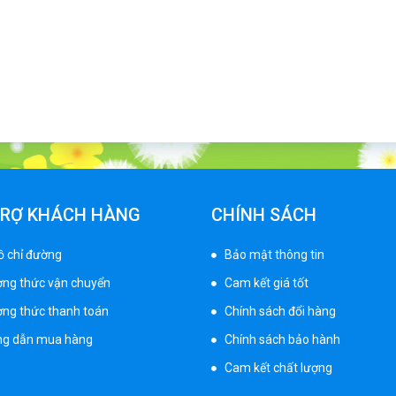
TRỢ KHÁCH HÀNG
CHÍNH SÁCH
ồ chỉ đường
Bảo mật thông tin
ng thức vận chuyển
Cam kết giá tốt
ng thức thanh toán
Chính sách đổi hàng
g dẫn mua hàng
Chính sách bảo hành
Cam kết chất lượng