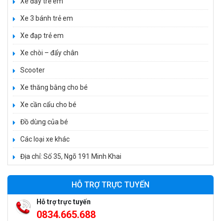
Xe đẩy trẻ em
Xe 3 bánh trẻ em
Xe đạp trẻ em
Xe chòi – đẩy chân
Scooter
Xe thăng bằng cho bé
Xe cần cẩu cho bé
Xe 3 bánh đạp trẻ em FE-188
520.000 ₫
Đồ dùng của bé
750.000 ₫
Các loại xe khác
Địa chỉ: Số 35, Ngõ 191 Minh Khai
Xe 3 bánh trẻ em 968
350.000 ₫
HỖ TRỢ TRỰC TUYẾN
550.000 ₫
Hỗ trợ trực tuyến
0834.665.688