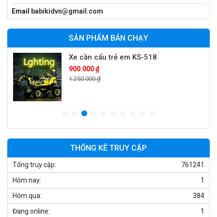
Xe máy điện trẻ em vecpa XW02
Email
babikidvn@gmail.com
950.000 ₫
1.250.000 ₫
SẢN PHẨM BÁN CHẠY
Xe cần cẩu trẻ em KS-518
900.000 ₫
1.250.000 ₫
Xe máy điện trẻ em T118
950.000 ₫
1.250.000 ₫
THỐNG KÊ TRUY CẬP
Tổng truy cập:
761241
Xe điện trẻ em 7017
Hôm nay:
1
900.000 ₫
1.250.000 ₫
Hôm qua:
384
Đang online:
1