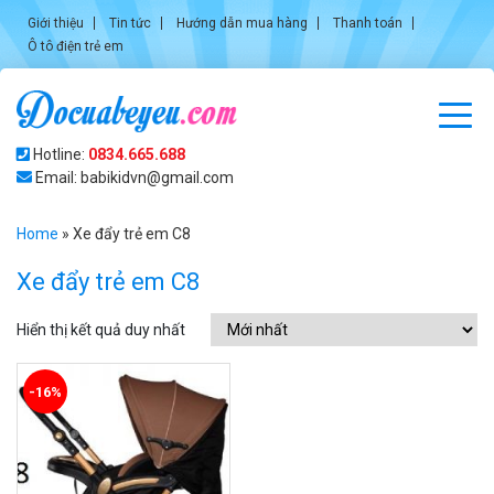
Giới thiệu
Tin tức
Hướng dẫn mua hàng
Thanh toán
Ô tô điện trẻ em
Hotline:
0834.665.688
Email: babikidvn@gmail.com
Home
»
Xe đẩy trẻ em C8
Xe đẩy trẻ em C8
Hiển thị kết quả duy nhất
-16%