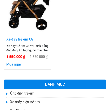
Xe đẩy trẻ em C8
Xe đẩy trẻ em C8 với kiểu dáng
độc đáo, ấn tượng, có mái che
dùng bảo vệ mưa nắng tránh
1.550.000 ₫
1.850.000 ₫
khói bụi cho bé. Xe có hệ thống
phanh và dây đai an toàn cho
Mua ngay
bé. Khung xe được làm bằng
hợp kim chắc chắn, có bộ giảm
xóc ở bánh giúp giảm lực […]
DANH MỤC
Ô tô điện trẻ em
Xe máy điện trẻ em