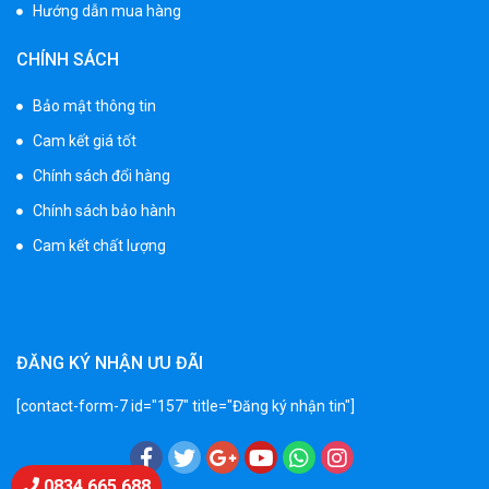
Hướng dẫn mua hàng
Xe 3 bánh đạp trẻ em FE-188
CHÍNH SÁCH
520.000 ₫
750.000 ₫
Bảo mật thông tin
Cam kết giá tốt
Xe 3 bánh trẻ em 968
Chính sách đổi hàng
350.000 ₫
Chính sách bảo hành
550.000 ₫
Cam kết chất lượng
Xe máy điện trẻ em vecpa XW02
950.000 ₫
1.250.000 ₫
ĐĂNG KÝ NHẬN ƯU ĐÃI
[contact-form-7 id="157" title="Đăng ký nhận tin"]
Xe cần cẩu trẻ em KS-518
900.000 ₫
1.250.000 ₫
Chat Zalo
0834 665 688