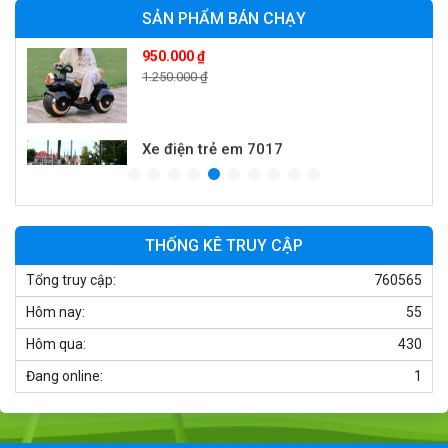
SẢN PHẨM BÁN CHẠY
Xe điện trẻ em 7017
900.000 ₫
1.250.000 ₫
Xe ô tô điện trẻ em cảnh sát J2988
2.600.000 ₫
3.250.000 ₫
THỐNG KÊ TRUY CẬP
Tổng truy cập:
760565
Xe ô tô điện trẻ em địa hình M666
Hôm nay:
55
2.400.000 ₫
2.850.000 ₫
Hôm qua:
430
Đang online:
1
Xe máy điện trẻ em BJQ-M03
1.650.000 ₫