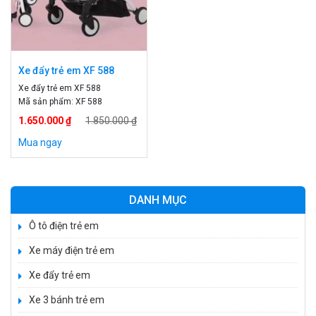
Xe đẩy trẻ em XF 588
Xe đẩy trẻ em XF 588
Mã sản phẩm: XF 588
Độ tuổi: Dưới 3 tuổi
1.650.000 ₫
1.850.000 ₫
Giới tính: bé trai, bé gái
Chất liệu: cao cấp , an toàn
Mua ngay
cho bé
Thiết kế gọn nhẹ, nhiều tính
năng
Chất liệu : vải cao cấp và hợp
kim an toàn cho bé
DANH MỤC
Ô tô điện trẻ em
Xe máy điện trẻ em
Xe 3 bánh đạp trẻ em FE-188
Xe đẩy trẻ em
520.000 ₫
750.000 ₫
Xe 3 bánh trẻ em