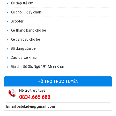
Xe đạp trẻ em
Xe 3 bánh trẻ em 968
Xe chòi – đẩy chân
350.000 ₫
Scooter
550.000 ₫
Xe thăng bằng cho bé
Xe cần cẩu cho bé
Xe máy điện trẻ em vecpa XW02
950.000 ₫
Đồ dùng của bé
1.250.000 ₫
Các loại xe khác
Địa chỉ: Số 35, Ngõ 191 Minh Khai
Xe cần cẩu trẻ em KS-518
900.000 ₫
HỖ TRỢ TRỰC TUYẾN
1.250.000 ₫
Hỗ trợ trực tuyến
0834.665.688
Xe máy điện trẻ em T118
Email
babikidvn@gmail.com
950.000 ₫
1.250.000 ₫