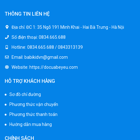
1.950.000 ₫
THÔNG TIN LIÊN HỆ
Xe ô tô điện trẻ em BPD-702
Địa chỉ:
ĐC 1: 35 Ngõ 191 Minh Khai - Hai Bà Trưng - Hà Nội
1.530.000 ₫
Số điện thoại:
0834.665.688
1.950.000 ₫
Hotline:
0834.665.688 / 0843313139
Email:
babikidvn@gmail.com
Xe 3 bánh đạp trẻ em FE-188
Website:
https://docuabeyeu.com
520.000 ₫
750.000 ₫
HỖ TRỢ KHÁCH HÀNG
Sơ đồ chỉ đường
Xe 3 bánh trẻ em 968
Phương thức vận chuyển
350.000 ₫
550.000 ₫
Phương thức thanh toán
Hướng dẫn mua hàng
Xe máy điện trẻ em vecpa XW02
CHÍNH SÁCH