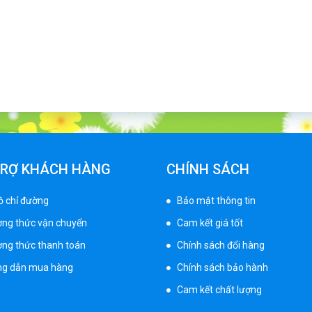
TRỢ KHÁCH HÀNG
CHÍNH SÁCH
ồ chỉ đường
Bảo mật thông tin
ng thức vận chuyển
Cam kết giá tốt
ng thức thanh toán
Chính sách đổi hàng
g dẫn mua hàng
Chính sách bảo hành
Cam kết chất lượng