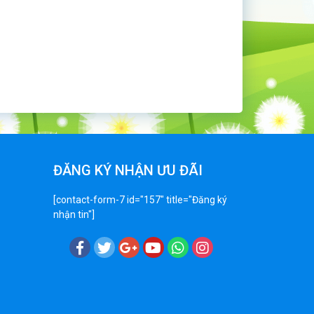
ĐĂNG KÝ NHẬN ƯU ĐÃI
[contact-form-7 id="157" title="Đăng ký
nhận tin"]