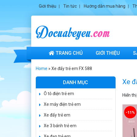
Giới thiệu
Tin tức
Hướng dẫn mua hàng
Th
TRANG CHỦ
GIỚI THIỆU
S
Xe ô tô điện trẻ
em cảnh sát
Home
»
Xe đẩy trẻ em FX 588
J2988
2.600.000 ₫
Xe đ
DANH MỤC
3.250.000 ₫
Ô tô điện trẻ em
Xe ô tô điện trẻ
Hiển th
em địa hình
Xe máy điện trẻ em
M666
2.400.000 ₫
-11%
Xe đẩy trẻ em
2.850.000 ₫
Xe 3 bánh trẻ em
Xe máy điện trẻ
em BJQ-M03
Xe đạp trẻ em