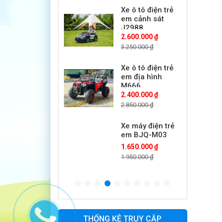
Xe ô tô điện trẻ
em cảnh sát
J2988
2.600.000 ₫
3.250.000 ₫
Xe ô tô điện trẻ
em địa hình
M666
2.400.000 ₫
2.850.000 ₫
Xe máy điện trẻ
em BJQ-M03
1.650.000 ₫
1.950.000 ₫
Xe ô tô điện trẻ
em BPD-702
1.530.000 ₫
1.950.000 ₫
THỐNG KÊ TRUY CẬP