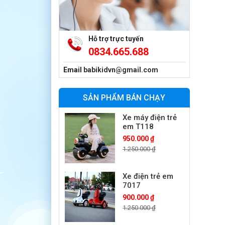
Xe máy điện trẻ
em vecpa XW02
950.000 ₫
1.250.000 ₫
Hỗ trợ trực tuyến
0834.665.688
Xe cần cẩu trẻ
em KS-518
Email
babikidvn@gmail.com
900.000 ₫
1.250.000 ₫
SẢN PHẨM BÁN CHẠY
Xe máy điện trẻ
em T118
950.000 ₫
1.250.000 ₫
Xe điện trẻ em
7017
900.000 ₫
1.250.000 ₫