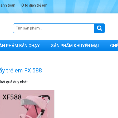
anh toán
Ô tô điện trẻ em
ẢN PHẨM BÁN CHẠY
SẢN PHẨM KHUYẾN MẠI
GHẾ
ẩy trẻ em FX 588
ị kết quả duy nhất