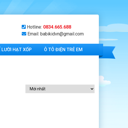
Hotline:
0834.665.688
Email: babikidvn@gmail.com
 LƯỜI HẠT XỐP
Ô TÔ ĐIỆN TRẺ EM