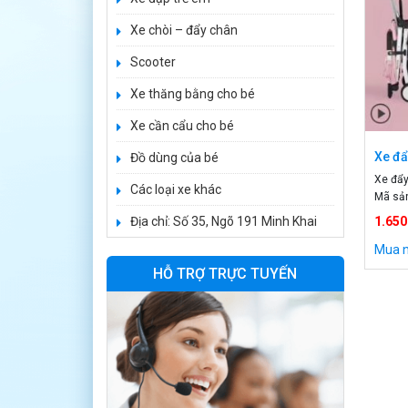
1.650.000 ₫
Xe chòi – đẩy chân
1.950.000 ₫
Scooter
Xe ô tô điện trẻ
Xe thăng bằng cho bé
em BPD-702
Xe cần cẩu cho bé
1.530.000 ₫
1.950.000 ₫
Xe đẩ
Đồ dùng của bé
Xe đẩy
Các loại xe khác
Xe 3 bánh đạp
Mã sả
trẻ em FE-188
Độ tuổi
Địa chỉ: Số 35, Ngõ 191 Minh Khai
1.650
Giới tí
520.000 ₫
Chất l
Mua 
750.000 ₫
Thiết 
HỖ TRỢ TRỰC TUYẾN
Chất l
cho b
Xe 3 bánh trẻ em
968
350.000 ₫
550.000 ₫