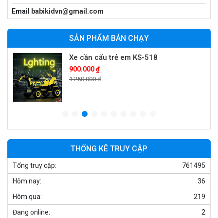
Xe máy điện trẻ em vecpa XW02
Email
babikidvn@gmail.com
950.000 ₫
1.250.000 ₫
SẢN PHẨM BÁN CHẠY
Xe cần cẩu trẻ em KS-518
900.000 ₫
1.250.000 ₫
Xe máy điện trẻ em T118
950.000 ₫
1.250.000 ₫
THỐNG KÊ TRUY CẬP
Tổng truy cập:
761495
Xe điện trẻ em 7017
Hôm nay:
36
900.000 ₫
1.250.000 ₫
Hôm qua:
219
Đang online:
2