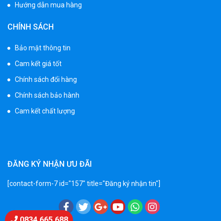
Hướng dẫn mua hàng
Xe 3 bánh đạp trẻ em FE-188
CHÍNH SÁCH
520.000 ₫
750.000 ₫
Bảo mật thông tin
Cam kết giá tốt
Xe 3 bánh trẻ em 968
Chính sách đổi hàng
350.000 ₫
Chính sách bảo hành
550.000 ₫
Cam kết chất lượng
Xe máy điện trẻ em vecpa XW02
950.000 ₫
1.250.000 ₫
ĐĂNG KÝ NHẬN ƯU ĐÃI
[contact-form-7 id="157" title="Đăng ký nhận tin"]
Xe cần cẩu trẻ em KS-518
900.000 ₫
1.250.000 ₫
Chat Zalo
0834 665 688