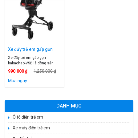
Xe đẩy trẻ em gấp gọn
babaohao-V5B
Xe đẩy trẻ em gấp gọn
babaohao-V5B là dòng sản
phẩm mới nhất của hãng
990.000 ₫
1.250.000 ₫
Baobaohao nên V5 được sản
xuất trên công nghệ hiện đại,
Mua ngay
kế thừa toàn bộ các ưu điểm
của dòng sản phẩm trước như
V1, V2, V3 như khung hợp kim
không gỉ, chắc chắn, bánh xe
DANH MỤC
quay 360 độ, […]
Ô tô điện trẻ em
Xe máy điện trẻ em