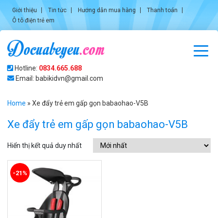
Giới thiệu
Tin tức
Hướng dẫn mua hàng
Thanh toán
Ô tô điện trẻ em
Hotline:
0834.665.688
Email: babikidvn@gmail.com
Home
»
Xe đẩy trẻ em gấp gọn babaohao-V5B
Xe đẩy trẻ em gấp gọn babaohao-V5B
Hiển thị kết quả duy nhất
-21%