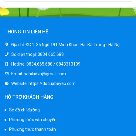
Xe ô tô điện trẻ em cảnh sát J2988
2.600.000 ₫
3.250.000 ₫
THÔNG TIN LIÊN HỆ
Xe ô tô điện trẻ em địa hình M666
Địa chỉ:
ĐC 1: 35 Ngõ 191 Minh Khai - Hai Bà Trưng - Hà Nội
2.400.000 ₫
Số điện thoại:
0834.665.688
2.850.000 ₫
Hotline:
0834.665.688 / 0843313139
Email:
babikidvn@gmail.com
Xe máy điện trẻ em BJQ-M03
Website:
https://docuabeyeu.com
1.650.000 ₫
1.950.000 ₫
HỖ TRỢ KHÁCH HÀNG
Sơ đồ chỉ đường
Xe ô tô điện trẻ em BPD-702
Phương thức vận chuyển
1.530.000 ₫
1.950.000 ₫
Phương thức thanh toán