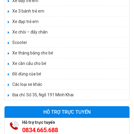
Xe đẩy trẻ em
Xe 3 bánh trẻ em
Xe đạp trẻ em
Xe chòi – đẩy chân
Scooter
Xe thăng bằng cho bé
Xe cần cẩu cho bé
Xe 3 bánh đạp trẻ em FE-188
520.000 ₫
Đồ dùng của bé
750.000 ₫
Các loại xe khác
Địa chỉ: Số 35, Ngõ 191 Minh Khai
Xe 3 bánh trẻ em 968
350.000 ₫
HỖ TRỢ TRỰC TUYẾN
550.000 ₫
Hỗ trợ trực tuyến
0834.665.688