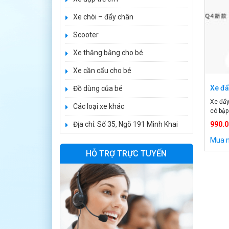
950.000 ₫
Xe chòi – đẩy chân
1.250.000 ₫
Scooter
Xe điện trẻ em
Xe thăng bằng cho bé
7017
Xe cần cẩu cho bé
900.000 ₫
1.250.000 ₫
Xe đẩ
Đồ dùng của bé
Xe đẩy
Các loại xe khác
Xe ô tô điện trẻ
có bập
em cảnh sát
được k
Địa chỉ: Số 35, Ngõ 191 Minh Khai
990.0
J2988
thiết 
2.600.000 ₫
khung 
Mua 
3.250.000 ₫
thoáng
HỖ TRỢ TRỰC TUYẾN
trẻ […]
Xe ô tô điện trẻ
em địa hình
M666
2.400.000 ₫
2.850.000 ₫