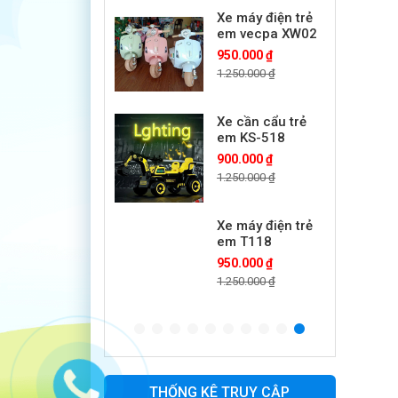
Xe máy điện trẻ
em vecpa XW02
950.000 ₫
1.250.000 ₫
Xe cần cẩu trẻ
em KS-518
900.000 ₫
1.250.000 ₫
Xe máy điện trẻ
em T118
950.000 ₫
1.250.000 ₫
Xe điện trẻ em
7017
900.000 ₫
1.250.000 ₫
THỐNG KÊ TRUY CẬP