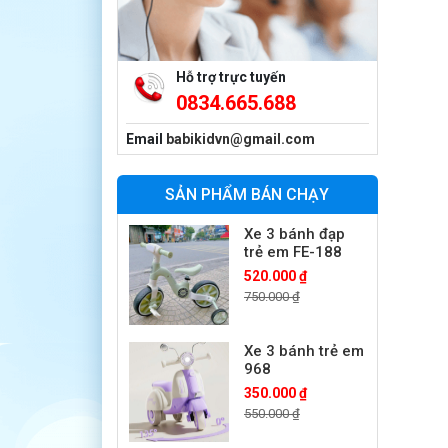
Xe máy điện trẻ
em BJQ-M03
1.650.000 ₫
1.950.000 ₫
Hỗ trợ trực tuyến
0834.665.688
Xe ô tô điện trẻ
em BPD-702
Email
babikidvn@gmail.com
1.530.000 ₫
1.950.000 ₫
SẢN PHẨM BÁN CHẠY
Xe 3 bánh đạp
trẻ em FE-188
520.000 ₫
750.000 ₫
Xe 3 bánh trẻ em
968
350.000 ₫
550.000 ₫