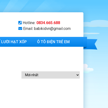
Hotline:
0834.665.688
Email: babikidvn@gmail.com
 LƯỜI HẠT XỐP
Ô TÔ ĐIỆN TRẺ EM