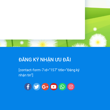
ĐĂNG KÝ NHẬN ƯU ĐÃI
[contact-form-7 id="157" title="Đăng ký
nhận tin"]