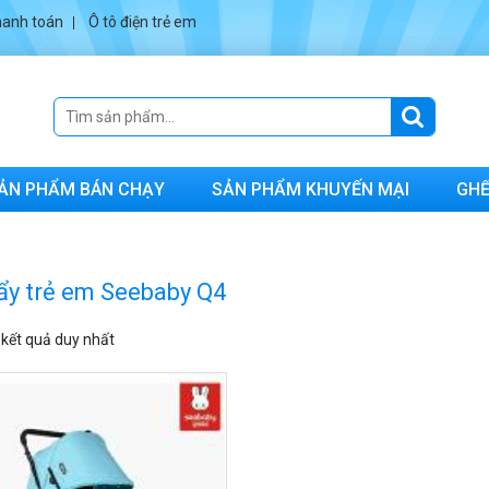
anh toán
Ô tô điện trẻ em
ẢN PHẨM BÁN CHẠY
SẢN PHẨM KHUYẾN MẠI
GHẾ
ẩy trẻ em Seebaby Q4
ị kết quả duy nhất