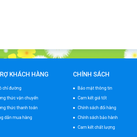
TRỢ KHÁCH HÀNG
CHÍNH SÁCH
ồ chỉ đường
Bảo mật thông tin
ng thức vận chuyển
Cam kết giá tốt
ng thức thanh toán
Chính sách đổi hàng
g dẫn mua hàng
Chính sách bảo hành
Cam kết chất lượng