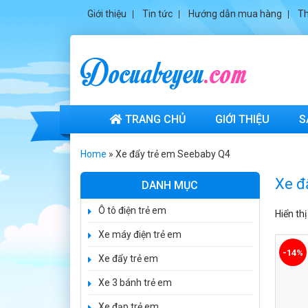
520.000 ₫
Giới thiệu
Tin tức
Hướng dẫn mua hàng
Th
750.000 ₫
Xe 3 bánh trẻ em
968
350.000 ₫
550.000 ₫
TRANG CHỦ
GIỚI THIỆU
S
Xe máy điện trẻ
em vecpa XW02
Home
»
Xe đẩy trẻ em Seebaby Q4
950.000 ₫
1.250.000 ₫
Xe đ
DANH MỤC
Ô tô điện trẻ em
Xe cần cẩu trẻ
Hiển th
em KS-518
Xe máy điện trẻ em
900.000 ₫
-14%
1.250.000 ₫
Xe đẩy trẻ em
Xe 3 bánh trẻ em
Xe máy điện trẻ
em T118
Xe đạp trẻ em